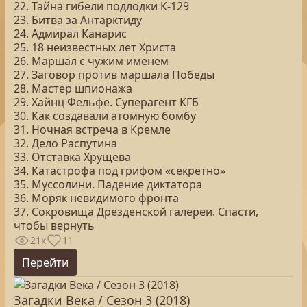
22. Тайна гибели подлодки К-129
23. Битва за Антарктиду
24. Адмирал Канарис
25. 18 неизвестных лет Христа
26. Маршал с чужим именем
27. Заговор против маршала Победы
28. Мастер шпионажа
29. Хайнц Фельфе. Суперагент КГБ
30. Как создавали атомную бомбу
31. Ночная встреча в Кремле
32. Дело Распутина
33. Отставка Хрущева
34. Катастрофа под грифом «секретно»
35. Муссолини. Падение диктатора
36. Моряк невидимого фронта
37. Сокровища Дрезденской галереи. Спасти,
чтобы вернуть
21к
11
Перейти
Загадки Века / Сезон 3 (2018)