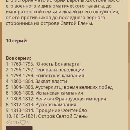
Его история – это история Европы XIX столетия. От
его военного и дипломатического таланта, до
императорской семьи и людей из его окружения,
от его противников до последнего верного
сторонника на острове Святой Елены.
10 серий
Все серии:
1. 1769-1795. Юность Бонапарта
2. 1796-1797. Генералы революции
3. 1798-1799. Египетская кампания
4. 1800-1804. Захват власти
5. 1804-1806. Аустерлитц: время великих побед
6. 1806-1808. Испанская кампания
7. 1808-1812. Великая Французская империя
8. 1812-1813. Русская кампания
9. 1813-1814. Прощание Фонтенбло
10. 1815-1821. Остров Святой Елены
11к
4