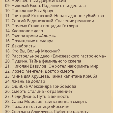
08. Неизвестный Дзержинский
09. Николай Ежов. Падение с пьедестала
10. Проклятие Евы Браун
11. Григорий Котовский. Неразгаданное убийство
12. Сергий Радонежский. Спасение реликвии
13. Почему Сталин пощадил Гитлера
14. Хлопковое дело
15. Группа крови «Альфа»
16. Похищение шедевра
17. Декабристы
18. Кто Вы, Вольф Мессинг?
19. Расстрельное дело «Елисеевского гастронома»
20. Пушкин. Тайна фамильного склепа
21. Николай Вавилов. Он хотел накормить мир
22. Йозеф Менгеле. Доктор смерть
23. Мина для Хрущева. Тайна капитана Крэбба
24. Жизнь за доллар
25. Ошибка Александра Грибоедова
26. Смерть Сталина - отравление?
27. Леди Диана. Путь в вечность
28. Савва Морозов: таинственная смерть
29. Пожар в гостинице «Россия»
30. Светлана Аллилуева. Побег по расчету