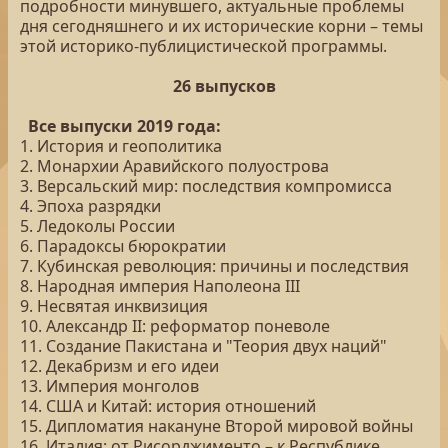
подробности минувшего, актуальные проблемы
дня сегодняшнего и их исторические корни – темы
этой историко-публицистической программы.
26 выпусков
Все выпуски 2019 года:
1. История и геополитика
2. Монархии Аравийского полуострова
3. Версальский мир: последствия компромисса
4. Эпоха разрядки
5. Ледоколы России
6. Парадоксы бюрократии
7. Кубинская революция: причины и последствия
8. Народная империя Наполеона III
9. Несвятая инквизиция
10. Александр II: реформатор поневоле
11. Создание Пакистана и "Теория двух наций"
12. Декабризм и его идеи
13. Империя монголов
14. США и Китай: история отношений
15. Дипломатия накануне Второй мировой войны
16. Италия: от Рисорджименто – к Республике