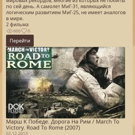
мировых рекордов, многие из которых не побиты
по сей день. А самолет МиГ-31, являющийся
логическим развитием МиГ-25, не имеет аналогов
в мире.
2 фильма
600
0
Перейти
Марш К Победе. Дорога На Рим / March To
Victory. Road To Rome (2007)
02.12.2013