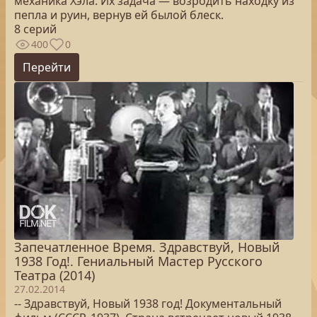
механика Хэла. Их задача — возродить находку из
пепла и руин, вернув ей былой блеск.
8 серий
400
0
Перейти
Запечатленное Время. Здравствуй, Новый
1938 Год!. Гениальный Мастер Русского
Театра (2014)
27.02.2014
-- Здравствуй, Новый 1938 год! Документальный