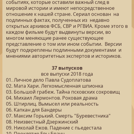
событиях, которые оставили важный след в
мировой истории и имеют непосредственное
отношение к нашей стране. Сериал основан на
подлинных фактах, полученных из недавно
открытых архивов ФСБ, СВР и РГВИА. Кроме этого в
каждом фильме будут выдвинуты версии, во
многом меняющие ранее существующее
представление о том или ином событии. Версии
будут подкреплены подлинными документами и
мнениями авторитетных экспертов и историков.
37 выпусков
все выпуски 2018 года
01. Личное дело Павла Судоплатова
02. Мата Хари. Легкомысленная шпионка
03. Большой грабеж. Тайна псковских сокровищ
04. Михаил Лермонтов. Роковая драма
05. Штирлиц. Вымысел или реальность
06. Капкан для Бандеры
07. Максим Горький. Смерть "Буревестника"
08. Неизвестный Дзержинский
09. Николай Ежов. Падение с пьедестала
10. Проклятие Евы Браун