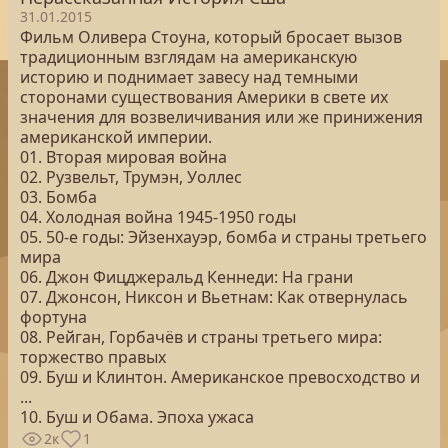
31.01.2015
Фильм Оливера Стоуна, который бросает вызов
традиционным взглядам на американскую
историю и поднимает завесу над темными
сторонами существования Америки в свете их
значения для возвеличивания или же принижения
американской империи.
01. Вторая мировая война
02. Рузвельт, Трумэн, Уоллес
03. Бомба
04. Холодная война 1945-1950 годы
05. 50-е годы: Эйзенхауэр, бомба и страны третьего
мира
06. Джон Фицджеральд Кеннеди: На грани
07. Джонсон, Никсон и Вьетнам: Как отвернулась
фортуна
08. Рейган, Горбачёв и страны третьего мира:
торжество правых
09. Буш и Клинтон. Американское превосходство и
...
10. Буш и Обама. Эпоха ужаса
2к
1