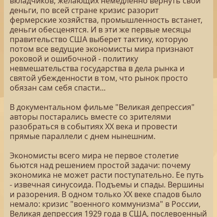
вкладчиков, желающих немедленно вернуть свои
деньги, по всей стране кризис разорит
фермерские хозяйства, промышленность встанет,
деньги обесценятся. И в эти же первые месяцы
правительство США выберет тактику, которую
потом все ведущие экономисты мира признают
роковой и ошибочной - политику
невмешательства государства в дела рынка и
святой убежденности в том, что рынок просто
обязан сам себя спасти...
В документальном фильме "Великая депрессия"
авторы постарались вместе со зрителями
разобраться в событиях ХХ века и провести
прямые параллели с днем нынешним.
Экономисты всего мира не первое столетие
бьются над решением простой задачи: почему
экономика не может расти поступательно. Ее путь
- извечная синусоида. Подъемы и спады. Вершины
и разорения. В одном только ХХ веке спадов было
немало: кризис "военного коммунизма" в России,
Великая депрессия 1929 года в США, послевоенный