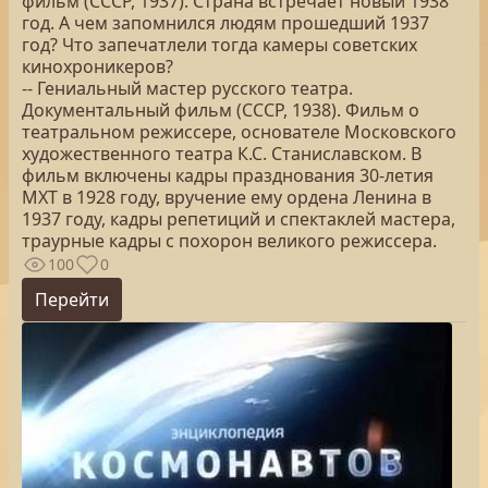
фильм (СССР, 1937). Страна встречает новый 1938
год. А чем запомнился людям прошедший 1937
год? Что запечатлели тогда камеры советских
кинохроникеров?
-- Гениальный мастер русского театра.
Документальный фильм (СССР, 1938). Фильм о
театральном режиссере, основателе Московского
художественного театра К.С. Станиславском. В
фильм включены кадры празднования 30-летия
МХТ в 1928 году, вручение ему ордена Ленина в
1937 году, кадры репетиций и спектаклей мастера,
траурные кадры с похорон великого режиссера.
100
0
Перейти