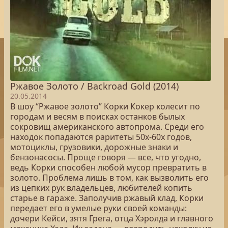
Ржавое Золото / Backroad Gold (2014)
20.05.2014
В шоу “Ржавое золото” Корки Кокер колесит по
городам и весям в поисках останков былых
сокровищ американского автопрома. Среди его
находок попадаются раритеты 50х-60х годов,
мотоциклы, грузовики, дорожные знаки и
бензонасосы. Проще говоря — все, что угодно,
ведь Корки способен любой мусор превратить в
золото. Проблема лишь в том, как вызволить его
из цепких рук владельцев, любителей копить
старье в гараже. Заполучив ржавый клад, Корки
передает его в умелые руки своей команды:
дочери Кейси, зятя Грега, отца Хэролда и главного