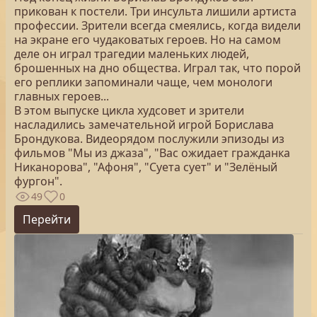
прикован к постели. Три инсульта лишили артиста
профессии. Зрители всегда смеялись, когда видели
на экране его чудаковатых героев. Но на самом
деле он играл трагедии маленьких людей,
брошенных на дно общества. Играл так, что порой
его реплики запоминали чаще, чем монологи
главных героев...
В этом выпуске цикла худсовет и зрители
насладились замечательной игрой Борислава
Брондукова. Видеорядом послужили эпизоды из
фильмов "Мы из джаза", "Вас ожидает гражданка
Никанорова", "Афоня", "Суета сует" и "Зелёный
фургон".
49
0
Перейти