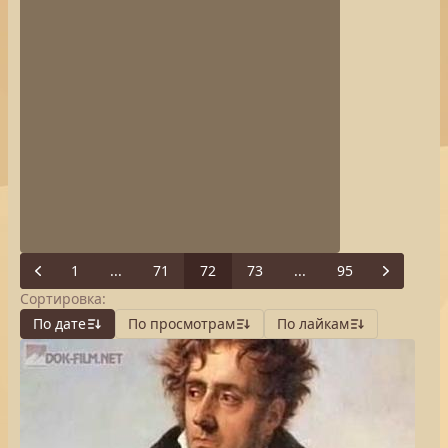
1
...
71
72
73
...
95
Previous
Next
Сортировка:
По дате
По просмотрам
По лайкам