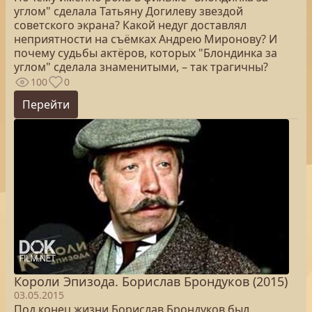
углом" сделала Татьяну Догилеву звездой
советского экрана? Какой недуг доставлял
неприятности на съёмках Андрею Миронову? И
почему судьбы актёров, которых "Блондинка за
углом" сделала знаменитыми, – так трагичны?
100
0
Перейти
Короли Эпизода. Борислав Брондуков (2015)
03.05.2015
Под конец жизни Борислав Брондуков был