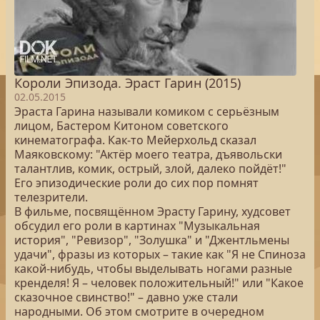
Короли Эпизода. Эраст Гарин (2015)
02.05.2015
Эраста Гарина называли комиком с серьёзным
лицом, Бастером Китоном советского
кинематографа. Как-то Мейерхольд сказал
Маяковскому: "Актёр моего театра, дъявольски
талантлив, комик, острый, злой, далеко пойдёт!"
Его эпизодические роли до сих пор помнят
телезрители.
В фильме, посвящённом Эрасту Гарину, худсовет
обсудил его роли в картинах "Музыкальная
история", "Ревизор", "Золушка" и "Джентльмены
удачи", фразы из которых – такие как "Я не Спиноза
какой-нибудь, чтобы выделывать ногами разные
кренделя! Я – человек положительный!" или "Какое
сказочное свинство!" – давно уже стали
народными. Об этом смотрите в очередном