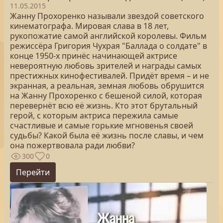
11.05.2015
Жанну Прохоренко называли звездой советского
кинематографа. Мировая слава в 18 лет,
рукопожатие самой английской королевы. Фильм
режиссёра Григория Чухрая "Баллада о солдате" в
конце 1950-х принёс начинающей актрисе
невероятную любовь зрителей и награды самых
престижных кинофестивалей. Придёт время – и не
экранная, а реальная, земная любовь обрушится
на Жанну Прохоренко с бешеной силой, которая
перевернёт всю её жизнь. Кто этот брутальный
герой, с которым актриса пережила самые
счастливые и самые горькие мгновенья своей
судьбы? Какой была её жизнь после славы, и чем
она пожертвовала ради любви?
300
0
Перейти