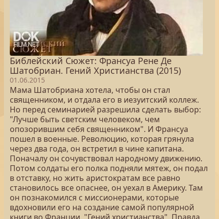
Библейский Сюжет: Франсуа Рене Де
Шатобриан. Гений Христианства (2015)
01.06.2015
Мама Шатобриана хотела, чтобы он стал
священником, и отдала его в иезуитский коллеж.
Но перед семинарией разрешила сделать выбор:
"Лучше быть светским человеком, чем
опозорившим себя священником". И Франсуа
пошел в военные. Революцию, которая грянула
через два года, он встретил в чине капитана.
Поначалу он сочувствовал народному движению.
Потом солдаты его полка подняли мятеж, он подал
в отставку, но жить аристократам все равно
становилось все опаснее, он уехал в Америку. Там
он познакомился с миссионерами, которые
вдохновили его на создание самой популярной
книги во Франции, "Гений христианства". Правда,