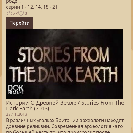
роде...
серии 1 - 12, 14, 18 - 21
2к
0
Перейти
Истории О Древней Земле / Stories From The
Dark Earth (2013)
28.11.2013
В различных уголках Британии археологи находят
древние реликвии. Современная археология - это
по большей часть то, что происходит после