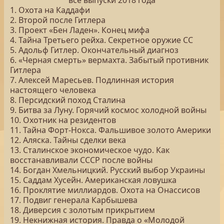
все выпуски 2018 года
1. Охота на Каддафи
2. Второй после Гитлера
3. Проект «Бен Ладен». Конец мифа
4. Тайна Третьего рейха. Секретное оружие СС
5. Адольф Гитлер. Окончательный диагноз
6. «Черная смерть» вермахта. Забытый противник
Гитлера
7. Алексей Маресьев. Подлинная история
настоящего человека
8. Персидский поход Сталина
9. Битва за Луну. Горячий космос холодной войны
10. Охотник на резидентов
11. Тайна Форт-Нокса. Фальшивое золото Америки
12. Аляска. Тайны сделки века
13. Сталинское экономическое чудо. Как
восстанавливали СССР после войны
14. Богдан Хмельницкий. Русский выбор Украины
15. Саддам Хусейн. Американская ловушка
16. Проклятие миллиардов. Охота на Онассисов
17. Подвиг генерала Карбышева
18. Диверсия с золотым прикрытием
19. Некнижная история. Правда о «Молодой