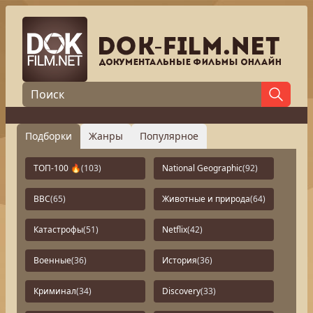
Подборки
Жанры
Популярное
ТОП-100 🔥
(103)
National Geographic
(92)
BBC
(65)
Животные и природа
(64)
Катастрофы
(51)
Netflix
(42)
Военные
(36)
История
(36)
Криминал
(34)
Discovery
(33)