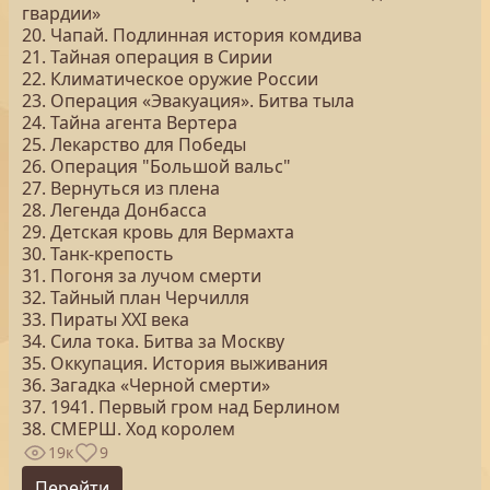
гвардии»
20. Чапай. Подлинная история комдива
21. Тайная операция в Сирии
22. Климатическое оружие России
23. Операция «Эвакуация». Битва тыла
24. Тайна агента Вертера
25. Лекарство для Победы
26. Операция "Большой вальс"
27. Вернуться из плена
28. Легенда Донбасса
29. Детская кровь для Вермахта
30. Танк-крепость
31. Погоня за лучом смерти
32. Тайный план Черчилля
33. Пираты ХХI века
34. Сила тока. Битва за Москву
35. Оккупация. История выживания
36. Загадка «Черной смерти»
37. 1941. Первый гром над Берлином
38. СМЕРШ. Ход королем
19к
9
Перейти