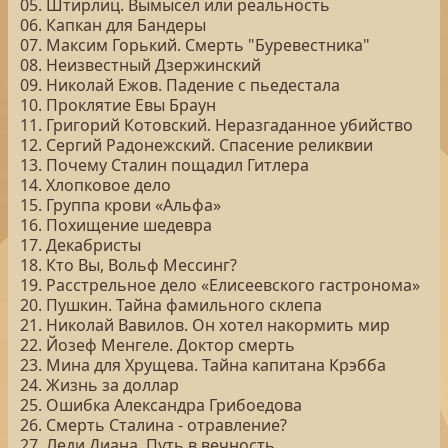
05. Штирлиц. Вымысел или реальность
06. Капкан для Бандеры
07. Максим Горький. Смерть "Буревестника"
08. Неизвестный Дзержинский
09. Николай Ежов. Падение с пьедестала
10. Проклятие Евы Браун
11. Григорий Котовский. Неразгаданное убийство
12. Сергий Радонежский. Спасение реликвии
13. Почему Сталин пощадил Гитлера
14. Хлопковое дело
15. Группа крови «Альфа»
16. Похищение шедевра
17. Декабристы
18. Кто Вы, Вольф Мессинг?
19. Расстрельное дело «Елисеевского гастронома»
20. Пушкин. Тайна фамильного склепа
21. Николай Вавилов. Он хотел накормить мир
22. Йозеф Менгеле. Доктор смерть
23. Мина для Хрущева. Тайна капитана Крэбба
24. Жизнь за доллар
25. Ошибка Александра Грибоедова
26. Смерть Сталина - отравление?
27. Леди Диана. Путь в вечность