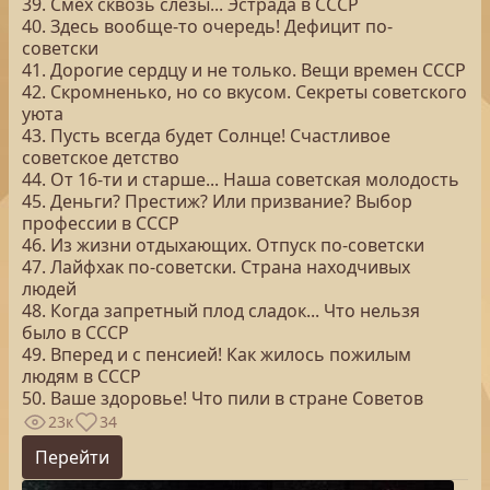
39. Смех сквозь слезы... Эстрада в СССР
40. Здесь вообще-то очередь! Дефицит по-
советски
41. Дорогие сердцу и не только. Вещи времен СССР
42. Скромненько, но со вкусом. Секреты советского
уюта
43. Пусть всегда будет Солнце! Счастливое
советское детство
44. От 16-ти и старше... Наша советская молодость
45. Деньги? Престиж? Или призвание? Выбор
профессии в СССР
46. Из жизни отдыхающих. Отпуск по-советски
47. Лайфхак по-советски. Страна находчивых
людей
48. Когда запретный плод сладок... Что нельзя
было в СССР
49. Вперед и с пенсией! Как жилось пожилым
людям в СССР
50. Ваше здоровье! Что пили в стране Советов
23к
34
Перейти