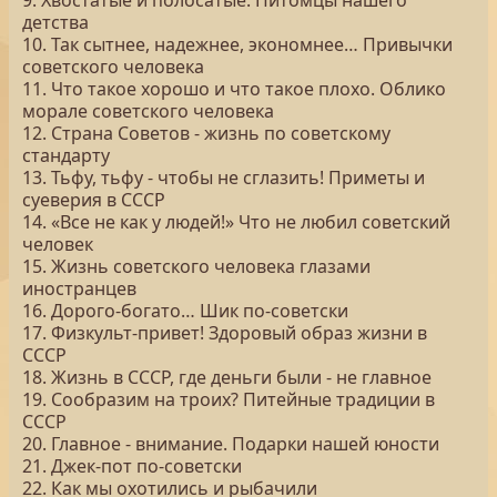
9. Хвостатые и полосатые. Питомцы нашего
детства
10. Так сытнее, надежнее, экономнее… Привычки
советского человека
11. Что такое хорошо и что такое плохо. Облико
морале советского человека
12. Страна Советов - жизнь по советскому
стандарту
13. Тьфу, тьфу - чтобы не сглазить! Приметы и
суеверия в СССР
14. «Все не как у людей!» Что не любил советский
человек
15. Жизнь советского человека глазами
иностранцев
16. Дорого-богато… Шик по-советски
17. Физкульт-привет! Здоровый образ жизни в
СССР
18. Жизнь в СССР, где деньги были - не главное
19. Сообразим на троих? Питейные традиции в
СССР
20. Главное - внимание. Подарки нашей юности
21. Джек-пот по-советски
22. Как мы охотились и рыбачили