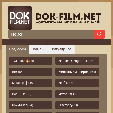
Подборки
Жанры
Популярное
ТОП-100 🔥
(103)
National Geographic
(92)
BBC
(65)
Животные и природа
(64)
Катастрофы
(51)
Netflix
(42)
Военные
(36)
История
(36)
Криминал
(34)
Discovery
(33)