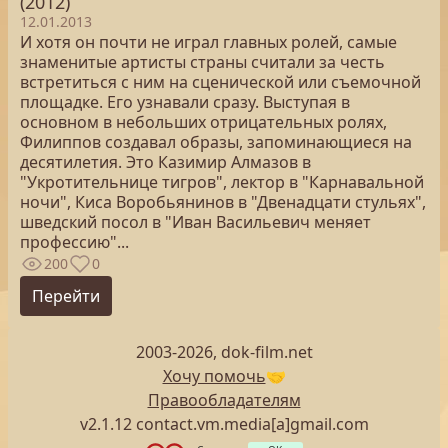
(2012)
12.01.2013
И хотя он почти не играл главных ролей, самые
знаменитые артисты страны считали за честь
встретиться с ним на сценической или съемочной
площадке. Его узнавали сразу. Выступая в
основном в небольших отрицательных ролях,
Филиппов создавал образы, запоминающиеся на
десятилетия. Это Казимир Алмазов в
"Укротительнице тигров", лектор в "Карнавальной
ночи", Киса Воробьянинов в "Двенадцати стульях",
шведский посол в "Иван Васильевич меняет
профессию"...
200
0
Перейти
2003-2026, dok-film.net
Хочу помочь
🤝
Правообладателям
v2.1.12 contact.vm.media[a]gmail.com