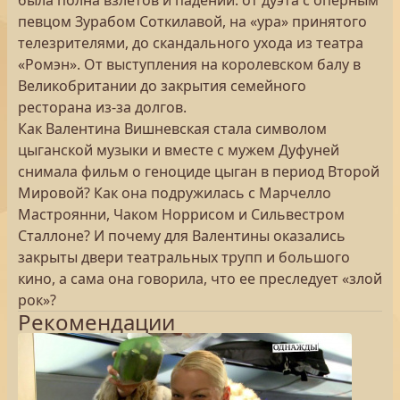
была полна взлетов и падений: от дуэта с оперным
певцом Зурабом Соткилавой, на «ура» принятого
телезрителями, до скандального ухода из театра
«Ромэн». От выступления на королевском балу в
Великобритании до закрытия семейного
ресторана из-за долгов.
Как Валентина Вишневская стала символом
цыганской музыки и вместе с мужем Дуфуней
снимала фильм о геноциде цыган в период Второй
Мировой? Как она подружилась с Марчелло
Мастроянни, Чаком Норрисом и Сильвестром
Сталлоне? И почему для Валентины оказались
закрыты двери театральных трупп и большого
кино, а сама она говорила, что ее преследует «злой
рок»?
Рекомендации