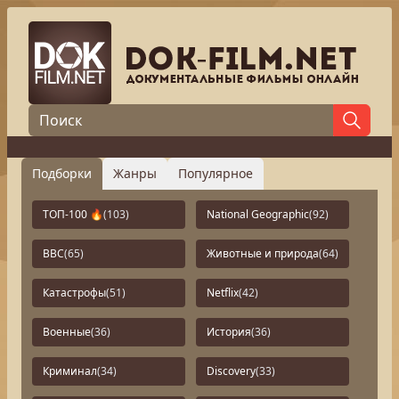
Подборки
Жанры
Популярное
ТОП-100 🔥
(103)
National Geographic
(92)
BBC
(65)
Животные и природа
(64)
Катастрофы
(51)
Netflix
(42)
Военные
(36)
История
(36)
Криминал
(34)
Discovery
(33)