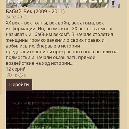
Бабий Век (2009 - 2011)
24.02.2013
ХХ век – век толпы, век войн, век атома, век
информации. Но, возможно, ХХ век есть смысл
называть и "бабьим веком". В начале столетия
женщины громко заявили о своих правах и
добились их. Впервые в истории
представительницы прекрасного пола вышли на
подмостки и начали оказывать прямое
воздействие на ход истории...
12 серий
1к
0
Перейти