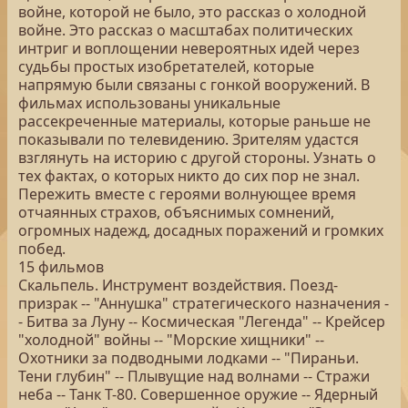
войне, которой не было, это рассказ о холодной
войне. Это рассказ о масштабах политических
интриг и воплощении невероятных идей через
судьбы простых изобретателей, которые
напрямую были связаны с гонкой вооружений. В
фильмах использованы уникальные
рассекреченные материалы, которые раньше не
показывали по телевидению. Зрителям удастся
взглянуть на историю с другой стороны. Узнать о
тех фактах, о которых никто до сих пор не знал.
Пережить вместе с героями волнующее время
отчаянных страхов, объяснимых сомнений,
огромных надежд, досадных поражений и громких
побед.
15 фильмов
Скальпель. Инструмент воздействия. Поезд-
призрак -- "Аннушка" стратегического назначения -
- Битва за Луну -- Космическая "Легенда" -- Крейсер
"холодной" войны -- "Морские хищники" --
Охотники за подводными лодками -- "Пираньи.
Тени глубин" -- Плывущие над волнами -- Стражи
неба -- Танк Т-80. Совершенное оружие -- Ядерный