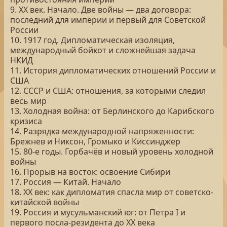
9. XX век. Начало. Две войны — два договора:
последний для империи и первый для Советской
России
10. 1917 год. Дипломатическая изоляция,
международный бойкот и сложнейшая задача
НКИД
11. История дипломатических отношений России и
США
12. СССР и США: отношения, за которыми следил
весь мир
13. Холодная война: от Берлинского до Карибского
кризиса
14. Разрядка международной напряженности:
Брежнев и Никсон, Громыко и Киссинджер
15. 80-е годы. Горбачёв и новый уровень холодной
войны
16. Прорыв на восток: освоение Сибири
17. Россия — Китай. Начало
18. XX век: как дипломатия спасла мир от советско-
китайской войны
19. Россия и мусульманский юг: от Петра I и
первого посла-резидента до XX века