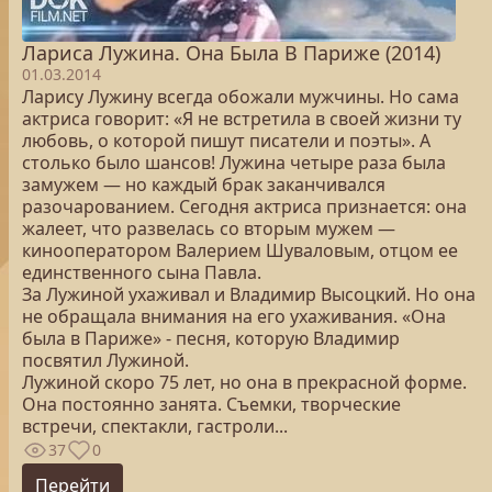
Лариса Лужина. Она Была В Париже (2014)
01.03.2014
Ларису Лужину всегда обожали мужчины. Но сама
актриса говорит: «Я не встретила в своей жизни ту
любовь, о которой пишут писатели и поэты». А
столько было шансов! Лужина четыре раза была
замужем — но каждый брак заканчивался
разочарованием. Сегодня актриса признается: она
жалеет, что развелась со вторым мужем —
кинооператором Валерием Шуваловым, отцом ее
единственного сына Павла.
За Лужиной ухаживал и Владимир Высоцкий. Но она
не обращала внимания на его ухаживания. «Она
была в Париже» - песня, которую Владимир
посвятил Лужиной.
Лужиной скоро 75 лет, но она в прекрасной форме.
Она постоянно занята. Съемки, творческие
встречи, спектакли, гастроли...
37
0
Перейти