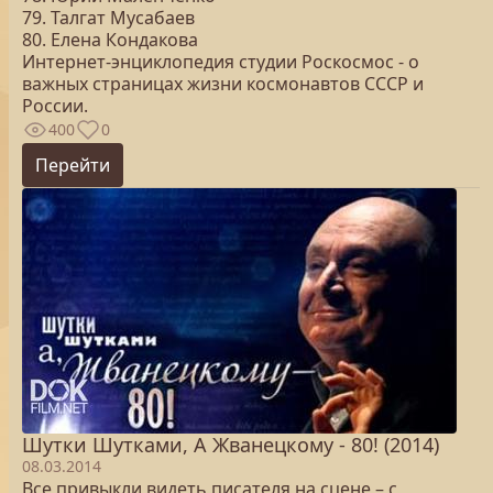
79. Талгат Мусабаев
80. Елена Кондакова
Интернет-энциклопедия студии Роскосмос - о
важных страницах жизни космонавтов СССР и
России.
400
0
Перейти
Шутки Шутками, А Жванецкому - 80! (2014)
08.03.2014
Все привыкли видеть писателя на сцене – с