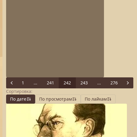
1
...
241
242
243
...
276
Previous
Next
Сортировка:
По дате
По просмотрам
По лайкам