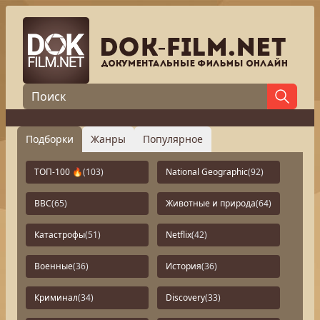
Подборки
Жанры
Популярное
ТОП-100 🔥
(103)
National Geographic
(92)
BBC
(65)
Животные и природа
(64)
Катастрофы
(51)
Netflix
(42)
Военные
(36)
История
(36)
Криминал
(34)
Discovery
(33)