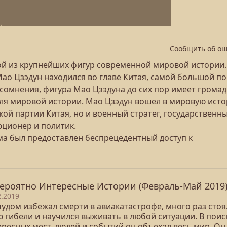
Сообщить об о
ой из крупнейших фигур современной мировой истории.
 Мао Цзэдун находился во главе Китая, самой большой по
 сомнения, фигура Мао Цзэдуна до сих пор имеет грома
 для мировой истории. Мао Цзэдун вошел в мировую ист
ой партии Китая, но и военный стратег, государственн
юционер и политик.
ма был предоставлен беспрецедентный доступ к
ероятно Интересные Истории (Февраль-Май 2019
2.2019
чудом избежал смерти в авиакатастрофе, много раз стоя
ю гибели и научился выживать в любой ситуации. В поис
ересных мест, людей и событий он объехал весь мир. Он