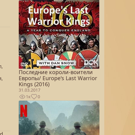
л,
Последние короли-воители
Европы/ Europe's Last Warrior
я,
Kings (2016)
31.03.2017
1к
0
ad