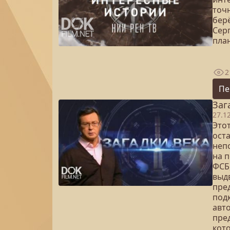
точн
бер
Сер
план
2
Пе
Заг
27.1
Это
ост
неп
на 
ФСБ
выд
пре
под
авт
пре
кот