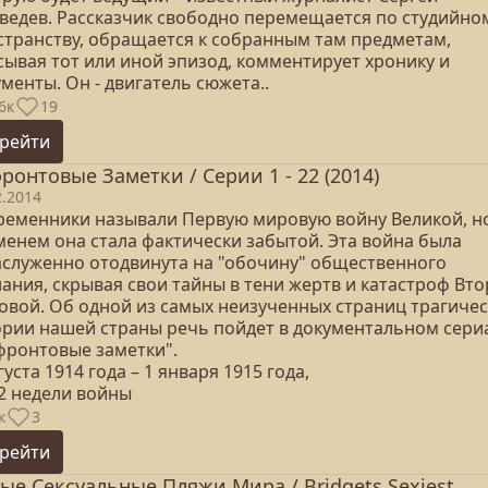
ведев. Рассказчик свободно перемещается по студийно
странству, обращается к собранным там предметам,
сывая тот или иной эпизод, комментирует хронику и
менты. Он - двигатель сюжета..
6к
19
рейти
ронтовые Заметки / Серии 1 - 22 (2014)
2.2014
ременники называли Первую мировую войну Великой, н
менем она стала фактически забытой. Эта война была
аслуженно отодвинута на "обочину" общественного
ания, скрывая свои тайны в тени жертв и катастроф Вт
овой. Об одной из самых неизученных страниц трагиче
ории нашей страны речь пойдет в документальном сери
фронтовые заметки".
густа 1914 года – 1 января 1915 года,
22 недели войны
к
3
рейти
ые Сексуальные Пляжи Мира / Bridgets Sexiest