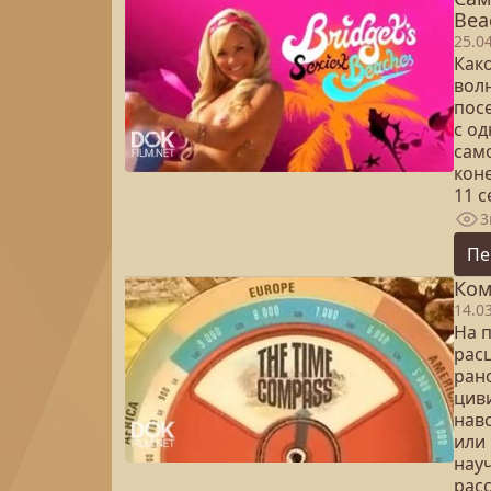
Bea
25.0
Как
волн
пос
с о
сам
коне
11 
3
Пе
Ком
14.0
На 
рас
ран
цив
навс
или 
нау
рас