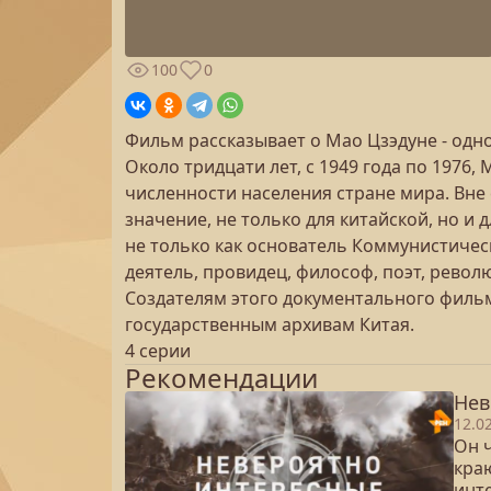
100
0
Фильм рассказывает о Мао Цзэдуне - одн
Около тридцати лет, с 1949 года по 1976,
численности населения стране мира. Вне
значение, не только для китайской, но и
не только как основатель Коммунистическ
деятель, провидец, философ, поэт, револ
Создателям этого документального филь
государственным архивам Китая.
4 серии
Рекомендации
Нев
12.0
Он 
кра
инт