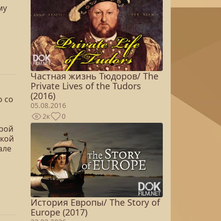
му
Частная жизнь Тюдоров/ The
Private Lives of the Tudors
(2016)
о со
05.08.2016
2к
0
орой
ской
але
История Европы/ The Story of
Europe (2017)