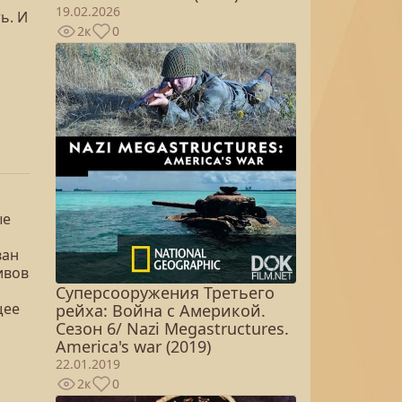
19.02.2026
ь. И
2к
0
ые
ван
ивов
Суперсооружения Третьего
щее
рейха: Война с Америкой.
Сезон 6/ Nazi Megastructures.
America's war (2019)
22.01.2019
2к
0