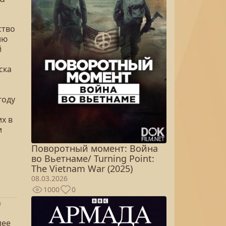
ство
ию
й
ска
году
х в
и
Поворотный момент: Война
во Вьетнаме/ Turning Point:
The Vietnam War (2025)
08.03.2026
1000
0
)
лее