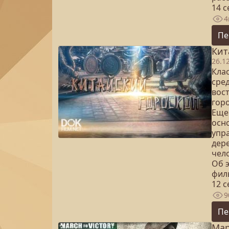
14 
4
Пе
Кит
26.1
Кла
сред
вос
горо
Еще 
осн
упра
дер
чело
Об 
фил
12 
9
Пе
Мар