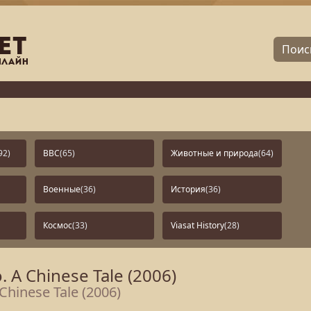
92)
BBC
(65)
Животные и природа
(64)
Военные
(36)
История
(36)
Космос
(33)
Viasat History
(28)
 A Chinese Tale (2006)
Chinese Tale (2006)