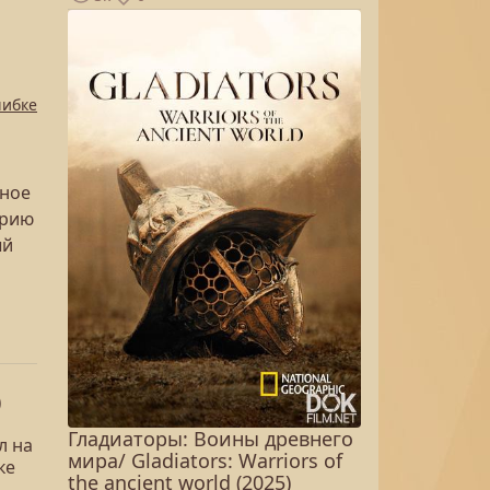
шибке
дное
орию
ый
)
Гладиаторы: Воины древнего
л на
мира/ Gladiators: Warriors of
ке
the ancient world (2025)