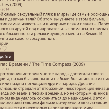
ches (2009)
4.2014
ой самый сексуальный пляж в Мире? Где самые роскошн
ы и девичьи тела? Об этом вы узнаете в этом фильме,
етив самые известные и шикарные пляжи планеты. Пере
дного на другой под очаровательные романсы, в поисках
ого блаженного и релаксирующего места на Земле. И
чно же самого сексуального...
серий
к
1
рейти
пас Времени / The Time Compass (2009)
3.2014
протяжении истории многие народы достигали своего
цвета, но как бы сильны они не были большинство из ни
о или поздно поглощали другие народы. Древние
илизации страдали от вторжений, некоторые цивилизац
егда исчезали в песках времени, но некоторым из них в
ином виде удалось сохраниться до наших дней. В этом
чно-познавательном фильме интересно и увлекательно
сказывается о некоторых народах древнего мира.