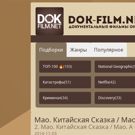
Подборки
Жанры
Популярное
ТОП-100 🔥
(103)
National Geographic
(
Катастрофы
(51)
Netflix
(42)
Криминал
(34)
Discovery
(33)
Мао. Китайская Сказка / Mao.
2. Мао. Китайская Сказка / Mao. A 
2014-11-03