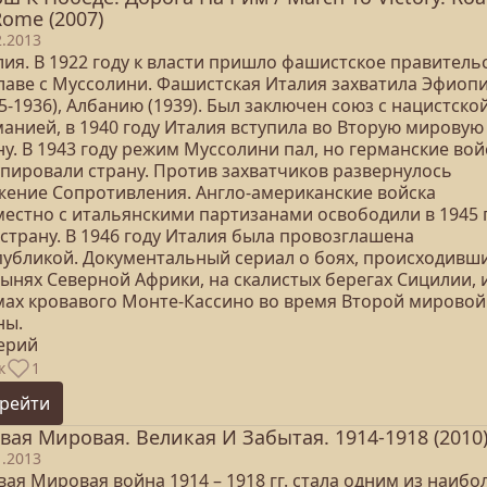
Rome (2007)
2.2013
лия. В 1922 году к власти пришло фашистское правитель
главе с Муссолини. Фашистская Италия захватила Эфиоп
5-1936), Албанию (1939). Был заключен союз с нацистско
манией, в 1940 году Италия вступила во Вторую мировую
у. В 1943 году режим Муссолини пал, но германские вой
упировали страну. Против захватчиков развернулось
жение Сопротивления. Англо-американские войска
местно с итальянскими партизанами освободили в 1945 
страну. В 1946 году Италия была провозглашена
публикой. Документальный сериал о боях, происходивши
тынях Северной Африки, на скалистых берегах Сицилии, 
мах кровавого Монте-Кассино во время Второй мировой
ны.
серий
к
1
рейти
вая Мировая. Великая И Забытая. 1914-1918 (2010
1.2013
ая Мировая война 1914 – 1918 гг. стала одним из наибо