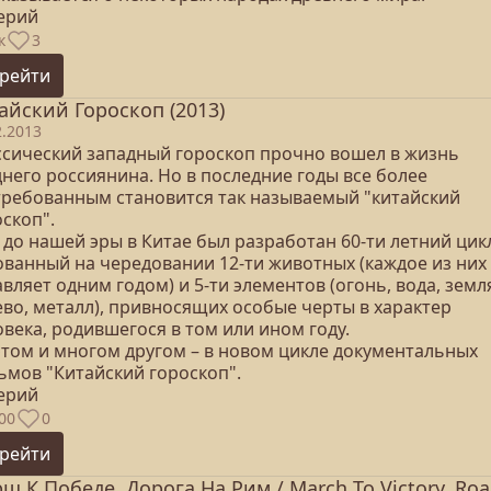
серий
к
3
рейти
айский Гороскоп (2013)
2.2013
ссический западный гороскоп прочно вошел в жизнь
него россиянина. Но в последние годы все более
требованным становится так называемый "китайский
скоп".
до нашей эры в Китае был разработан 60-ти летний цик
ованный на чередовании 12-ти животных (каждое из них
вляет одним годом) и 5-ти элементов (огонь, вода, земл
ево, металл), привносящих особые черты в характер
века, родившегося в том или ином году.
этом и многом другом – в новом цикле документальных
ьмов "Китайский гороскоп".
серий
00
0
рейти
ш К Победе. Дорога На Рим / March To Victory. Ro