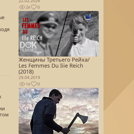
22.02.2026
2к
0
ые
ходя
Женщины Третьего Рейха/
Les Femmes Du Iiie Reich
(2018)
29.04.2019
1к
0
х
ии
 том