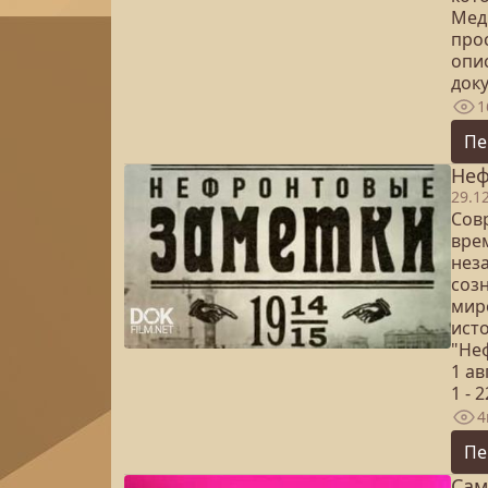
Мед
про
опи
доку
1
Пе
Неф
29.1
Сов
вре
нез
созн
мир
ист
"Не
1 ав
1 - 
4
Пе
Сам