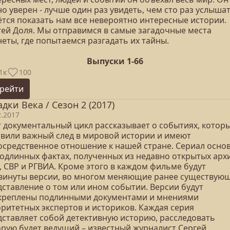
о уверен - лучше один раз увидеть, чем сто раз услышат
ётся показать нам все невероятно интересные истории.
гей Доля. Мы отправимся в самые загадочные места
еты, где попытаемся разгадать их тайны.
Выпуски 1-66
1к
100
рейти
адки Века / Сезон 2 (2017)
2.2017
т документальный цикл рассказывает о событиях, котор
авили важный след в мировой истории и имеют
осредственное отношение к нашей стране. Сериал осно
подлинных фактах, полученных из недавно открытых арх
, СВР и РГВИА. Кроме этого в каждом фильме будут
винуты версии, во многом меняющие ранее существую
дставление о том или ином событии. Версии будут
креплены подлинными документами и мнениями
оритетных экспертов и историков. Каждая серия
дставляет собой детективную историю, расследовать
орую будет ведущий – известный журналист Сергей