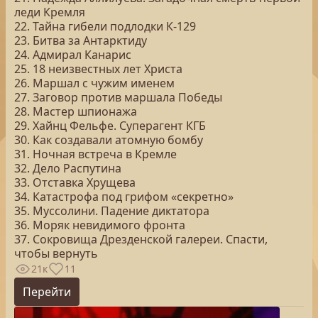
леди Кремля
22. Тайна гибели подлодки К-129
23. Битва за Антарктиду
24. Адмирал Канарис
25. 18 неизвестных лет Христа
26. Маршал с чужим именем
27. Заговор против маршала Победы
28. Мастер шпионажа
29. Хайнц Фельфе. Суперагент КГБ
30. Как создавали атомную бомбу
31. Ночная встреча в Кремле
32. Дело Распутина
33. Отставка Хрущева
34. Катастрофа под грифом «секретно»
35. Муссолини. Падение диктатора
36. Моряк невидимого фронта
37. Сокровища Дрезденской галереи. Спасти,
чтобы вернуть
21к
11
Перейти