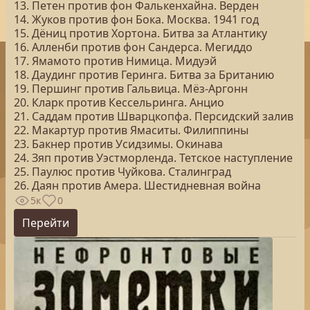
13. Петен против фон Фалькенхайна. Верден
14. Жуков против фон Бока. Москва. 1941 год
15. Дёниц против Хортона. Битва за Атлантику
16. Алленби против фон Сандерса. Мегиддо
17. Ямамото против Нимица. Мидуэй
18. Даудинг против Геринга. Битва за Британию
19. Першинг против Гальвица. Мёз-Аргонн
20. Кларк против Кессельринга. Анцио
21. Саддам против Шварцкопфа. Персидский залив
22. Макартур против Ямаситы. Филиппины
23. Бакнер против Усидзимы. Окинава
24. Зяп против Уэстморленда. Тетское наступление
25. Паулюс против Чуйкова. Сталинград
26. Даян против Амера. Шестидневная война
5к
0
Перейти