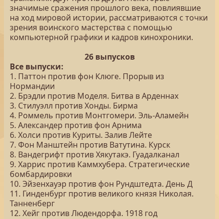
значимые сражения прошлого века, повлиявшие
на ход мировой истории, рассматриваются с точки
зрения воинского мастерства с помощью
компьютерной графики и кадров кинохроники.
26 выпусков
Все выпуски:
1. Паттон против фон Клюге. Прорыв из
Нормандии
2. Брэдли против Моделя. Битва в Арденнах
3. Стилуэлл против Хонды. Бирма
4. Роммель против Монтгомери. Эль-Аламейн
5. Александер против фон Арнима
6. Холси против Куриты. Залив Лейте
7. Фон Манштейн против Ватутина. Курск
8. Вандегрифт против Хякутакэ. Гуадалканал
9. Харрис против Каммхубера. Стратегические
бомбардировки
10. Эйзенхауэр против фон Рундштедта. День Д
11. Гинденбург против великого князя Николая.
Танненберг
12. Хейг против Людендорфа. 1918 год