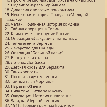
16. Проклятие миллиардов. Охота на Онассисов
17. Подвиг генерала Карбышева
18. Диверсия с золотым прикрытием
19. Некнижная история. Правда о «Молодой
гвардии»
20. Чапай. Подлинная история комдива
21. Тайная операция в Сирии
22. Климатическое оружие России
23. Операция «Эвакуация». Битва тыла
24. Тайна агента Вертера
25. Лекарство для Победы
26. Операция "Большой вальс"
27. Вернуться из плена
28. Легенда Донбасса
29. Детская кровь для Вермахта
30. Танк-крепость
31. Погоня за лучом смерти
32. Тайный план Черчилля
33. Пираты ХХI века
34. Сила тока. Битва за Москву
35. Оккупация. История выживания
36. Загадка «Черной смерти»
37. 1941. Первый гром над Берлином