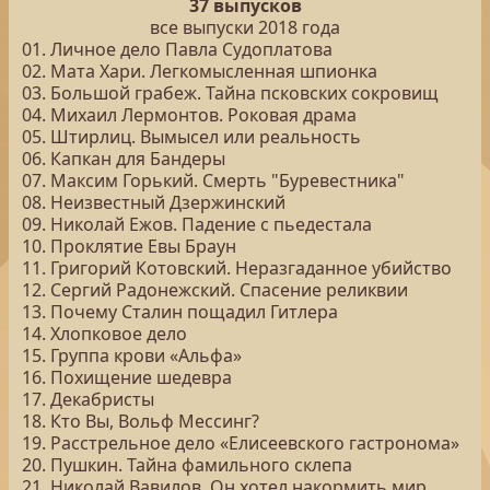
37 выпусков
все выпуски 2018 года
01. Личное дело Павла Судоплатова
02. Мата Хари. Легкомысленная шпионка
03. Большой грабеж. Тайна псковских сокровищ
04. Михаил Лермонтов. Роковая драма
05. Штирлиц. Вымысел или реальность
06. Капкан для Бандеры
07. Максим Горький. Смерть "Буревестника"
08. Неизвестный Дзержинский
09. Николай Ежов. Падение с пьедестала
10. Проклятие Евы Браун
11. Григорий Котовский. Неразгаданное убийство
12. Сергий Радонежский. Спасение реликвии
13. Почему Сталин пощадил Гитлера
14. Хлопковое дело
15. Группа крови «Альфа»
16. Похищение шедевра
17. Декабристы
18. Кто Вы, Вольф Мессинг?
19. Расстрельное дело «Елисеевского гастронома»
20. Пушкин. Тайна фамильного склепа
21. Николай Вавилов. Он хотел накормить мир