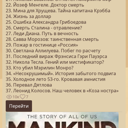
22. Йозеф Менгеле. Доктор смерть
23. Мина для Хрущева. Тайна капитана Крэбба
24. Жизнь за доллар
25. Ошибка Александра Грибоедова
26. Смерть Сталина - отравление?
27. Леди Диана. Путь в вечность
28. Савва Морозов: таинственная смерть
29. Пожар в гостинице «Россия»
30. Светлана Аллилуева. Побег по расчету
31. Последний вираж Фрэнсиса Гэри Пауэрса
32. Никола Тесла. Гений или мистификатор?
33. Кто убил Мэрилин Монро?
34. «Несокрушимый». История забытого подвига
35. Холодное лето 53-го. Кровавая амнистия
36. Перевал Дятлова
37. Леонид Колосов. Наш человек в «Коза ностра»
10к
7
Перейти