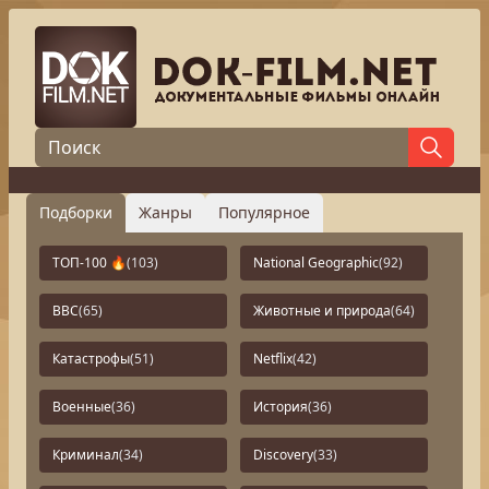
Подборки
Жанры
Популярное
ТОП-100 🔥
(103)
National Geographic
(92)
BBC
(65)
Животные и природа
(64)
Катастрофы
(51)
Netflix
(42)
Военные
(36)
История
(36)
Криминал
(34)
Discovery
(33)