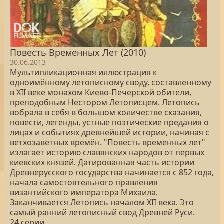
Повесть Временных Лет (2010)
30.06.2013
Мультипликационная иллюстрация к
одноимённому летописному своду, составленному
в XII веке монахом Киево-Печерской обители,
преподобным Нестором Летописцем. Летопись
вобрала в себя в большом количестве сказания,
повести, легенды, устные поэтические предания о
лицах и событиях древнейшей истории, начиная с
ветхозаветных времён. "Повесть временных лет"
излагает историю славянских народов от первых
киевских князей. Датированная часть истории
Древнерусского государства начинается с 852 года,
начала самостоятельного правления
византийского императора Михаила.
Заканчивается Летопись началом XII века. Это
самый ранний летописный свод Древней Руси.
24 серии