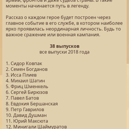
армий, фронтов и даже судьба страны. В такие
моменты начинается путь в легенду.
Рассказ о каждом герое будет построен через
главное событие в его службе, в котором наиболее
ярко проявилась неординарная личность. Будь то
важное сражение или военная кампания.
38 выпусков
все выпуски 2018 года
1. Сидор Ковпак
2. Семен Богданов
3. Исса Плиев
4. Михаил Шатин
5. Фриц Шменкель
6. Сергей Бирюзов
7. Павел Батов
8. Евдокия Бершанская
9. Петр Гаврилов
10. Давид Душман
11. Юрий Максюта
12. Минигали Шаймуратов