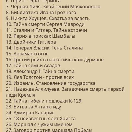
6. Геринг - брат Геринга
7. Чёрная Лиля. Злой гений Маяковского
8. Библиотека Ивана Грозного
9. Никита Хрущёв. Схватка за власть
10. Тайна смерти Сергея Мавроди
11. Сталин и Гитлер. Тайна встречи
12. Рерих в поисках Шамбалы
13. Двойники Гитлера
14. Генерал Власик. Тень Сталина
15. Арзамас в огне
16. Третий рейх в наркотическом дурмане
17. Тайна семьи Асадов
18. Александр I. Тайна смерти
19. Лев Толстой - против всех
20. Израиль. Становление государства
21. Надежда Аллилуева. Загадочная смерть первой
леди Кремля
22. Тайна гибели подлодки К-129
23. Битва за Антарктиду
24. Адмирал Канарис
25. 18 неизвестных лет Христа
26. Маршал с чужим именем
27. Заговор против маршала Победы