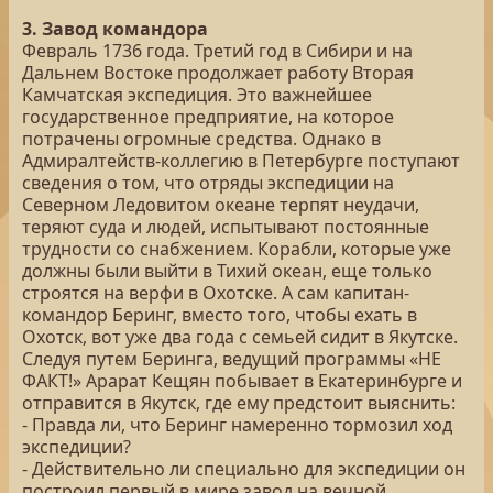
3. Завод командора
Февраль 1736 года. Третий год в Сибири и на
Дальнем Востоке продолжает работу Вторая
Камчатская экспедиция. Это важнейшее
государственное предприятие, на которое
потрачены огромные средства. Однако в
Адмиралтейств-коллегию в Петербурге поступают
сведения о том, что отряды экспедиции на
Северном Ледовитом океане терпят неудачи,
теряют суда и людей, испытывают постоянные
трудности со снабжением. Корабли, которые уже
должны были выйти в Тихий океан, еще только
строятся на верфи в Охотске. А сам капитан-
командор Беринг, вместо того, чтобы ехать в
Охотск, вот уже два года с семьей сидит в Якутске.
Следуя путем Беринга, ведущий программы «НЕ
ФАКТ!» Арарат Кещян побывает в Екатеринбурге и
отправится в Якутск, где ему предстоит выяснить:
- Правда ли, что Беринг намеренно тормозил ход
экспедиции?
- Действительно ли специально для экспедиции он
построил первый в мире завод на вечной