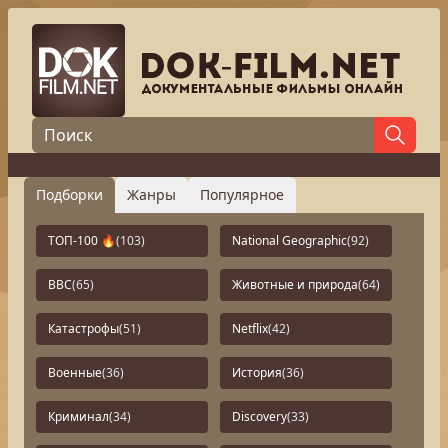
Подборки
Жанры
Популярное
ТОП-100 🔥
(103)
National Geographic
(92)
BBC
(65)
Животные и природа
(64)
Катастрофы
(51)
Netflix
(42)
Военные
(36)
История
(36)
Криминал
(34)
Discovery
(33)