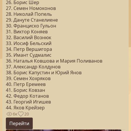
26. Борис Шер
27. Семен Номоконов
28. Николай Попель
29. Дануте Станелиене
30. Франциско Гульон
31. Виктор Коняев
32. Василий Вознюк
33. Иосиф Бельский
34. Петр Вершигора
35. Имант Судмалис
36. Наталья Ковшова и Мария Поливанов
37. Александр Колдунов
38. Борис Капустин и Юрий Янов
39. Семен Хохряков
40. Петр Еремеев
41. Борис Ковзан
42. Федор Котанов
43. Георгий Игишев
44. Яков Крейзер
6к
20
Перейти