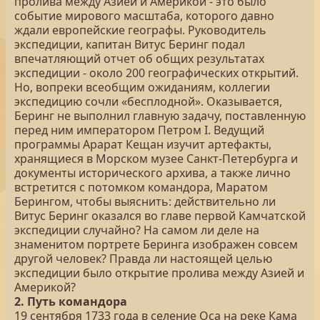
пролива между Азией и Америкой - это было
событие мирового масштаба, которого давно
ждали европейские географы. Руководитель
экспедиции, капитан Витус Беринг подал
впечатляющий отчет об общих результатах
экспедиции - около 200 географических открытий.
Но, вопреки всеобщим ожиданиям, коллегии
экспедицию сочли «бесплодной». Оказывается,
Беринг не выполнил главную задачу, поставленную
перед ним императором Петром I. Ведущий
программы Арарат Кещан изучит артефакты,
хранящиеся в Морском музее Санкт-Петербурга и
документы исторического архива, а также лично
встретится с потомком командора, Маратом
Берингом, чтобы выяснить: действительно ли
Витус Беринг оказался во главе первой Камчатской
экспедиции случайно? На самом ли деле на
знаменитом портрете Беринга изображен совсем
другой человек? Правда ли настоящей целью
экспедиции было открытие пролива между Азией и
Америкой?
2. Путь командора
19 сентября 1733 года в селение Оса на реке Кама