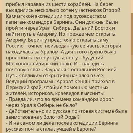
прибыл караван из шести кораблей. На берег
высадились несколько сотен участников Второй
Камчатской экспедиции под руководством
капитан-командора Беринга. Они должны были
пройти через Урал, Сибирь, Дальний Восток и
найти путь в Америку. Но прежде чем открыть
Америку, Берингу предстояло открыть саму
Россию, точнее, неизведанную ее часть, которая
находилась за Уралом. А для этого нужно было
проложить сухопутную дорогу – будущий
Московско-сибирский тракт. И – наладить
почтовую связь Зауралья с остальной Россией.
Путь к великим открытиям начался в Осе.
Ведущий программы Арарат Кещян приехал в
Пермский край, чтобы с помощью местных
жителей, историков, краеведов выяснить:
- Правда ли, что во времена командора дорог
через Урал в Сибирь не было?
- Действительно ли русская почтовая система была
заимствована у Золотой Орды?
- И на самом ли деле после экспедиции Беринга
русская почта стала лучшей в Европе?