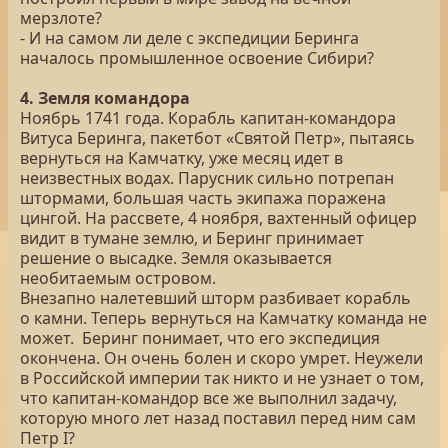
мерзлоте?
- И на самом ли деле с экспедиции Беринга
началось промышленное освоение Сибири?
4. Земля командора
Ноябрь 1741 года. Корабль капитан-командора
Витуса Беринга, пакетбот «Святой Петр», пытаясь
вернуться на Камчатку, уже месяц идет в
неизвестных водах. Парусник сильно потрепан
штормами, большая часть экипажа поражена
цингой. На рассвете, 4 ноября, вахтенный офицер
видит в тумане землю, и Беринг принимает
решение о высадке. Земля оказывается
необитаемым островом.
Внезапно налетевший шторм разбивает корабль
о камни. Теперь вернуться на Камчатку команда не
может. Беринг понимает, что его экспедиция
окончена. Он очень болен и скоро умрет. Неужели
в Российской империи так никто и не узнает о том,
что капитан-командор все же выполнил задачу,
которую много лет назад поставил перед ним сам
Петр I?