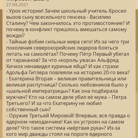
27.04.2021
- Урок истории! Зачем школьный учитель бросил
вызов сыну всесильного генсека - Василию
Сталину? Чем закончилось это противостояние? И
почему в конфликт пришлось вмешаться самому
вождю?
- Тайные фобии сильных мира сего! Из-за чего три
поколения северокорейских лидеров бояться
летать на самолётах? Почему Пётр Первый убегал
от тараканов? За что «король ужаса» Альфред
Хичкок ненавидел куриные яйца? И как страхи
Адольфа Гитлера повлияли на историю 20-го века?
- Екатерина Вторая – великая правительница или
великая распутница? Сколько любовников было у
«шальной императрицы»? Как она подбирала
мужчин? Кто на самом деле убил её мужа – Петра
Третьего? И за что Екатерину не любил
собственный сын?
- Оружие Третьей Мировой! Впервые, вся правда о
ядерном чемоданчике! Как он устроен на самом
деле? Что такое система «мёртвая рука»? Из-за
кого мир дважды стоял на пороге ядерного