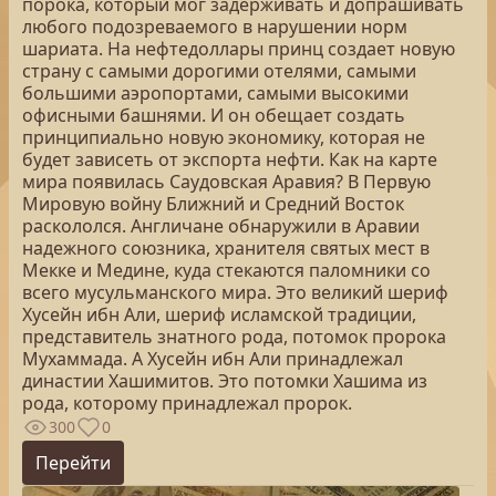
порока, который мог задерживать и допрашивать
любого подозреваемого в нарушении норм
шариата. На нефтедоллары принц создает новую
страну с самыми дорогими отелями, самыми
большими аэропортами, самыми высокими
офисными башнями. И он обещает создать
принципиально новую экономику, которая не
будет зависеть от экспорта нефти. Как на карте
мира появилась Саудовская Аравия? В Первую
Мировую войну Ближний и Средний Восток
раскололся. Англичане обнаружили в Аравии
надежного союзника, хранителя святых мест в
Мекке и Медине, куда стекаются паломники со
всего мусульманского мира. Это великий шериф
Хусейн ибн Али, шериф исламской традиции,
представитель знатного рода, потомок пророка
Мухаммада. А Хусейн ибн Али принадлежал
династии Хашимитов. Это потомки Хашима из
рода, которому принадлежал пророк.
300
0
Перейти