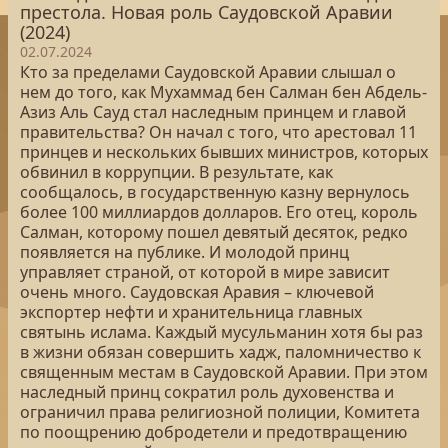
престола. Новая роль Саудовской Аравии
(2024)
02.07.2024
Кто за пределами Саудовской Аравии слышал о
нем до того, как Мухаммад бен Салман бен Абдель-
Азиз Аль Сауд стал наследным принцем и главой
правительства? Он начал с того, что арестовал 11
принцев и нескольких бывших министров, которых
обвинил в коррупции. В результате, как
сообщалось, в государственную казну вернулось
более 100 миллиардов долларов. Его отец, король
Салман, которому пошел девятый десяток, редко
появляется на публике. И молодой принц
управляет страной, от которой в мире зависит
очень много. Саудовская Аравия – ключевой
экспортер нефти и хранительница главных
святынь ислама. Каждый мусульманин хотя бы раз
в жизни обязан совершить хадж, паломничество к
священным местам в Саудовской Аравии. При этом
наследный принц сократил роль духовенства и
ограничил права религиозной полиции, Комитета
по поощрению добродетели и предотвращению