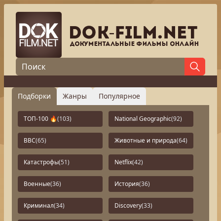
Подборки
Жанры
Популярное
ТОП-100 🔥
(103)
National Geographic
(92)
BBC
(65)
Животные и природа
(64)
Катастрофы
(51)
Netflix
(42)
Военные
(36)
История
(36)
Криминал
(34)
Discovery
(33)