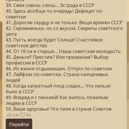
39. Смех сквозь слезы... Эстрада в СССР
40. Здесь вообще-то очередь! Дефицит по-
советски
41. Дорогие сердцу и не только. Вещи времен СССР
42. Скромненько, но со вкусом. Секреты советского
уюта
43. Пусть всегда будет Солнце! Счастливое
советское детство
44. От 16-ти и старше... Наша советская молодость
45. Деньги? Престиж? Или призвание? Выбор
профессии в СССР
46. Из жизни отдыхающих. Отпуск по-советски
47. Лайфхак по-советски. Страна находчивых
людей
48. Когда запретный плод сладок... Что нельзя
было в СССР
49. Вперед и с пенсией! Как жилось пожилым
людям в СССР
50. Ваше здоровье! Что пили в стране Советов
23к
34
Перейти