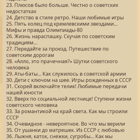
23. Плюсов было больше. Честно о советских
недостатках
24. Детство в стиле ретро. Наши любимые игры
25. Пять колец под кремлевскими звездами...
Мифы и правда Олимпиады-80
26. Жизнь нараспашку. Скучая по советским
традициям…
27. Передайте за проезд. Путешествие по
советским дорогам
28. «Алло, это прачечная?» Шутки советского
человека
29. Аты-баты... Как служилось в советской армии
30. Дети с ключом на шее. Игры рожденных в СССР
31. Скорей включайте телик! Любимые передачи
нашей юности
32. Вверх по социальной лестнице! Ступени жизни
советского человека
33. За романтикой на край света. Как мы строили
СССР
34. Очевидное - невероятное. Во что мы верили
35. От ушанки до матрешек. Из СССР с любовью
36. Лыжня, каток, снежки, сугробы... Как мы