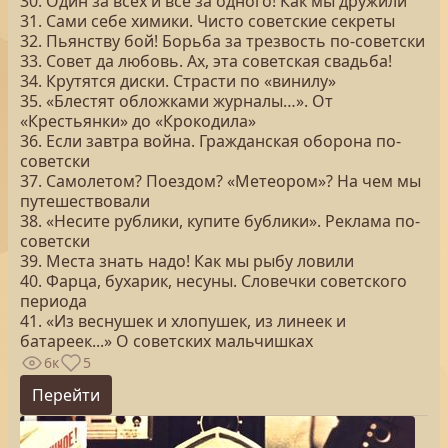
30. Один за всех и все за одного! Как мы дружили
31. Сами себе химики. Чисто советские секреты
32. Пьянству бой! Борьба за трезвость по-советски
33. Совет да любовь. Ах, эта советская свадьба!
34. Крутятся диски. Страсти по «винилу»
35. «Блестят обложками журналы…». От
«Крестьянки» до «Крокодила»
36. Если завтра война. Гражданская оборона по-
советски
37. Самолетом? Поездом? «Метеором»? На чем мы
путешествовали
38. «Несите рублики, купите бублики». Реклама по-
советски
39. Места знать надо! Как мы рыбу ловили
40. Фарца, бухарик, несуны. Словечки советского
периода
41. «Из веснушек и хлопушек, из линеек и
батареек...» О советских мальчишках
6к
5
Перейти