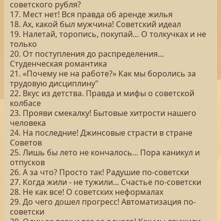
советского рубля?
17. Мест нет! Вся правда об аренде жилья
18. Ах, какой был мужчина! Советский идеал
19. Налетай, торопись, покупай… О толкучках и не
только
20. От поступления до распределения...
Студенческая романтика
21. «Почему не на работе?» Как мы боролись за
трудовую дисциплину"
22. Вкус из детства. Правда и мифы о советской
колбасе
23. Прояви смекалку! Бытовые хитрости нашего
человека
24. На последние! Джинсовые страсти в стране
Советов
25. Лишь бы лето не кончалось... Пора каникул и
отпусков
26. А за что? Просто так! Радушие по-советски
27. Когда жили - не тужили... Счастье по-советски
28. Не как все! О советских неформалах
29. До чего дошел прогресс! Автоматизация по-
советски