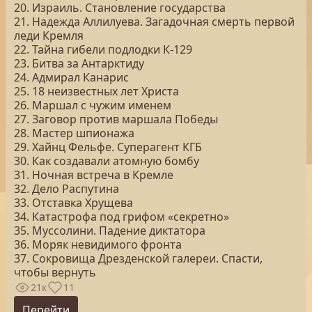
20. Израиль. Становление государства
21. Надежда Аллилуева. Загадочная смерть первой
леди Кремля
22. Тайна гибели подлодки К-129
23. Битва за Антарктиду
24. Адмирал Канарис
25. 18 неизвестных лет Христа
26. Маршал с чужим именем
27. Заговор против маршала Победы
28. Мастер шпионажа
29. Хайнц Фельфе. Суперагент КГБ
30. Как создавали атомную бомбу
31. Ночная встреча в Кремле
32. Дело Распутина
33. Отставка Хрущева
34. Катастрофа под грифом «секретно»
35. Муссолини. Падение диктатора
36. Моряк невидимого фронта
37. Сокровища Дрезденской галереи. Спасти,
чтобы вернуть
21к
11
Перейти