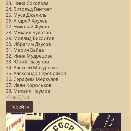
23. Нина Соколова
24. Витольд Гинтовт
25. Муса Джалиль
26. Андрей Хрулев
27. Николай Жуков
28. Михаил Булатов
29. Мовлид Висаитов
30. Ибрагим Дзусов
31. Мария Байда
32. Инна Мудрецова
33. Юрий Глазунов
34. Алексей Мазуренко
35. Александр Серебряков
36. Серафим Меркулов
37. Иван Корольков
38. Михаил Наумов
8к
30
Перейти