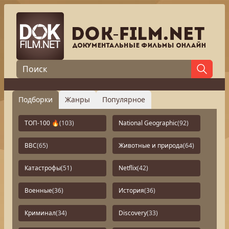
Подборки
Жанры
Популярное
ТОП-100 🔥
(103)
National Geographic
(92)
BBC
(65)
Животные и природа
(64)
Катастрофы
(51)
Netflix
(42)
Военные
(36)
История
(36)
Криминал
(34)
Discovery
(33)