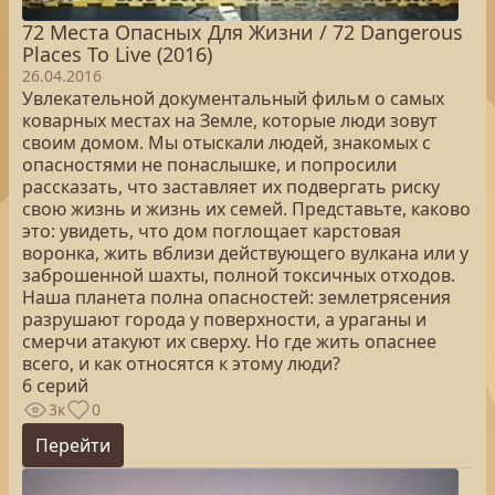
72 Места Опасных Для Жизни / 72 Dangerous
Places To Live (2016)
26.04.2016
Увлекательной документальный фильм о самых
коварных местах на Земле, которые люди зовут
своим домом. Мы отыскали людей, знакомых с
опасностями не понаслышке, и попросили
рассказать, что заставляет их подвергать риску
свою жизнь и жизнь их семей. Представьте, каково
это: увидеть, что дом поглощает карстовая
воронка, жить вблизи действующего вулкана или у
заброшенной шахты, полной токсичных отходов.
Наша планета полна опасностей: землетрясения
разрушают города у поверхности, а ураганы и
смерчи атакуют их сверху. Но где жить опаснее
всего, и как относятся к этому люди?
6 серий
3к
0
Перейти