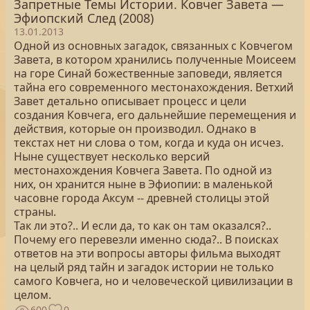
Запретные Темы Истории. Ковчег Завета —
Эфиопский След (2008)
13.01.2013
Одной из основных загадок, связанных с Ковчегом
Завета, в котором хранились полученные Моисеем
на горе Синай божественные заповеди, является
тайна его современного местонахождения. Ветхий
Завет детально описывает процесс и цели
создания Ковчега, его дальнейшие перемещения и
действия, которые он производил. Однако в
текстах нет ни слова о том, когда и куда он исчез.
Ныне существует несколько версий
местонахождения Ковчега Завета. По одной из
них, он хранится ныне в Эфиопии: в маленькой
часовне города Аксум -- древней столицы этой
страны.
Так ли это?.. И если да, то как он там оказался?..
Почему его перевезли именно сюда?.. В поисках
ответов на эти вопросы авторы фильма выходят
на целый ряд тайн и загадок истории не только
самого Ковчега, но и человеческой цивилизации в
целом.
600
0