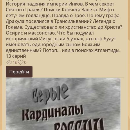
История падения империи Инков. В чем секрет
Святого Грааля? Поиски Ковчега Завета. Миф о
летучем голландце. Правда о Трое. Почему графа
Дракула поселился в Трансильвании? Легенда о
Големе. Существовало ли христианство до Христа?
Осирис и массонство. Что бы подумал
исторический Иисус, если б узнал, что его будут
именовать единородным сыном Божьим
единственным? Потоп... или в поисках Атлантиды.
13 серий
1к
0
Перейти