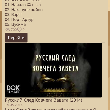
01. Начало XX века
02. Накануне войны
03. Варяг
04. Порт-Артур
05. Цусима
700
0
Перейти
Русский След Ковчега Завета (2014)
14.05.2014
Что в Святой земле могли найти крестоносцы?