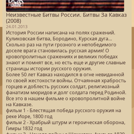
Неизвестные Битвы России. Битвы За Кавказ
(2008)
24.01.2013
История России написана на полях сражений.
Куликовская битва, Бородино, Курская дуга…
Сколько раз на пути грозного и непобедимого
доселе врага становилась русская армия! О
кровопролитных сражениях и великих победах
знают и помнят все, но есть еще и другие славные
страницы истории русского оружия.
Более 50 лет Кавказ находился в огне невиданной
по своей жестокости войны. Отчаянная храбрость
горцев и доблесть русских солдат, религиозный
фанатизм мюридов и долг солдата перед Родиной.
Все это в нашем фильме о кровопролитной войне
на Кавказе.
фильм 1 - Блестящая победа русского оружия на
реке Иоре, 1800 год
фильм 2 - Храбрый штурм и героическая оборона,
Гимры 1832 год