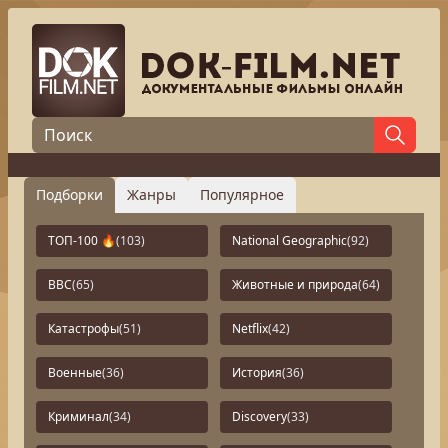
Подборки
Жанры
Популярное
ТОП-100 🔥
(103)
National Geographic
(92)
BBC
(65)
Животные и природа
(64)
Катастрофы
(51)
Netflix
(42)
Военные
(36)
История
(36)
Криминал
(34)
Discovery
(33)