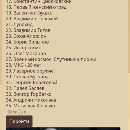
17. Константин Циолковский
18. Первый женский отряд
19. Валентин Глушко
20. Владимир Челомей
21. Луноход
22. Владимир Титов
23. Союз-Аполлон
24. Борис Волынов
25. Интеркосмос
26. Олег Макаров
27. Военный космос. Спутники-шпионы
28. МКС - 20 лет
29. Лазерное оружие
30. Скелла Бугрова
31. Георгий Береговой
32. Павел Беляев
33. Виктор Горбатко
34. Андриян Николаев
35. Мстислав Келдыш
5к
6
Перейти