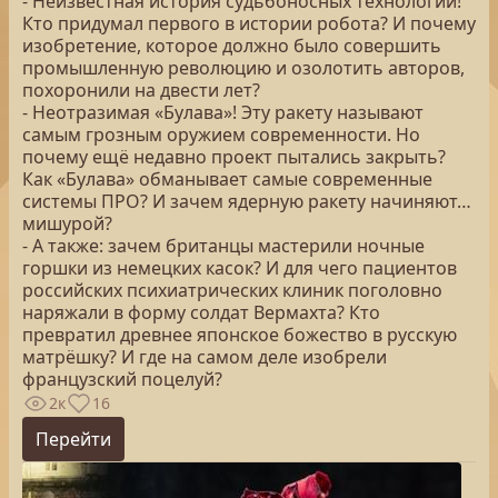
- Неизвестная история судьбоносных технологий!
Кто придумал первого в истории робота? И почему
изобретение, которое должно было совершить
промышленную революцию и озолотить авторов,
похоронили на двести лет?
- Неотразимая «Булава»! Эту ракету называют
самым грозным оружием современности. Но
почему ещё недавно проект пытались закрыть?
Как «Булава» обманывает самые современные
системы ПРО? И зачем ядерную ракету начиняют…
мишурой?
- А также: зачем британцы мастерили ночные
горшки из немецких касок? И для чего пациентов
российских психиатрических клиник поголовно
наряжали в форму солдат Вермахта? Кто
превратил древнее японское божество в русскую
матрёшку? И где на самом деле изобрели
французский поцелуй?
2к
16
Перейти