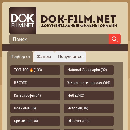
Подборки
Жанры
Популярное
ТОП-100 🔥
(103)
National Geographic
(92)
BBC
(65)
Животные и природа
(64)
Катастрофы
(51)
Netflix
(42)
Военные
(36)
История
(36)
Криминал
(34)
Discovery
(33)