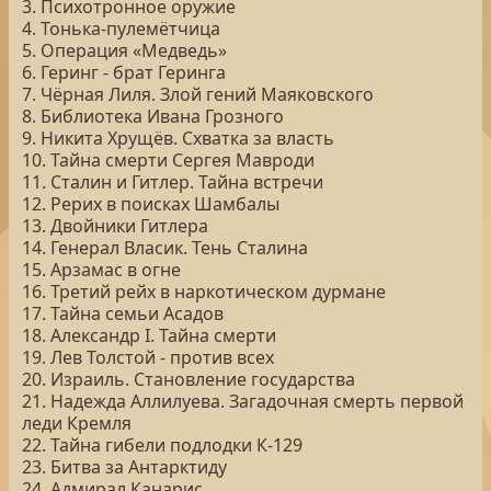
3. Психотронное оружие
4. Тонька-пулемётчица
5. Операция «Медведь»
6. Геринг - брат Геринга
7. Чёрная Лиля. Злой гений Маяковского
8. Библиотека Ивана Грозного
9. Никита Хрущёв. Схватка за власть
10. Тайна смерти Сергея Мавроди
11. Сталин и Гитлер. Тайна встречи
12. Рерих в поисках Шамбалы
13. Двойники Гитлера
14. Генерал Власик. Тень Сталина
15. Арзамас в огне
16. Третий рейх в наркотическом дурмане
17. Тайна семьи Асадов
18. Александр I. Тайна смерти
19. Лев Толстой - против всех
20. Израиль. Становление государства
21. Надежда Аллилуева. Загадочная смерть первой
леди Кремля
22. Тайна гибели подлодки К-129
23. Битва за Антарктиду
24. Адмирал Канарис