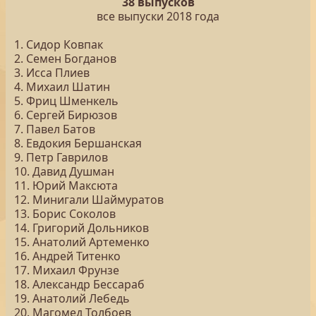
38 выпусков
все выпуски 2018 года
1. Сидор Ковпак
2. Семен Богданов
3. Исса Плиев
4. Михаил Шатин
5. Фриц Шменкель
6. Сергей Бирюзов
7. Павел Батов
8. Евдокия Бершанская
9. Петр Гаврилов
10. Давид Душман
11. Юрий Максюта
12. Минигали Шаймуратов
13. Борис Соколов
14. Григорий Дольников
15. Анатолий Артеменко
16. Андрей Титенко
17. Михаил Фрунзе
18. Александр Бессараб
19. Анатолий Лебедь
20. Магомед Толбоев