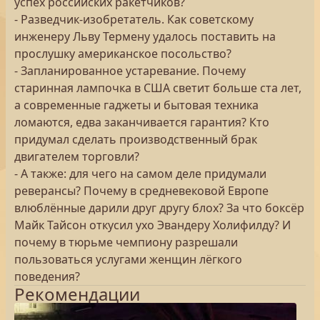
успех российских ракетчиков?
- Разведчик-изобретатель. Как советскому
инженеру Льву Термену удалось поставить на
прослушку американское посольство?
- Запланированное устаревание. Почему
старинная лампочка в США светит больше ста лет,
а современные гаджеты и бытовая техника
ломаются, едва заканчивается гарантия? Кто
придумал сделать производственный брак
двигателем торговли?
- А также: для чего на самом деле придумали
реверансы? Почему в средневековой Европе
влюблённые дарили друг другу блох? За что боксёр
Майк Тайсон откусил ухо Эвандеру Холифилду? И
почему в тюрьме чемпиону разрешали
пользоваться услугами женщин лёгкого
поведения?
Рекомендации