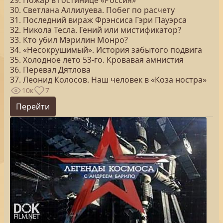
29. Пожар в гостинице «Россия»
30. Светлана Аллилуева. Побег по расчету
31. Последний вираж Фрэнсиса Гэри Пауэрса
32. Никола Тесла. Гений или мистификатор?
33. Кто убил Мэрилин Монро?
34. «Несокрушимый». История забытого подвига
35. Холодное лето 53-го. Кровавая амнистия
36. Перевал Дятлова
37. Леонид Колосов. Наш человек в «Коза ностра»
10к
7
Перейти