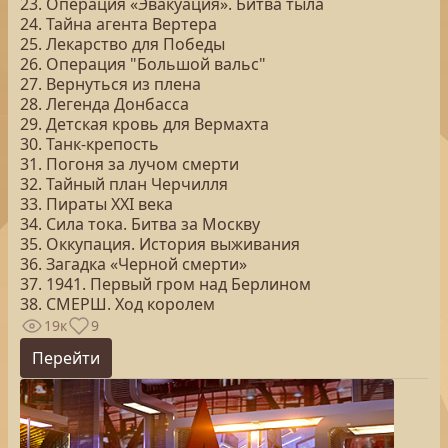
23. Операция «Эвакуация». Битва тыла
24. Тайна агента Вертера
25. Лекарство для Победы
26. Операция "Большой вальс"
27. Вернуться из плена
28. Легенда Донбасса
29. Детская кровь для Вермахта
30. Танк-крепость
31. Погоня за лучом смерти
32. Тайный план Черчилля
33. Пираты ХХI века
34. Сила тока. Битва за Москву
35. Оккупация. История выживания
36. Загадка «Черной смерти»
37. 1941. Первый гром над Берлином
38. СМЕРШ. Ход королем
19к
9
Перейти