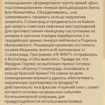
командование сформировало группу армий «Дон»
под командованием генерал-фельдмаршала Эриха
фон Манштейна. Объединившись, они
намеревались прорвать кольцо окружения,
захватить Сталинград и продвинуться на Кавказ
для захвата советских нефтяных месторождений.
Для противостояния немецкому наступлению из
резерва в срочном порядке перебросили 2-ю
гвардейскую армию генерал-лейтенанта Родиона
Малиновского. Решающее сражение состоялось
на реке Мышкова, всего в 45 километрах от
Сталинграда. Программа «НЕ ФАКТ!» отправилась
в Волгоград, чтобы выяснить: Правда ли, что
Фридрих Паулюс не выполнил приказ Гитлера
держать оборону Сталинграда, оказавшись в
кольце Красной Армии? На самом ли деле
командованию вермахта удалось обеспечивать
окруженную группировку по воздуху? И
действительно ли в фильме «Горячий снег», сюжет
которого основан на реальных событиях
Котельниковской операции, для
правдоподобности использовали боевые