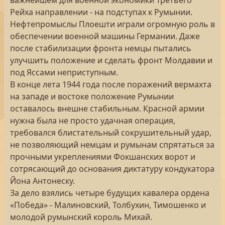
важнейшем для военной экономики Третьего
Рейха направлении - на подступах к Румынии.
Нефтепромыслы Плоешти играли огромную роль в
обеспечении военной машины Германии. Даже
после стабилизации фронта немцы пытались
улучшить положение и сделать фронт Молдавии и
под Яссами неприступным.
В конце лета 1944 года после поражений вермахта
на западе и востоке положение Румынии
оставалось внешне стабильным. Красной армии
нужна была не просто удачная операция,
требовался блистательный сокрушительный удар,
не позволяющий немцам и румынам спрятаться за
прочными укреплениями Фокшанских ворот и
сотрясающий до основания диктатуру кондукатора
Йона Антонеску.
За дело взялись четыре будущих кавалера ордена
«Победа» - Малиновский, Толбухин, Тимошенко и
молодой румынский король Михай.