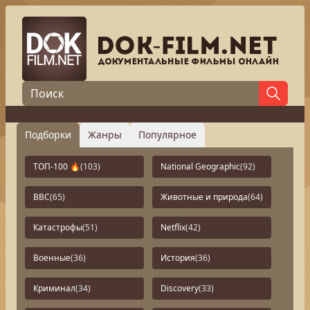
Подборки
Жанры
Популярное
ТОП-100 🔥
(103)
National Geographic
(92)
BBC
(65)
Животные и природа
(64)
Катастрофы
(51)
Netflix
(42)
Военные
(36)
История
(36)
Криминал
(34)
Discovery
(33)