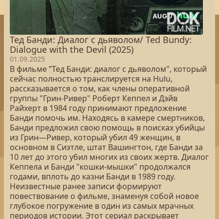
Тед Банди: Диалог с дьяволом/ Ted Bundy:
Dialogue with the Devil (2025)
01.09.2025
В фильме ”Тед Банди: диалог с дьяволом", который
сейчас полностью транслируется на Hulu,
рассказывается о том, как члены оперативной
группы "Грин-Ривер" Роберт Кеппел и Дэйв
Райхерт в 1984 году принимают предложение
Банди помочь им. Находясь в камере смертников,
Банди предложил свою помощь в поисках убийцы
из Грин—Ривер, который убил 49 женщин, в
основном в Сиэтле, штат Вашингтон, где Банди за
10 лет до этого убил многих из своих жертв. Диалог
Кеппела и Банди "кошки-мышки" продолжался
годами, вплоть до казни Банди в 1989 году.
Неизвестные ранее записи формируют
повествование о фильме, знаменуя собой новое
глубокое погружение в один из самых мрачных
периодов истории. Этот сериал раскрывает