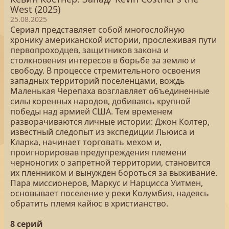
West (2025)
25.08.2025
Сериал представляет собой многослойную
хронику американской истории, прослеживая пути
первопроходцев, защитников закона и
столкновения интересов в борьбе за землю и
свободу. В процессе стремительного освоения
западных территорий поселенцами, вождь
Маленькая Черепаха возглавляет объединенные
силы коренных народов, добиваясь крупной
победы над армией США. Тем временем
разворачиваются личные истории: Джон Колтер,
известный следопыт из экспедиции Льюиса и
Кларка, начинает торговать мехом и,
проигнорировав предупреждения племени
черноногих о запретной территории, становится
их пленником и вынужден бороться за выживание.
Пара миссионеров, Маркус и Нарцисса Уитмен,
основывает поселение у реки Колумбия, надеясь
обратить племя кайюс в христианство.
8 серий