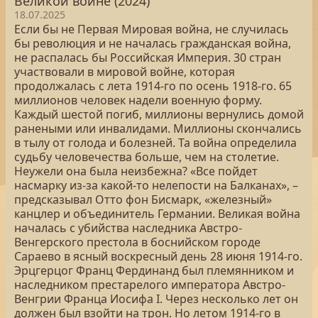
Великой войне (2024)
18.07.2025
Если бы не Первая Мировая война, не случилась
бы революция и не началась гражданская война,
не распалась бы Российская Империя. 30 стран
участвовали в мировой войне, которая
продолжалась с лета 1914-го по осень 1918-го. 65
миллионов человек надели военную форму.
Каждый шестой погиб, миллионы вернулись домой
ранеными или инвалидами. Миллионы скончались
в тылу от голода и болезней. Та война определила
судьбу человечества больше, чем на столетие.
Неужели она была неизбежна? «Все пойдет
насмарку из-за какой-то нелепости на Балканах», –
предсказывал Отто фон Бисмарк, «железный»
канцлер и объединитель Германии. Великая война
началась с убийства наследника Австро-
Венгерского престола в боснийском городе
Сараево в ясный воскресный день 28 июня 1914-го.
Эрцгерцог Франц Фердинанд был племянником и
наследником престарелого императора Австро-
Венгрии Франца Иосифа I. Через несколько лет он
должен был взойти на трон. Но летом 1914-го в