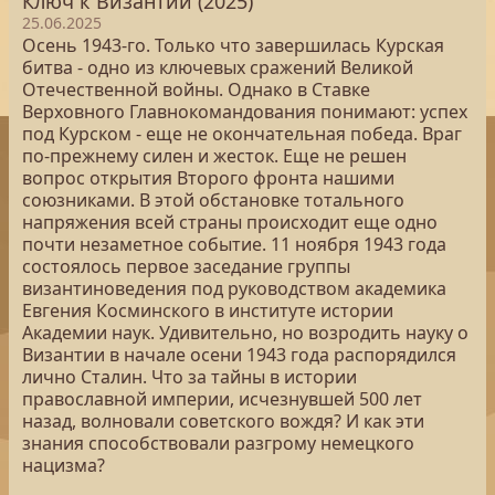
Ключ к Византии (2025)
25.06.2025
Осень 1943-го. Только что завершилась Курская
битва - одно из ключевых сражений Великой
Отечественной войны. Однако в Ставке
Верховного Главнокомандования понимают: успех
под Курском - еще не окончательная победа. Враг
по-прежнему силен и жесток. Еще не решен
вопрос открытия Второго фронта нашими
союзниками. В этой обстановке тотального
напряжения всей страны происходит еще одно
почти незаметное событие. 11 ноября 1943 года
состоялось первое заседание группы
византиноведения под руководством академика
Евгения Косминского в институте истории
Академии наук. Удивительно, но возродить науку о
Византии в начале осени 1943 года распорядился
лично Сталин. Что за тайны в истории
православной империи, исчезнувшей 500 лет
назад, волновали советского вождя? И как эти
знания способствовали разгрому немецкого
нацизма?