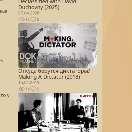
Declassified with David
Duchovny (2025)
ные
07.04.2026
1к
0
 к
Откуда берутся диктаторы/
Making A Dictator (2018)
15.01.2019
1к
0
то у