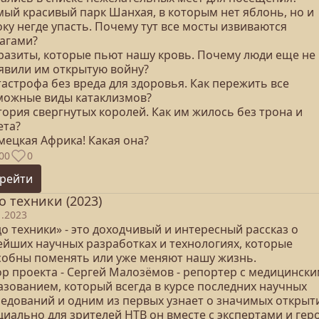
мый красивый парк Шанхая, в которым нет яблонь, но и
ку негде упасть. Почему тут все мосты извиваются
загами?
аразиты, которые пьют нашу кровь. Почему люди еще не
явили им открытую войну?
тастрофа без вреда для здоровья. Как пережить все
можные виды катаклизмов?
тория свергнутых королей. Как им жилось без трона и
ета?
мецкая Африка! Какая она?
00
0
рейти
о техники (2023)
1.2023
о техники» - это доходчивый и интересный рассказ о
ейших научных разработках и технологиях, которые
собны поменять или уже меняют нашу жизнь.
ор проекта - Сергей Малозёмов - репортер с медицинск
азованием, который всегда в курсе последних научных
ледований и одним из первых узнает о значимых открыт
циально для зрителей НТВ он вместе с экспертами и гер