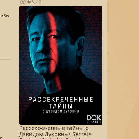
4к
0
шибке
Рассекреченные тайны с
Дэвидом Духовны/ Secrets
 в