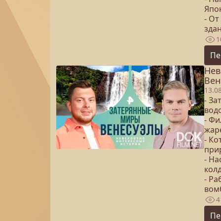
Япо
- О
здан
1
Пе
Нев
Вен
13.0
- За
вод
- Ф
жар
- Ко
при
- Н
кол
- Р
вом
4
Пе