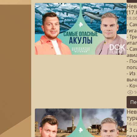
Нев
(17.
18.0
- С
гига
- Тр
ита
- Са
ави
- П
поп
- Из
выч
- Ко
1
Пе
Нев
тур
16.0
- 3 
ока