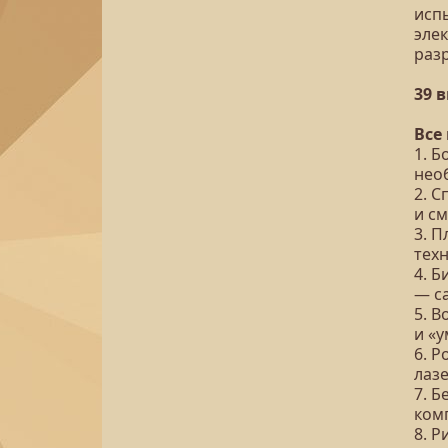
исп
эле
раз
39 
Все
1. 
нео
2. С
и см
3. 
тех
4. 
— с
5. 
и «
6. Р
лазе
7. Б
ком
8. 