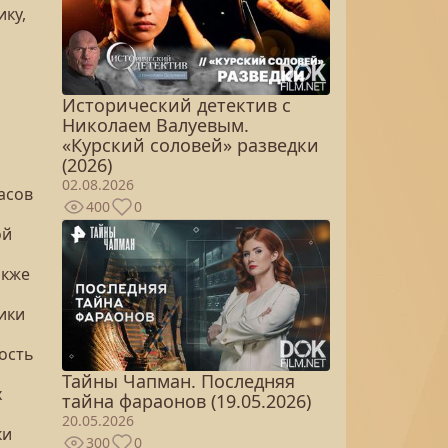
ку,
Исторический детектив с
Николаем Валуевым.
«Курский соловей» разведки
(2026)
02.08.2026
асов
400
0
ой
акже
ики
ность
Тайны Чапман. Последняя
х
тайна фараонов (19.05.2026)
20.05.2026
ки
300
0