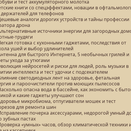
обуви и тест аккумуляторного молотка
Детские книги со спецэффектами, новации в офтальмолог
т держателей для телефонов
 Дешевые аналоги дорогих устройств и тайны профессии
ратора дрона
 Альтернативные источники энергии для загородных дом
отные-трудяги
Легкая готовка с кухонными гаджетами, последствия от
кола ушей и выбор удлинителей
Антенна для быстрого Интернета, 5 необычных грилей и
еты ухода за утюгами
Эволюция нейросетей и риски для людей, роль музыки в
итии интеллекта и тест удочки с подсекателем
 Влияние светодиодных лент на здоровье, фетальная
ургия и пароочистители против моющих пылесосов
Насколько опасна вода в бассейне, как экономить с быт
никой и какие гаджеты улучшают сон
 Здоровье микробиома, отпугиватели мошек и тест
орезов для ремонта шин
 Исправление почерка аксессуарами, недорогой умный д
о зубных пастах
 Проверка «умных» часов, обзор климатической техники 
а на кассетники