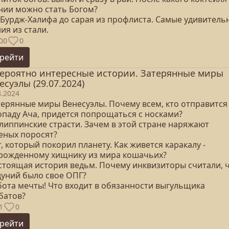
нии можно стать Богом?
т Бурдж-Халифа до сарая из профлиста. Самые удивитель
ия из стали.
00
0
рейти
ероятно интересные истории. Затерянные миры
есуэлы (29.07.2024)
8.2024
терянные миры Венесуэлы. Почему всем, кто отправится
опаду Ача, придется попрощаться с носками?
илиппинские страсти. Зачем в этой стране наряжают
еных поросят?
т, который покорил планету. Как живется каракалу -
рожденному хищнику из мира кошачьих?
астоящая история ведьм. Почему инквизиторы считали, ч
дуний было свое ОПГ?
абота мечты! Что входит в обязанности выгульщика
батов?
1
0
рейти