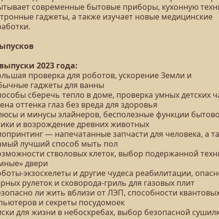
ытывает современные бытовые приборы, кухонную техни
ктронные гаджеты, а также изучает новые медицинские
работки.
выпусков
 выпуски 2023 года:
Большая проверка для роботов, ускорение Земли и
бычные гаджеты для ванны
пособы сберечь тепло в доме, проверка умных детских ч
ена оттенка глаз без вреда для здоровья
Плюсы и минусы элайнеров, бесполезные функции бытов
ники и возрождение древних животных
Биопринтинг — напечатанные запчасти для человека, а т
амый лучший способ мыть пол
Возможности стволовых клеток, выбор подержанной техн
умные» двери
оботы-экзоскелеты и другие чудеса реабилитации, опас
рных рулеток и сковорода-гриль для газовых плит
езопасно ли жить вблизи от ЛЭП, способности квантовы
пьютеров и секреты посудомоек
Риски для жизни в небоскребах, выбор безопасной сушил