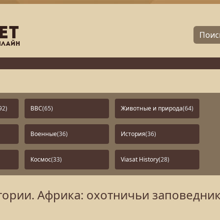
92)
BBC
(65)
Животные и природа
(64)
Военные
(36)
История
(36)
Космос
(33)
Viasat History
(28)
ории. Африка: охотничьи заповедни