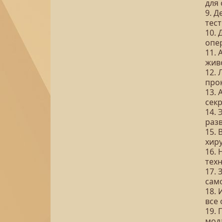
для 
9. 
тес
10.
опе
11.
жив
12. 
про
13. 
секр
14. 
разв
15.
хир
16. 
тех
17.
сам
18.
все 
19.
мод