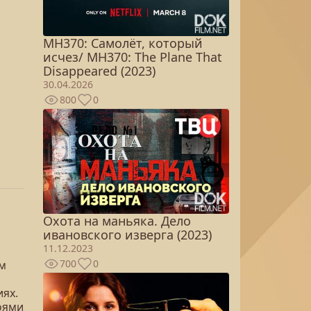
MH370: Самолёт, который
исчез/ MH370: The Plane That
Disappeared (2023)
30.04.2026
800
0
Охота на маньяка. Дело
ивановского изверга (2023)
11.12.2023
700
0
им
иях.
оями