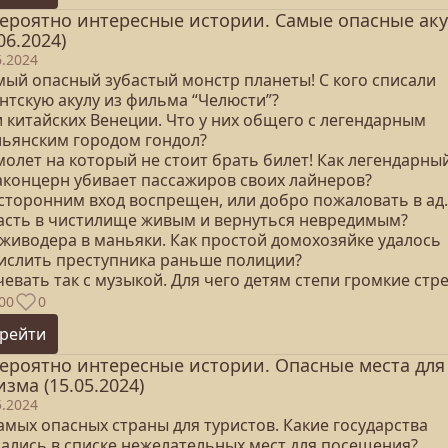
ероятно интересные истории. Самые опасные ак
06.2024)
6.2024
амый опасный зубастый монстр планеты! С кого списали
нтскую акулу из фильма “Челюсти”?
и китайских Венеции. Что у них общего с легендарным
льянским городом гондол?
молет на который не стоит брать билет! Как легендарны
аконцерн убивает пассажиров своих лайнеров?
осторонним вход воспрещен, или добро пожаловать в ад.
асть в чистилище живым и вернуться невредимым?
 живодера в маньяки. Как простой домохозяйке удалось
ислить преступника раньше полиции?
чевать так с музыкой. Для чего детям степи громкие стр
00
0
рейти
ероятно интересные истории. Опасные места для
изма (15.05.2024)
5.2024
самых опасных страны для туристов. Какие государства
зались в списке нежелательных мест для посещения?