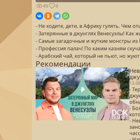
45
0
- Не ходите, дети, в Африку гулять. Чем
- Затерянные в джунглях Венесуэлы! Как ж
- Самые загадочные и жуткие монстры из
- Профессия палач! По каким казням ску
- Арабский чай, который не пьют, но жую
Рекомендации
Нев
джу
13.0
- Т
джу
обн
- Бо
кото
- Не
зано
час
- На