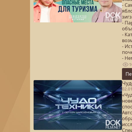
- Са
ябло
зиг
- П
объ
- Ка
воз
- Ис
поч
- Не
1
Пе
Чуд
02.0
«Чуд
нов
спо
Авт
обр
исс
Спе