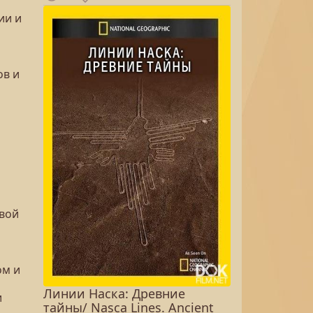
ии и
ов и
овой
ом и
Линии Наска: Древние
и
тайны/ Nasca Lines. Ancient