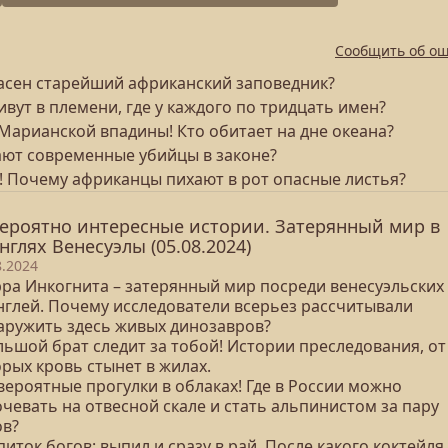
Сообщить об о
 опасен старейший африканский заповедник?
ивут в племени, где у каждого по тридцать имен?
 Марианской впадины! Кто обитает на дне океана?
чают современные убийцы в законе?
т! Почему африканцы пихают в рот опасные листья?
ероятно интересные истории. Затерянный мир в
нглях Венесуэлы (05.08.2024)
8.2024
ерра Инкогнита – затерянный мир посреди венесуэльских
нглей. Почему исследователи всерьез рассчитывали
аружить здесь живых динозавров?
льшой брат следит за тобой! Истории преследования, от
рых кровь стынет в жилах.
вероятные прогулки в облаках! Где в России можно
чевать на отвесной скале и стать альпинистом за пару
ов?
питок богов: выпил и сразу в рай. После какого коктейля