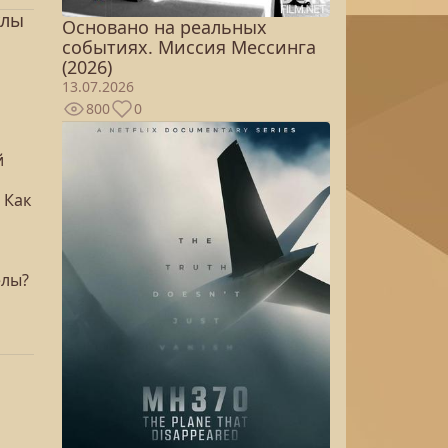
улы
Основано на реальных
событиях. Миссия Мессинга
(2026)
13.07.2026
800
0
й
 Как
елы?