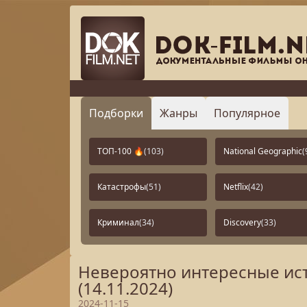
Подборки
Жанры
Популярное
ТОП-100 🔥
(103)
National Geographic
(
Катастрофы
(51)
Netflix
(42)
Криминал
(34)
Discovery
(33)
Невероятно интересные ист
(14.11.2024)
2024-11-15