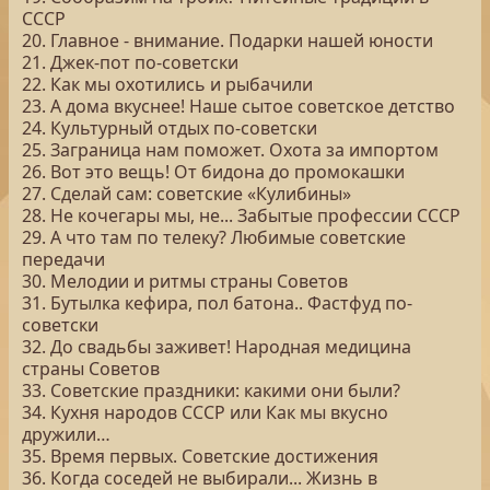
СССР
20. Главное - внимание. Подарки нашей юности
21. Джек-пот по-советски
22. Как мы охотились и рыбачили
23. А дома вкуснее! Наше сытое советское детство
24. Культурный отдых по-советски
25. Заграница нам поможет. Охота за импортом
26. Вот это вещь! От бидона до промокашки
27. Сделай сам: советские «Кулибины»
28. Не кочегары мы, не... Забытые профессии СССР
29. А что там по телеку? Любимые советские
передачи
30. Мелодии и ритмы страны Советов
31. Бутылка кефира, пол батона.. Фастфуд по-
советски
32. До свадьбы заживет! Народная медицина
страны Советов
33. Советские праздники: какими они были?
34. Кухня народов СССР или Как мы вкусно
дружили…
35. Время первых. Советские достижения
36. Когда соседей не выбирали... Жизнь в