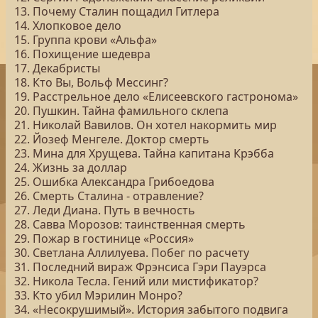
13. Почему Сталин пощадил Гитлера
14. Хлопковое дело
15. Группа крови «Альфа»
16. Похищение шедевра
17. Декабристы
18. Кто Вы, Вольф Мессинг?
19. Расстрельное дело «Елисеевского гастронома»
20. Пушкин. Тайна фамильного склепа
21. Николай Вавилов. Он хотел накормить мир
22. Йозеф Менгеле. Доктор смерть
23. Мина для Хрущева. Тайна капитана Крэбба
24. Жизнь за доллар
25. Ошибка Александра Грибоедова
26. Смерть Сталина - отравление?
27. Леди Диана. Путь в вечность
28. Савва Морозов: таинственная смерть
29. Пожар в гостинице «Россия»
30. Светлана Аллилуева. Побег по расчету
31. Последний вираж Фрэнсиса Гэри Пауэрса
32. Никола Тесла. Гений или мистификатор?
33. Кто убил Мэрилин Монро?
34. «Несокрушимый». История забытого подвига