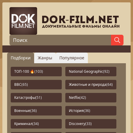
Подборки
Жанры
Популярное
ТОП-100 🔥
(103)
National Geographic
(92)
BBC
(65)
Животные и природа
(64)
Катастрофы
(51)
Netflix
(42)
Военные
(36)
История
(36)
Криминал
(34)
Discovery
(33)