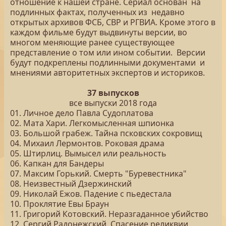
отношение к нашей стране. Сериал основан на
подлинных фактах, полученных из недавно
открытых архивов ФСБ, СВР и РГВИА. Кроме этого в
каждом фильме будут выдвинуты версии, во
многом меняющие ранее существующее
представление о том или ином событии. Версии
будут подкреплены подлинными документами и
мнениями авторитетных экспертов и историков.
37 выпусков
все выпуски 2018 года
01. Личное дело Павла Судоплатова
02. Мата Хари. Легкомысленная шпионка
03. Большой грабеж. Тайна псковских сокровищ
04. Михаил Лермонтов. Роковая драма
05. Штирлиц. Вымысел или реальность
06. Капкан для Бандеры
07. Максим Горький. Смерть "Буревестника"
08. Неизвестный Дзержинский
09. Николай Ежов. Падение с пьедестала
10. Проклятие Евы Браун
11. Григорий Котовский. Неразгаданное убийство
12. Сергий Радонежский. Спасение реликвии