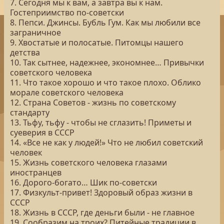
7. Сегодня мы к вам, а завтра вы к нам.
Гостеприимство по-советски
8. Пепси. Джинсы. Бубль Гум. Как мы любили все
заграничное
9. Хвостатые и полосатые. Питомцы нашего
детства
10. Так сытнее, надежнее, экономнее… Привычки
советского человека
11. Что такое хорошо и что такое плохо. Облико
морале советского человека
12. Страна Советов - жизнь по советскому
стандарту
13. Тьфу, тьфу - чтобы не сглазить! Приметы и
суеверия в СССР
14. «Все не как у людей!» Что не любил советский
человек
15. Жизнь советского человека глазами
иностранцев
16. Дорого-богато… Шик по-советски
17. Физкульт-привет! Здоровый образ жизни в
СССР
18. Жизнь в СССР, где деньги были - не главное
19. Сообразим на троих? Питейные традиции в