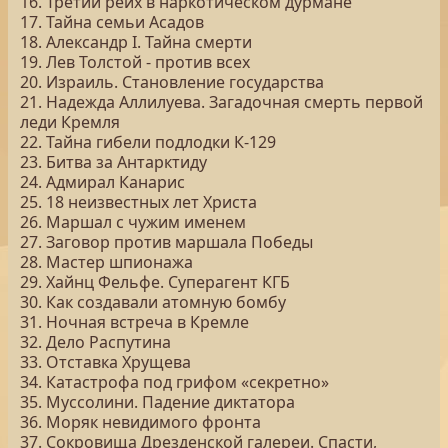
16. Третий рейх в наркотическом дурмане
17. Тайна семьи Асадов
18. Александр I. Тайна смерти
19. Лев Толстой - против всех
20. Израиль. Становление государства
21. Надежда Аллилуева. Загадочная смерть первой
леди Кремля
22. Тайна гибели подлодки К-129
23. Битва за Антарктиду
24. Адмирал Канарис
25. 18 неизвестных лет Христа
26. Маршал с чужим именем
27. Заговор против маршала Победы
28. Мастер шпионажа
29. Хайнц Фельфе. Суперагент КГБ
30. Как создавали атомную бомбу
31. Ночная встреча в Кремле
32. Дело Распутина
33. Отставка Хрущева
34. Катастрофа под грифом «секретно»
35. Муссолини. Падение диктатора
36. Моряк невидимого фронта
37. Сокровища Дрезденской галереи. Спасти,