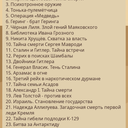
3. Психотронное оружие
4. Тонька-пулемётчица
5. Операция «Медведь»
6. Геринг - брат Геринга
7. Чёрная Лиля. Злой гений Маяковского
8. Библиотека Ивана Грозного
9. Никита Хрущёв. Схватка за власть
10. Тайна смерти Сергея Мавроди
11. Сталин и Гитлер. Тайна встречи
12. Рерих в поисках Шамбалы
13. Двойники Гитлера
14. Генерал Власик. Тень Сталина
15. Арзамас в огне
16. Третий рейх в наркотическом дурмане
17. Тайна семьи Асадов
18. Александр I. Тайна смерти
19. Лев Толстой - против всех
20. Израиль. Становление государства
21. Надежда Аллилуева. Загадочная смерть первой
леди Кремля
22. Тайна гибели подлодки К-129
23. Битва за Антарктиду