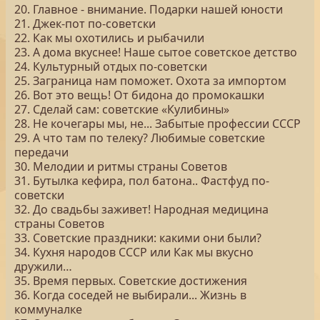
20. Главное - внимание. Подарки нашей юности
21. Джек-пот по-советски
22. Как мы охотились и рыбачили
23. А дома вкуснее! Наше сытое советское детство
24. Культурный отдых по-советски
25. Заграница нам поможет. Охота за импортом
26. Вот это вещь! От бидона до промокашки
27. Сделай сам: советские «Кулибины»
28. Не кочегары мы, не... Забытые профессии СССР
29. А что там по телеку? Любимые советские
передачи
30. Мелодии и ритмы страны Советов
31. Бутылка кефира, пол батона.. Фастфуд по-
советски
32. До свадьбы заживет! Народная медицина
страны Советов
33. Советские праздники: какими они были?
34. Кухня народов СССР или Как мы вкусно
дружили…
35. Время первых. Советские достижения
36. Когда соседей не выбирали... Жизнь в
коммуналке