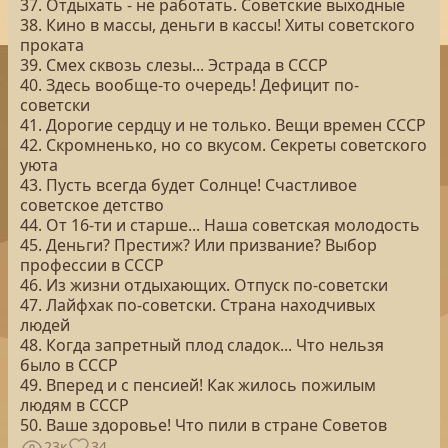
37. Отдыхать - не работать. Советские выходные
38. Кино в массы, деньги в кассы! Хиты советского
проката
39. Смех сквозь слезы... Эстрада в СССР
40. Здесь вообще-то очередь! Дефицит по-
советски
41. Дорогие сердцу и не только. Вещи времен СССР
42. Скромненько, но со вкусом. Секреты советского
уюта
43. Пусть всегда будет Солнце! Счастливое
советское детство
44. От 16-ти и старше... Наша советская молодость
45. Деньги? Престиж? Или призвание? Выбор
профессии в СССР
46. Из жизни отдыхающих. Отпуск по-советски
47. Лайфхак по-советски. Страна находчивых
людей
48. Когда запретный плод сладок... Что нельзя
было в СССР
49. Вперед и с пенсией! Как жилось пожилым
людям в СССР
50. Ваше здоровье! Что пили в стране Советов
23к
34