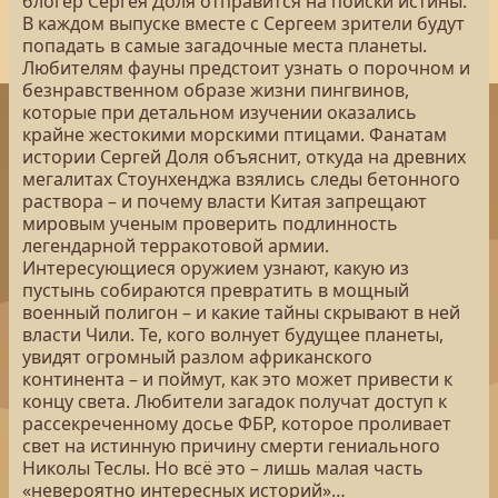
блогер Сергея Доля отправится на поиски истины.
В каждом выпуске вместе с Сергеем зрители будут
попадать в самые загадочные места планеты.
Любителям фауны предстоит узнать о порочном и
безнравственном образе жизни пингвинов,
которые при детальном изучении оказались
крайне жестокими морскими птицами. Фанатам
истории Сергей Доля объяснит, откуда на древних
мегалитах Стоунхенджа взялись следы бетонного
раствора – и почему власти Китая запрещают
мировым ученым проверить подлинность
легендарной терракотовой армии.
Интересующиеся оружием узнают, какую из
пустынь собираются превратить в мощный
военный полигон – и какие тайны скрывают в ней
власти Чили. Те, кого волнует будущее планеты,
увидят огромный разлом африканского
континента – и поймут, как это может привести к
концу света. Любители загадок получат доступ к
рассекреченному досье ФБР, которое проливает
свет на истинную причину смерти гениального
Николы Теслы. Но всё это – лишь малая часть
«невероятно интересных историй»…