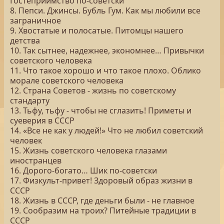
Гостеприимство по-советски
8. Пепси. Джинсы. Бубль Гум. Как мы любили все
заграничное
9. Хвостатые и полосатые. Питомцы нашего
детства
10. Так сытнее, надежнее, экономнее… Привычки
советского человека
11. Что такое хорошо и что такое плохо. Облико
морале советского человека
12. Страна Советов - жизнь по советскому
стандарту
13. Тьфу, тьфу - чтобы не сглазить! Приметы и
суеверия в СССР
14. «Все не как у людей!» Что не любил советский
человек
15. Жизнь советского человека глазами
иностранцев
16. Дорого-богато… Шик по-советски
17. Физкульт-привет! Здоровый образ жизни в
СССР
18. Жизнь в СССР, где деньги были - не главное
19. Сообразим на троих? Питейные традиции в
СССР