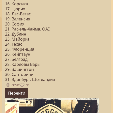
16. Корсика
17. Цюрих
18. Лас-Вегас
19. Валенсия
20. София
21. Рас-эль-Хайма. ОАЭ
22. Дублин
23. Майорка
24. Техас
25. Флоренция
26. Кейптаун
27. Белград
28. Карловы Вары
29. Вашингтон
30. Санторини
31. Эдинбург. Шотландия
269к
7к
Перейти