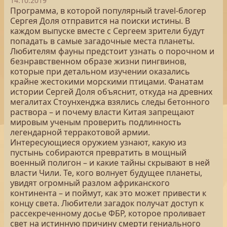
14.10.2019
Программа, в которой популярный travel-блогер
Сергея Доля отправится на поиски истины. В
каждом выпуске вместе с Сергеем зрители будут
попадать в самые загадочные места планеты.
Любителям фауны предстоит узнать о порочном и
безнравственном образе жизни пингвинов,
которые при детальном изучении оказались
крайне жестокими морскими птицами. Фанатам
истории Сергей Доля объяснит, откуда на древних
мегалитах Стоунхенджа взялись следы бетонного
раствора – и почему власти Китая запрещают
мировым ученым проверить подлинность
легендарной терракотовой армии.
Интересующиеся оружием узнают, какую из
пустынь собираются превратить в мощный
военный полигон – и какие тайны скрывают в ней
власти Чили. Те, кого волнует будущее планеты,
увидят огромный разлом африканского
континента – и поймут, как это может привести к
концу света. Любители загадок получат доступ к
рассекреченному досье ФБР, которое проливает
свет на истинную причину смерти гениального