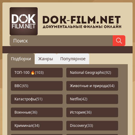
Подборки
Жанры
Популярное
ТОП-100 🔥
(103)
National Geographic
(92)
BBC
(65)
Животные и природа
(64)
Катастрофы
(51)
Netflix
(42)
Военные
(36)
История
(36)
Криминал
(34)
Discovery
(33)