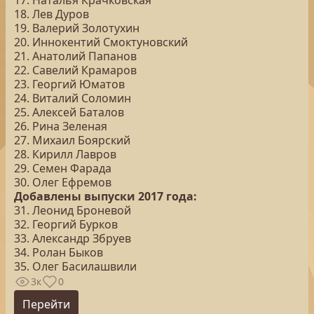
17. Наталья Крачковская
18. Лев Дуров
19. Валерий Золотухин
20. Иннокентий Смоктуновский
21. Анатолий Папанов
22. Савелий Крамаров
23. Георгий Юматов
24. Виталий Соломин
25. Алексей Баталов
26. Рина Зеленая
27. Михаил Боярский
28. Кирилл Лавров
29. Семен Фарада
30. Олег Ефремов
Добавлены выпуски 2017 года:
31. Леонид Броневой
32. Георгий Бурков
33. Александр Збруев
34. Ролан Быков
35. Олег Басилашвили
3к
0
Перейти