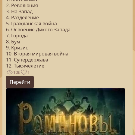
2. Революция
3. На Запад
4. Разделение
5. Гражданская война
6. Освоение Дикого Запада
7. Города
8. Бум
9. Кризис
10. Вторая мировая война
11. Супердержава
12. Тысячелетие
10к
1
Перейти