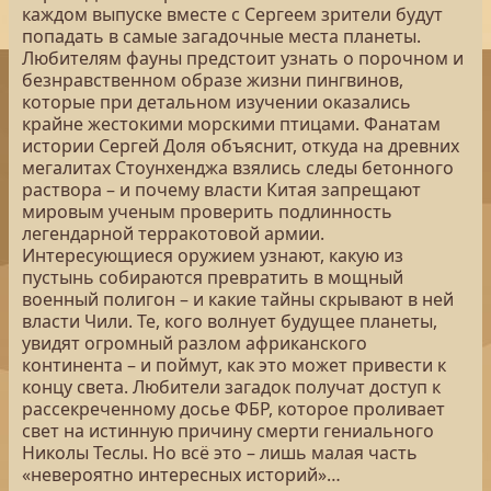
каждом выпуске вместе с Сергеем зрители будут
попадать в самые загадочные места планеты.
Любителям фауны предстоит узнать о порочном и
безнравственном образе жизни пингвинов,
которые при детальном изучении оказались
крайне жестокими морскими птицами. Фанатам
истории Сергей Доля объяснит, откуда на древних
мегалитах Стоунхенджа взялись следы бетонного
раствора – и почему власти Китая запрещают
мировым ученым проверить подлинность
легендарной терракотовой армии.
Интересующиеся оружием узнают, какую из
пустынь собираются превратить в мощный
военный полигон – и какие тайны скрывают в ней
власти Чили. Те, кого волнует будущее планеты,
увидят огромный разлом африканского
континента – и поймут, как это может привести к
концу света. Любители загадок получат доступ к
рассекреченному досье ФБР, которое проливает
свет на истинную причину смерти гениального
Николы Теслы. Но всё это – лишь малая часть
«невероятно интересных историй»…