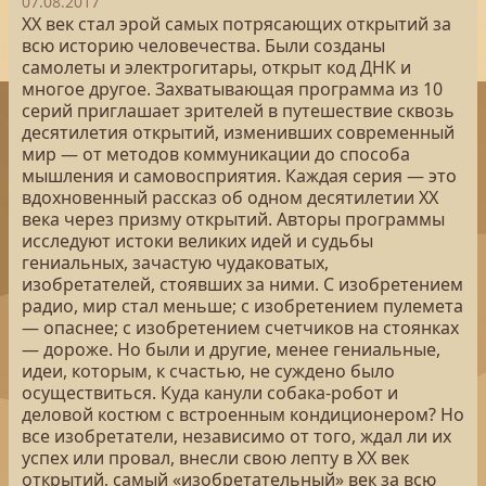
07.08.2017
ХХ век стал эрой самых потрясающих открытий за
всю историю человечества. Были созданы
самолеты и электрогитары, открыт код ДНК и
многое другое. Захватывающая программа из 10
серий приглашает зрителей в путешествие сквозь
десятилетия открытий, изменивших современный
мир — от методов коммуникации до способа
мышления и самовосприятия. Каждая серия — это
вдохновенный рассказ об одном десятилетии ХХ
века через призму открытий. Авторы программы
исследуют истоки великих идей и судьбы
гениальных, зачастую чудаковатых,
изобретателей, стоявших за ними. С изобретением
радио, мир стал меньше; с изобретением пулемета
— опаснее; с изобретением счетчиков на стоянках
— дороже. Но были и другие, менее гениальные,
идеи, которым, к счастью, не суждено было
осуществиться. Куда канули собака-робот и
деловой костюм с встроенным кондиционером? Но
все изобретатели, независимо от того, ждал ли их
успех или провал, внесли свою лепту в ХХ век
открытий, самый «изобретательный» век за всю