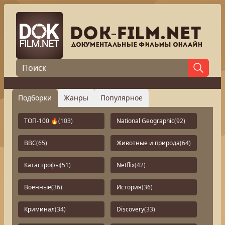
Подборки
Жанры
Популярное
ТОП-100 🔥
(103)
National Geographic
(92)
BBC
(65)
Животные и природа
(64)
Катастрофы
(51)
Netflix
(42)
Военные
(36)
История
(36)
Криминал
(34)
Discovery
(33)