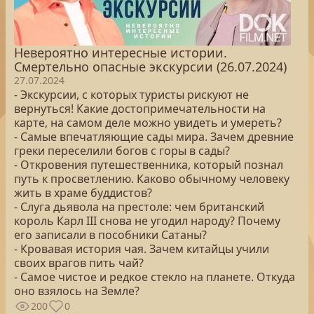
Невероятно интересные истории.
Смертельно опасные экскурсии (26.07.2024)
27.07.2024
- Экскурсии, с которых туристы рискуют не
вернуться! Какие достопримечательности на
карте, на самом деле можно увидеть и умереть?
- Самые впечатляющие сады мира. Зачем древние
греки переселили богов с горы в сады?
- Откровения путешественника, который познал
путь к просветлению. Каково обычному человеку
жить в храме буддистов?
- Слуга дьявола на престоле: чем британский
король Карл III снова не угодил народу? Почему
его записали в пособники Сатаны?
- Кровавая история чая. Зачем китайцы учили
своих врагов пить чай?
- Самое чистое и редкое стекло на планете. Откуда
оно взялось на Земле?
200
0