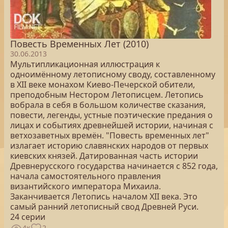
Повесть Временных Лет (2010)
30.06.2013
Мультипликационная иллюстрация к
одноимённому летописному своду, составленному
в XII веке монахом Киево-Печерской обители,
преподобным Нестором Летописцем. Летопись
вобрала в себя в большом количестве сказания,
повести, легенды, устные поэтические предания о
лицах и событиях древнейшей истории, начиная с
ветхозаветных времён. "Повесть временных лет"
излагает историю славянских народов от первых
киевских князей. Датированная часть истории
Древнерусского государства начинается с 852 года,
начала самостоятельного правления
византийского императора Михаила.
Заканчивается Летопись началом XII века. Это
самый ранний летописный свод Древней Руси.
24 серии
4к
2