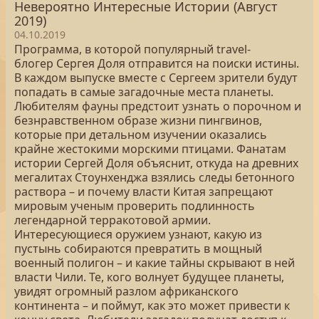
Невероятно Интересные Истории (Август
2019)
04.10.2019
Программа, в которой популярный travel-
блогер Сергея Доля отправится на поиски истины.
В каждом выпуске вместе с Сергеем зрители будут
попадать в самые загадочные места планеты.
Любителям фауны предстоит узнать о порочном и
безнравственном образе жизни пингвинов,
которые при детальном изучении оказались
крайне жестокими морскими птицами. Фанатам
истории Сергей Доля объяснит, откуда на древних
мегалитах Стоунхенджа взялись следы бетонного
раствора – и почему власти Китая запрещают
мировым ученым проверить подлинность
легендарной терракотовой армии.
Интересующиеся оружием узнают, какую из
пустынь собираются превратить в мощный
военный полигон – и какие тайны скрывают в ней
власти Чили. Те, кого волнует будущее планеты,
увидят огромный разлом африканского
континента – и поймут, как это может привести к