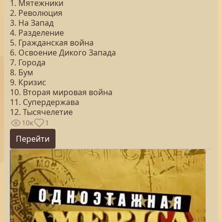
1. Мятежники
2. Революция
3. На Запад
4. Разделение
5. Гражданская война
6. Освоение Дикого Запада
7. Города
8. Бум
9. Кризис
10. Вторая мировая война
11. Супердержава
12. Тысячелетие
10к
1
Перейти