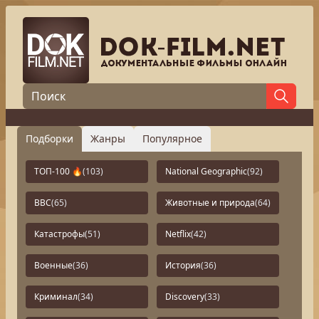
Подборки
Жанры
Популярное
ТОП-100 🔥
(103)
National Geographic
(92)
BBC
(65)
Животные и природа
(64)
Катастрофы
(51)
Netflix
(42)
Военные
(36)
История
(36)
Криминал
(34)
Discovery
(33)