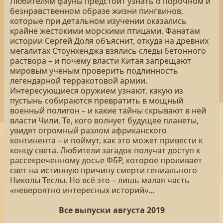
Любителям фауны предстоит узнать о порочном и
безнравственном образе жизни пингвинов,
которые при детальном изучении оказались
крайне жестокими морскими птицами. Фанатам
истории Сергей Доля объяснит, откуда на древних
мегалитах Стоунхенджа взялись следы бетонного
раствора – и почему власти Китая запрещают
мировым ученым проверить подлинность
легендарной терракотовой армии.
Интересующиеся оружием узнают, какую из
пустынь собираются превратить в мощный
военный полигон – и какие тайны скрывают в ней
власти Чили. Те, кого волнует будущее планеты,
увидят огромный разлом африканского
континента – и поймут, как это может привести к
концу света. Любители загадок получат доступ к
рассекреченному досье ФБР, которое проливает
свет на истинную причину смерти гениального
Николы Теслы. Но всё это – лишь малая часть
«невероятно интересных историй»…
Все выпуски августа 2019