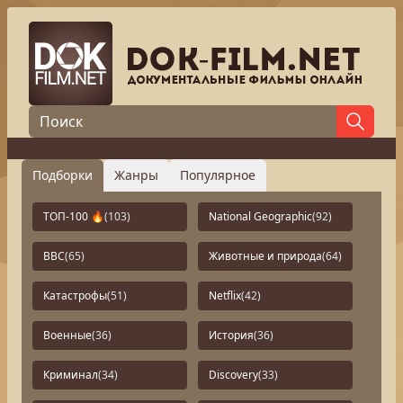
Подборки
Жанры
Популярное
ТОП-100 🔥
(103)
National Geographic
(92)
BBC
(65)
Животные и природа
(64)
Катастрофы
(51)
Netflix
(42)
Военные
(36)
История
(36)
Криминал
(34)
Discovery
(33)