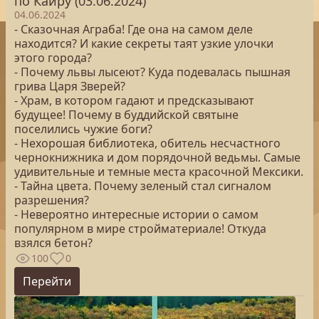
по Каиру (03.06.2024)
04.06.2024
- Сказочная Аграба! Где она на самом деле
находится? И какие секреты таят узкие улочки
этого города?
- Почему львы лысеют? Куда подевалась пышная
грива Царя Зверей?
- Храм, в котором гадают и предсказывают
будущее! Почему в буддийской святыне
поселились чужие боги?
- Нехорошая библиотека, обитель несчастного
чернокнижника и дом порядочной ведьмы. Самые
удивительные и темные места красочной Мексики.
- Тайна цвета. Почему зеленый стал сигналом
разрешения?
- Невероятно интересные истории о самом
популярном в мире стройматериале! Откуда
взялся бетон?
100
0
Перейти