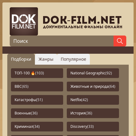
Подборки
Жанры
Популярное
ТОП-100 🔥
(103)
National Geographic
(92)
BBC
(65)
Животные и природа
(64)
Катастрофы
(51)
Netflix
(42)
Военные
(36)
История
(36)
Криминал
(34)
Discovery
(33)