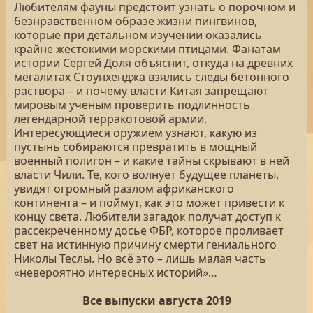
Любителям фауны предстоит узнать о порочном и
безнравственном образе жизни пингвинов,
которые при детальном изучении оказались
крайне жестокими морскими птицами. Фанатам
истории Сергей Доля объяснит, откуда на древних
мегалитах Стоунхенджа взялись следы бетонного
раствора – и почему власти Китая запрещают
мировым ученым проверить подлинность
легендарной терракотовой армии.
Интересующиеся оружием узнают, какую из
пустынь собираются превратить в мощный
военный полигон – и какие тайны скрывают в ней
власти Чили. Те, кого волнует будущее планеты,
увидят огромный разлом африканского
континента – и поймут, как это может привести к
концу света. Любители загадок получат доступ к
рассекреченному досье ФБР, которое проливает
свет на истинную причину смерти гениального
Николы Теслы. Но всё это – лишь малая часть
«невероятно интересных историй»…
Все выпуски августа 2019