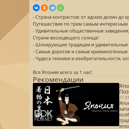
- Страна контрастов: от адских долин до 
Путешествие по трем самым интересным 
- Удивительные общественные заведения,
Стране восходящего солнца!
- Шокирующие традиции и удивительные
- Самые дорогие и самые криминогенные
- Чудеса техники и изобретательности, к
Вся Япония всего за 1 час!
Рекомендации
Япо
Поз
21.0
Япо
запа
осо
тра
япо