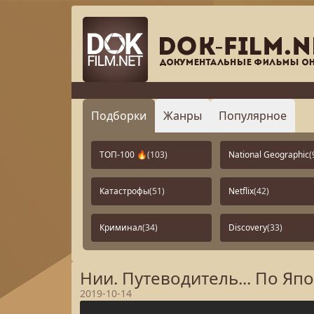
Подборки
Жанры
Популярное
ТОП-100 🔥
(103)
National Geographic
(
Катастрофы
(51)
Netflix
(42)
Криминал
(34)
Discovery
(33)
Нии. Путеводитель... По Япо
2019-10-14