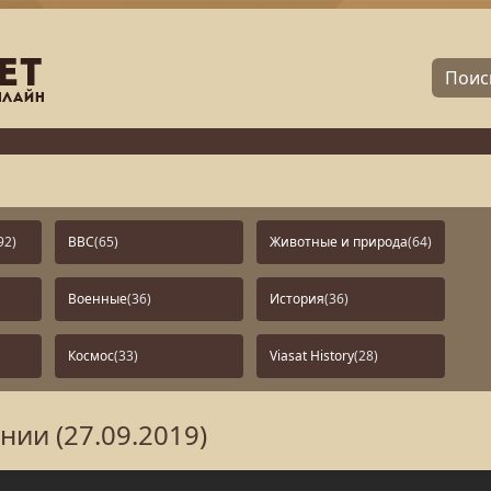
92)
BBC
(65)
Животные и природа
(64)
Военные
(36)
История
(36)
Космос
(33)
Viasat History
(28)
нии (27.09.2019)