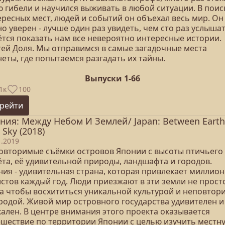
ю гибели и научился выживать в любой ситуации. В поис
ересных мест, людей и событий он объехал весь мир. Он
о уверен - лучше один раз увидеть, чем сто раз услышат
ётся показать нам все невероятно интересные истории.
гей Доля. Мы отправимся в самые загадочные места
еты, где попытаемся разгадать их тайны.
Выпуски 1-66
1к
100
рейти
ния: Между Небом И Землей/ Japan: Between Earth
 Sky (2018)
1.2019
овторимые съёмки островов Японии с высоты птичьего
ёта, её удивительной природы, ландшафта и городов.
ния - удивительная страна, которая привлекает миллио
истов каждый год. Люди приезжают в эти земли не прост
, а чтобы восхититься уникальной культурой и неповтор
родой. Живой мир островного государства удивителен и
кален. В центре внимания этого проекта оказывается
ешествие по территории Японии с целью изучить местн