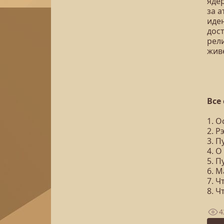
яде
за 
иде
дост
рел
жив
Все
1. 
2. Р
3. П
4. О
5. П
6. 
7. Ч
8. Ч
4