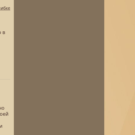
шибке
 в
но
воей
и