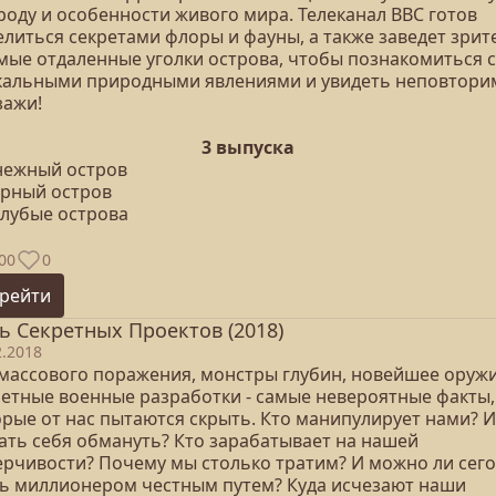
роду и особенности живого мира. Телеканал ВВС готов
елиться секретами флоры и фауны, а также заведет зрит
амые отдаленные уголки острова, чтобы познакомиться с
кальными природными явлениями и увидеть неповтор
зажи!
3 выпуска
Снежный остров
орный остров
олубые острова
00
0
рейти
ь Секретных Проектов (2018)
2.2018
 массового поражения, монстры глубин, новейшее оружи
ретные военные разработки - самые невероятные факты,
орые от нас пытаются скрыть. Кто манипулирует нами? И
дать себя обмануть? Кто зарабатывает на нашей
ерчивости? Почему мы столько тратим? И можно ли сег
ть миллионером честным путем? Куда исчезают наши