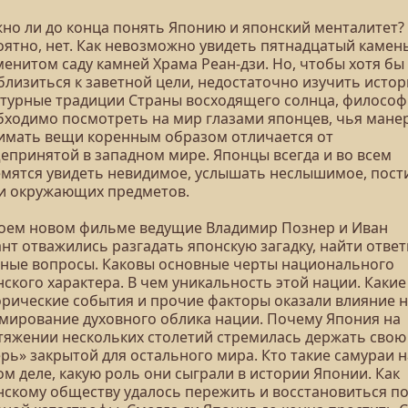
но ли до конца понять Японию и японский менталитет?
оятно, нет. Как невозможно увидеть пятнадцатый камень
менитом саду камней Храма Реан-дзи. Но, чтобы хотя бы
близиться к заветной цели, недостаточно изучить истор
ьтурные традиции Страны восходящего солнца, философ
бходимо посмотреть на мир глазами японцев, чья мане
имать вещи коренным образом отличается от
епринятой в западном мире. Японцы всегда и во всем
емятся увидеть невидимое, услышать неслышимое, пост
и окружающих предметов.
воем новом фильме ведущие Владимир Познер и Иван
нт отважились разгадать японскую загадку, найти ответ
вные вопросы. Каковы основные черты национального
ского характера. В чем уникальность этой нации. Какие
орические события и прочие факторы оказали влияние 
мирование духовного облика нации. Почему Япония на
тяжении нескольких столетий стремилась держать свою
рь» закрытой для остального мира. Кто такие самураи н
м деле, какую роль они сыграли в истории Японии. Как
нскому обществу удалось пережить и восстановиться п