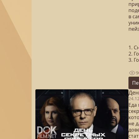
при
под
в с
уни
пей
1. 
2. Г
3. Г
9
Пе
Ден
24.1
Еда
сек
кот
не 
дов
ста