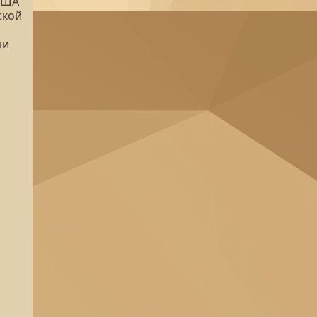
 США
ской
ни