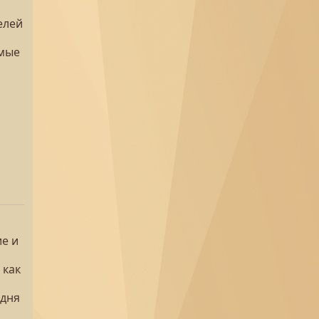
елей
имые
е и
 как
одня