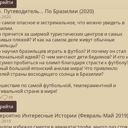
рейти
. Путеводитель... По Бразилии (2020)
5.2020
ё самое опасное и экстремальное, что можно увидеть в
зилии.
то прячется за ширмой туристических центров и самых
сивых пляжей? И как на самом деле живут обычные
зильцы?
о научил бразильцев играть в футбол? И почему он стал
иональной идеей? О чем мечтают дети бедняков? И кто 
сумел пробиться на олимп благодаря страсти к футболу
амый большой японский анклав мира! Что привлекло
елей страны восходящего солнца в Бразилии?
ешествие по самой футбольной, темпераментной и
тивальной стране в мире!
к
39
рейти
ероятно Интересные Истории (Февраль-Май 2019
2.2019
чудом избежал смерти в авиакатастрофе, много раз стоя