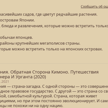
Сообщить об о
красивейших садов, где цветут редчайшие растения.
островам Японии.
 блюда и развлечения, которые можно встретить только
 обычаи японцев.
 районы крупнейших мегаполисов страны.
оторые можно встретить только на японских островах.
ния. Обратная Сторона Кимоно. Путешествия
нера И Урганта (2020)
1.2021
ния — страна-загадка. С одной стороны — это совершен
дное правовое государство. С другой — это страна со с
бой, самобытной культурой. Страна, которая живет
дициями, но при этом постоянно эволюционирует. И сам
нцы не похожи ни на одну нацию.