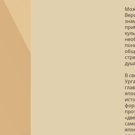
Мож
Вер
зна
при
кул
нео
пон
общ
стр
душ
В с
Урга
гла
япон
ист
фор
про
«две
само
япо