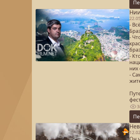
Пе
Нии
22.0
- Вс
Бра
- Ч
кра
бра
- Кт
нац
них 
- С
жит
Пут
фес
3
Пе
Нев
12.0
Он 