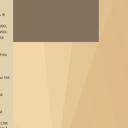
 в
ию,
ию,
ра
ичь
ы на
на
а
осле