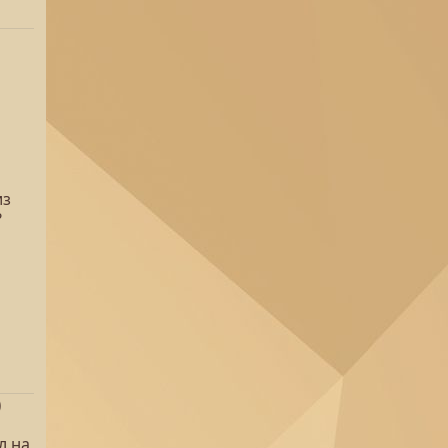
из
?
)
л на