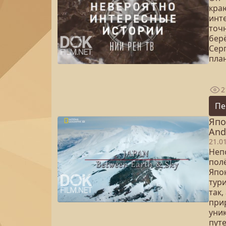
кра
инт
точн
бер
Сер
план
2
Пе
Япо
And
21.0
Неп
пол
Япо
тур
так
при
уни
пут