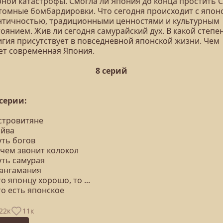
рной катастрофы. Смогла ли Япония до конца простить
атомные бомбардировки. Что сегодня происходит с япон
нтичностью, традиционными ценностями и культурным
оянием. Жив ли сегодня самурайский дух. В какой степе
игия присутствует в повседневной японской жизни. Чем
ет современная Япония.
8 серий
 серии:
Островитяне
эйва
уть богов
 чем звонит колокол
уть самурая
Мангамания
то японцу хорошо, то ...
то есть японское
22к
11к