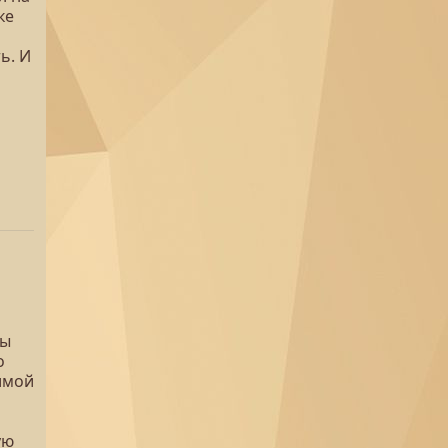
ке
ь. И
ны
о
имой
ую