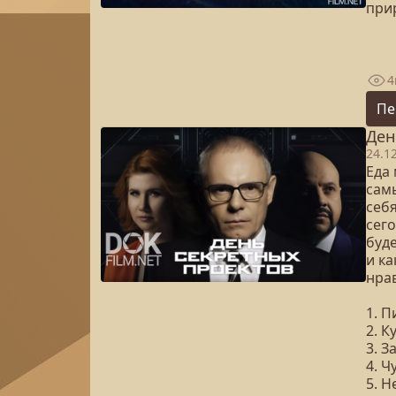
прир
4
Пе
Ден
24.1
Еда
сам
себ
сег
буде
и к
нрав
1. 
2. К
3. З
4. 
5. Н