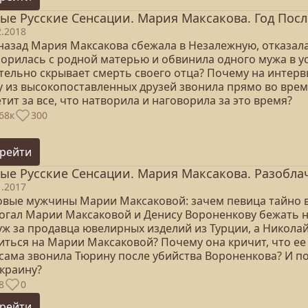
ые Русские Сенсации. Мария Максакова. Год После
2.2018
 назад Мария Максакова сбежала в Незалежную, отказала
сорилась с родной матерью и обвинила одного мужа в у
тельно скрывает смерть своего отца? Почему на интерв
у из высокопоставленных друзей звонила прямо во врем
тит за все, что натворила и наговорила за это время?
68к
300
рейти
ые Русские Сенсации. Мария Максакова. Разоблач
1.2017
овые мужчины Марии Максаковой: зачем певица тайно 
огал Марии Максаковой и Денису Вороненкову бежать н
уж за продавца ювелирных изделий из Турции, а Николай
иться на Марии Максаковой? Почему она кричит, что ее 
 сама звонила Тюрину после убийства Вороненкова? И по
Украину?
8
0
рейти