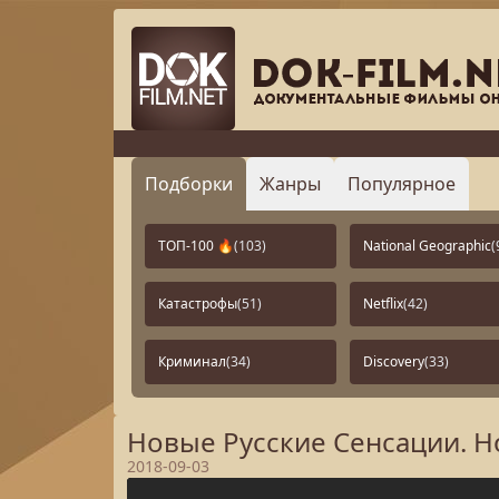
Подборки
Жанры
Популярное
ТОП-100 🔥
(103)
National Geographic
(
Катастрофы
(51)
Netflix
(42)
Криминал
(34)
Discovery
(33)
Новые Русские Сенсации. Н
2018-09-03