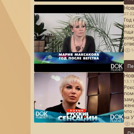
Нов
07.0
Год
рас
тща
ком
отве
1
Пе
Нов
13.1
Рок
пом
зам
жен
что
на 
4
Пе