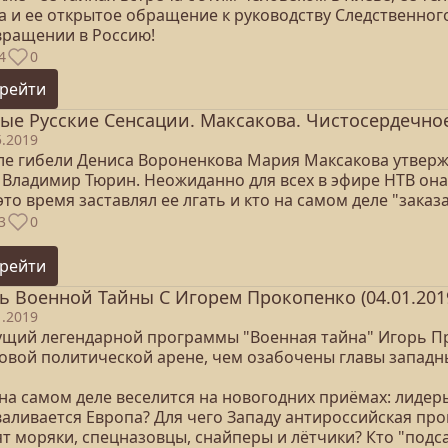
а и ее открытое обращение к руководству Следственного
вращении в Россию!
4
0
рейти
ые Русские Сенсации. Максакова. Чистосердечное
5.2019
ле гибели Дениса Вороненкова Мария Максакова утвержд
 Владимир Тюрин. Неожиданно для всех в эфире НТВ она 
это время заставлял ее лгать и кто на самом деле "зака
3
0
рейти
ь Военной Тайны С Игорем Прокопенко (04.01.201
1.2019
ущий легендарной программы "Военная тайна" Игорь Пр
овой политической арене, чем озабочены главы западны
 на самом деле веселится на новогодних приёмах: лидер
валивается Европа? Для чего Западу антироссийская пр
т моряки, спецназовцы, снайперы и лётчики? Кто "подса