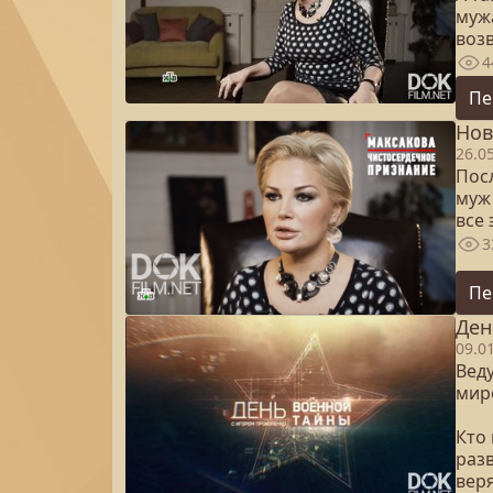
муж
воз
4
Пе
Нов
26.0
Пос
муж
все 
3
Пе
Ден
09.0
Вед
мир
Кто
раз
веря