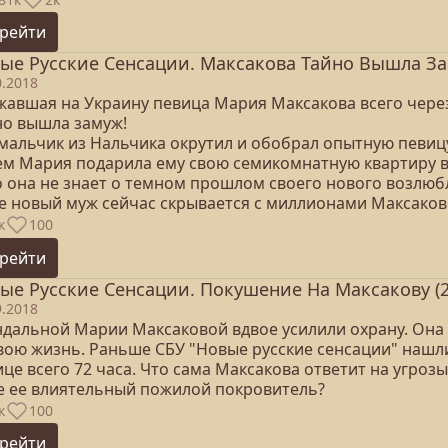
рейти
ые Русские Сенсации. Максакова Тайно Вышла За
0.2018
жавшая на Украину певица Мария Максакова всего через
но вышла замуж!
 мальчик из Нальчика окрутил и обобрал опытную певиц
ем Мария подарила ему свою семикомнатную квартиру в
о она не знает о темном прошлом своего нового возлюб
де новый муж сейчас скрывается с миллионами Максаков
к
100
рейти
ые Русские Сенсации. Покушение На Максакову (2
9.2018
ндальной Марии Максаковой вдвое усилили охрану. Она н
свою жизнь. Раньше СБУ "Новые русские сенсации" нашл
це всего 72 часа. Что сама Максакова ответит на угроз
е ее влиятельный пожилой покровитель?
к
100
рейти