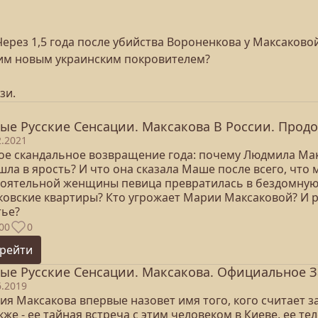
ерез 1,5 года после убийства Вороненкова у Максаковой
им новым украинским покровителем?
зи.
ые Русские Сенсации. Максакова В России. Продо
2.2021
ое скандальное возвращение года: почему Людмила Мак
шла в ярость? И что она сказала Маше после всего, что
тоятельной женщины певица превратилась в бездомную?
ковские квартиры? Кто угрожает Марии Максаковой? И р
тье?
00
0
рейти
ые Русские Сенсации. Максакова. Официальное За
6.2019
ия Максакова впервые назовет имя того, кого считает 
кже - ее тайная встреча с этим человеком в Киеве, ее 