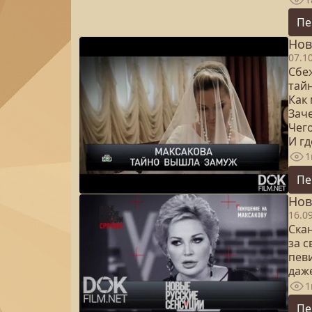
Пе
Нов
07.1
Сбе
тай
Как
Зач
Чег
И г
1
Пе
Нов
16.0
Ска
за 
певи
даж
1
Пе