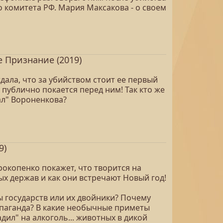
 комитета РФ. Мария Максакова - о своем
 Признание (2019)
ала, что за убийством стоит ее первый
публично покается перед ним! Так кто же
зал" Вороненкова?
9)
окопенко покажет, что творится на
х держав и как они встречают Новый год!
ы государств или их двойники? Почему
опаганда? В какие необычные приметы
дил" на алкоголь... животных в дикой