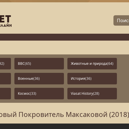
92)
BBC
(65)
Животные и природа
(64)
Военные
(36)
История
(36)
Космос
(33)
Viasat History
(28)
овый Покровитель Максаковой (2018