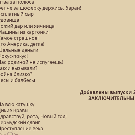
итва за полюса
репче за шоферку держись, баран!
Бесплатный сыр
Чудовища
 Божий дар или яичница
 Машины из картонки
 Самое страшное!
Это Америка, детка!
 Шальные деньги
Фокус-покус!
Нас родиной не испугаешь!
Такси вызывали?
Война близко?
Бесы и балбесы
Добавлены выпуски 2
ЗАКЛЮЧИТЕЛЬНЫ
На всю катушку
 Дикие нравы
Здравствуй, рота, Новый год!
Бермудский сдвиг
Преступление века
81к
2к