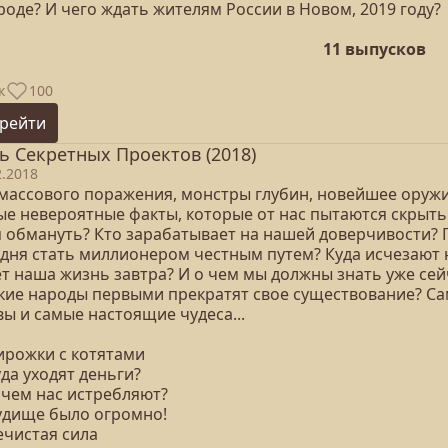
оде? И чего ждать жителям России в Новом, 2019 году?
11 выпусков
к
100
рейти
ь Секретных Проектов (2018)
2.2018
 массового поражения, монстры глубин, новейшее оружи
ые невероятные факты, которые от нас пытаются скрыть.
я обмануть? Кто зарабатывает на нашей доверчивости? 
одня стать миллионером честным путем? Куда исчезают н
т наша жизнь завтра? И о чем мы должны знать уже сей
акие народы первыми прекратят свое существование? Са
ы и самые настоящие чудеса...
Пирожки с котятами
уда уходят деньги?
ачем нас истребляют?
Чудище было огромно!
ечистая сила