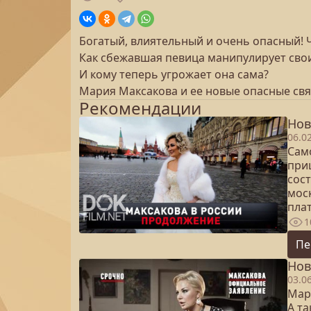
Богатый, влиятельный и очень опасный! Ч
Как сбежавшая певица манипулирует сво
И кому теперь угрожает она сама?
Мария Максакова и ее новые опасные свя
Рекомендации
Нов
06.0
Сам
при
сос
мос
пла
1
Пе
Нов
03.0
Мар
А та