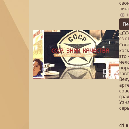
свои
лич
1
Пе
«СС
03.0
Сове
косм
это
чело
пора
зав
Вед
арте
сов
гра
Узна
сер
41 