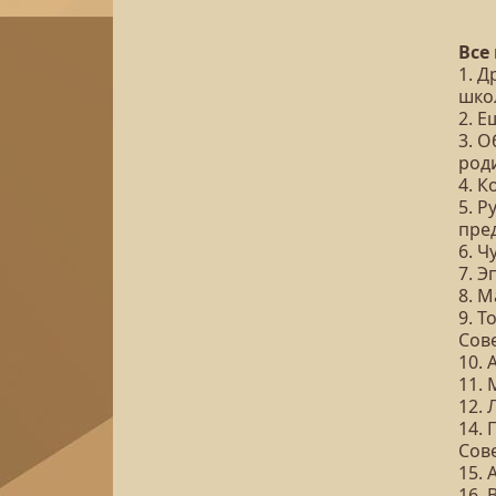
Все
1. Д
шко
2. Е
3. 
род
4. К
5. Р
пре
6. 
7. 
8. 
9. 
Сов
10. 
11. 
12.
14.
Сов
15.
16. 