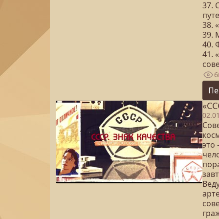
37.
пут
38. 
39. 
40. 
41. 
сов
6
Пе
«СС
02.0
Сове
косм
это
чело
пора
зав
Вед
арте
сов
гра