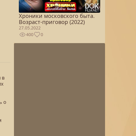
Хроники московского быта.
Возраст-приговор (2022)
27.05.2022
400
0
 в
их
ь о
м