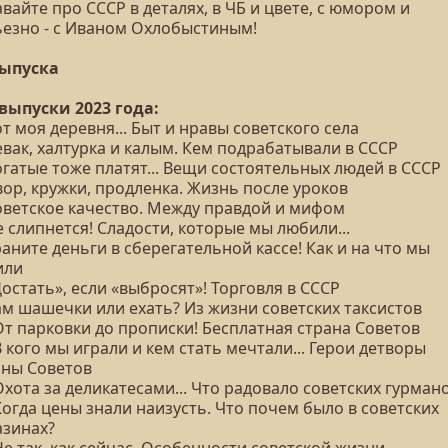
вайте про СССР в деталях, в ЧБ и цвете, с юмором и
ьезно - с Иваном Охлобыстиным!
выпуска
 выпуски 2023 года:
от моя деревня... Быт и нравы советского села
евак, халтурка и калым. Кем подрабатывали в СССР
огатые тоже платят... Вещи состоятельных людей в СССР
вор, кружки, продленка. Жизнь после уроков
Советское качество. Между правдой и мифом
е слипнется! Сладости, которые мы любили...
раните деньги в сберегательной кассе! Как и на что мы
или
Достать», если «выбросят»! Торговля в СССР
ам шашечки или ехать? Из жизни советских таксистов
От парковки до прописки! Бесплатная страна Советов
В кого мы играли и кем стать мечтали... Герои детворы
аны Советов
Охота за деликатесами... Что радовало советских гурман
Когда цены знали наизусть. Что почем было в советских
азинах?