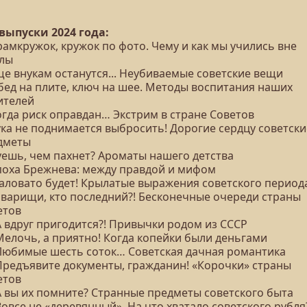
 выпуски 2024 года:
рамкружок, кружок по фото. Чему и как мы учились вне
лы
ще внукам останутся... Неубиваемые советские вещи
Обед на плите, ключ на шее. Методы воспитания наших
ителей
огда риск оправдан… Экстрим в стране Советов
ука не поднимается выбросить! Дорогие сердцу советски
дметы
Чуешь, чем пахнет? Ароматы нашего детства
Эпоха Брежнева: между правдой и мифом
Маловато будет! Крылатые выражения советского период
Товарищи, кто последний?! Бесконечные очереди страны
етов
А вдруг пригодится?! Привычки родом из СССР
Мелочь, а приятно! Когда копейки были деньгами
 Любимые шесть соток… Советская дачная романтика
 Предъявите документы, гражданин! «Корочки» страны
етов
 А вы их помните? Странные предметы советского быта
Вовсе не «деревянный». На что хватало советского рубля