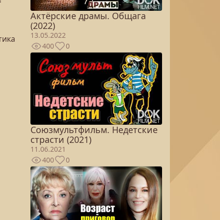
Актёрские драмы. Общага
(2022)
13.05.2022
тика
400
0
Союзмультфильм. Недетские
страсти (2021)
11.06.2021
400
0