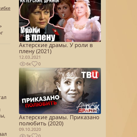
шибке
ь
ог
Актерские драмы. У роли в
плену (2021)
ф
12.03.2021
6к
0
тал
м
ы,
Актерские драмы. Приказано
полюбить (2020)
09.10.2020
вал
3к
0