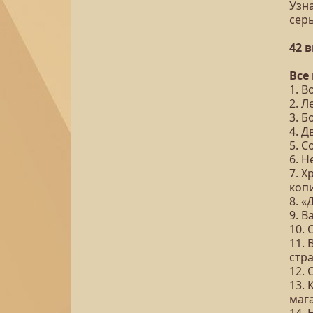
Узна
сер
42 
Все
1. В
2. Л
3. Б
4. Д
5. 
6. Н
7. Х
коп
8. «
9. В
10. 
11. 
стр
12. 
13. 
маг