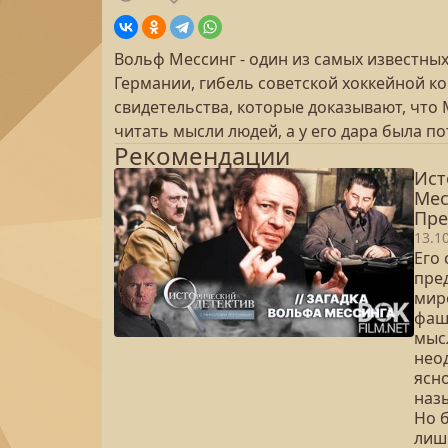
Вольф Мессинг - один из самых известных
Германии, гибель советской хоккейной к
свидетельства, которые доказывают, что
читать мысли людей, а у его дара была п
Рекомендации
Ист
Мес
Пре
13.1
Его
пре
мир
фаш
мыс
нео
ясн
назы
Но б
лиш