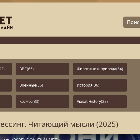
92)
BBC
(65)
Животные и природа
(64)
Военные
(36)
История
(36)
Космос
(33)
Viasat History
(28)
ессинг. Читающий мысли (2025)