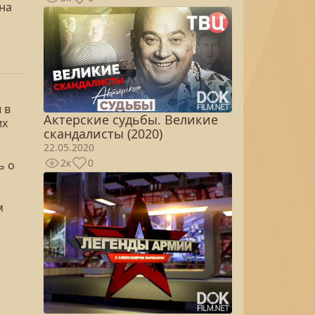
 на
 в
Актерские судьбы. Великие
их
скандалисты (2020)
22.05.2020
2к
0
ь о
м