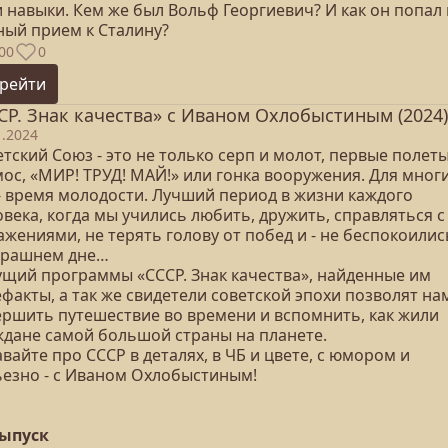
 навыки. Кем же был Вольф Георгиевич? И как он попал
ный прием к Сталину?
00
0
рейти
СР. Знак качества» с Иваном Охлобыстиным (2024)
1.2024
тский Союз - это не только серп и молот, первые полеты
ос, «МИР! ТРУД! МАЙ!» или гонка вооружения. Для мног
 - время молодости. Лучший период в жизни каждого
века, когда мы учились любить, дружить, справляться с
жениями, не терять голову от побед и - не беспокоилис
трашнем дне…
ущий программы «СССР. Знак качества», найденные им
факты, а так же свидетели советской эпохи позволят на
ершить путешествие во времени и вспомнить, как жили
ждане самой большой страны на планете.
вайте про СССР в деталях, в ЧБ и цвете, с юмором и
ьезно - с Иваном Охлобыстиным!
выпуск