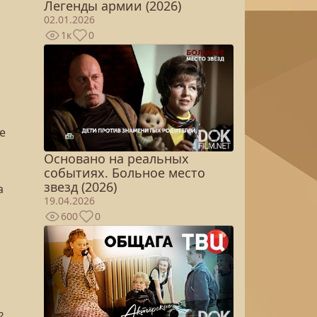
Легенды армии (2026)
02.01.2026
1к
0
е
Основано на реальных
событиях. Больное место
звезд (2026)
а
19.04.2026
600
0
?