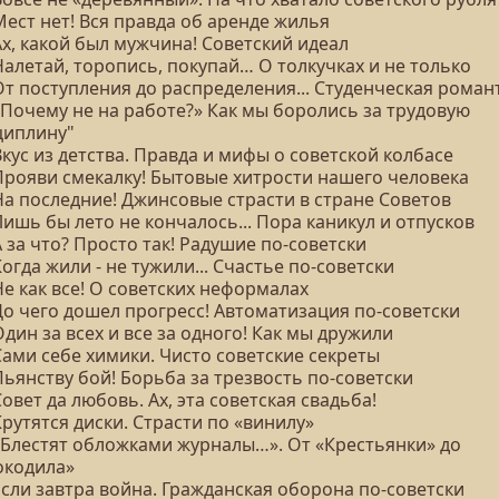
Мест нет! Вся правда об аренде жилья
Ах, какой был мужчина! Советский идеал
Налетай, торопись, покупай… О толкучках и не только
От поступления до распределения... Студенческая роман
«Почему не на работе?» Как мы боролись за трудовую
циплину"
Вкус из детства. Правда и мифы о советской колбасе
 Прояви смекалку! Бытовые хитрости нашего человека
На последние! Джинсовые страсти в стране Советов
Лишь бы лето не кончалось... Пора каникул и отпусков
А за что? Просто так! Радушие по-советски
Когда жили - не тужили... Счастье по-советски
Не как все! О советских неформалах
До чего дошел прогресс! Автоматизация по-советски
Один за всех и все за одного! Как мы дружили
Сами себе химики. Чисто советские секреты
Пьянству бой! Борьба за трезвость по-советски
Совет да любовь. Ах, эта советская свадьба!
Крутятся диски. Страсти по «винилу»
 «Блестят обложками журналы…». От «Крестьянки» до
окодила»
Если завтра война. Гражданская оборона по-советски