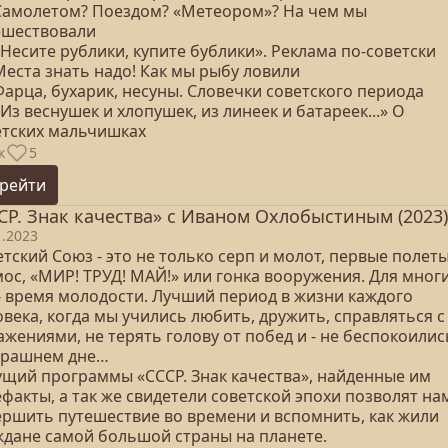
 Самолетом? Поездом? «Метеором»? На чем мы
ешествовали
«Несите рублики, купите бублики». Реклама по-советски
Места знать надо! Как мы рыбу ловили
Фарца, бухарик, несуны. Словечки советского периода
«Из веснушек и хлопушек, из линеек и батареек...» О
етских мальчишках
к
5
рейти
СР. Знак качества» с Иваном Охлобыстиным (2023)
1.2023
тский Союз - это не только серп и молот, первые полеты
ос, «МИР! ТРУД! МАЙ!» или гонка вооружения. Для мног
 - время молодости. Лучший период в жизни каждого
века, когда мы учились любить, дружить, справляться с
жениями, не терять голову от побед и - не беспокоилис
трашнем дне…
ущий программы «СССР. Знак качества», найденные им
факты, а так же свидетели советской эпохи позволят на
ершить путешествие во времени и вспомнить, как жили
ждане самой большой страны на планете.