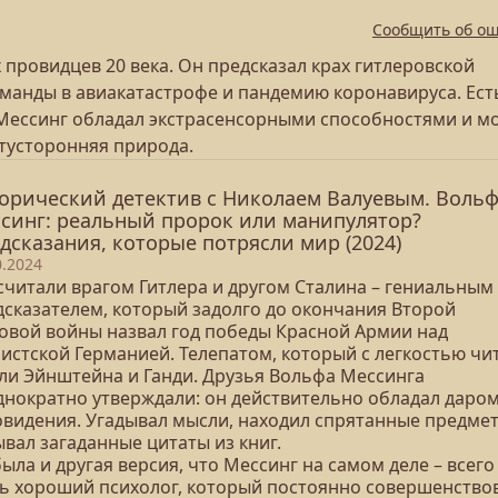
Сообщить об о
 провидцев 20 века. Он предсказал крах гитлеровской
оманды в авиакатастрофе и пандемию коронавируса. Ест
 Мессинг обладал экстрасенсорными способностями и м
отусторонняя природа.
орический детектив с Николаем Валуевым. Воль
синг: реальный пророк или манипулятор?
дсказания, которые потрясли мир (2024)
0.2024
 считали врагом Гитлера и другом Сталина – гениальным
дсказателем, который задолго до окончания Второй
овой войны назвал год победы Красной Армии над
истской Германией. Телепатом, который с легкостью чи
ли Эйнштейна и Ганди. Друзья Вольфа Мессинга
днократно утверждали: он действительно обладал даро
овидения. Угадывал мысли, находил спрятанные предмет
вал загаданные цитаты из книг.
ыла и другая версия, что Мессинг на самом деле – всего
ь хороший психолог, который постоянно совершенство