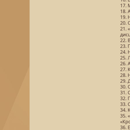
17. 
18. 
19. 
20. 
21. 
дис
22. 
23.
24. 
25. 
26. 
27. 
28. 
29. 
30. 
31. 
32. 
33. 
34. 
35.
«Кр
36. 