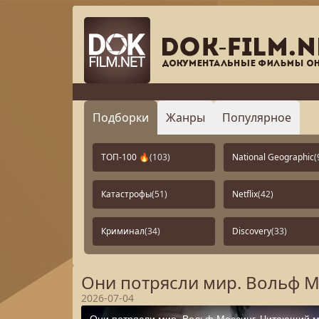
Подборки
Жанры
Популярное
ТОП-100 🔥
(103)
National Geographic
(
Катастрофы
(51)
Netflix
(42)
Криминал
(34)
Discovery
(33)
Они потрясли мир. Вольф М
2026-07-04