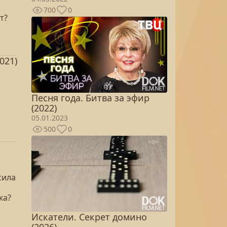
700
0
т?
021)
Песня года. Битва за эфир
(2022)
05.01.2023
500
0
сила
ка?
Искатели. Секрет домино