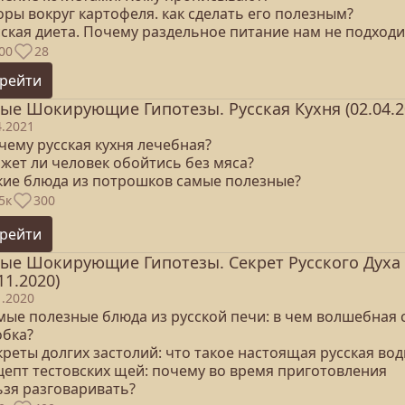
оры вокруг картофеля. как сделать его полезным?
сская диета. Почему раздельное питание нам не подходи
00
28
рейти
ые Шокирующие Гипотезы. Русская Кухня (02.04.2
4.2021
чему русская кухня лечебная?
ожет ли человек обойтись без мяса?
акие блюда из потрошков самые полезные?
5к
300
рейти
ые Шокирующие Гипотезы. Секрет Русского Духа
11.2020)
1.2020
амые полезные блюда из русской печи: в чем волшебная 
обка?
креты долгих застолий: что такое настоящая русская вод
ецепт тестовских щей: почему во время приготовления
ьзя разговаривать?