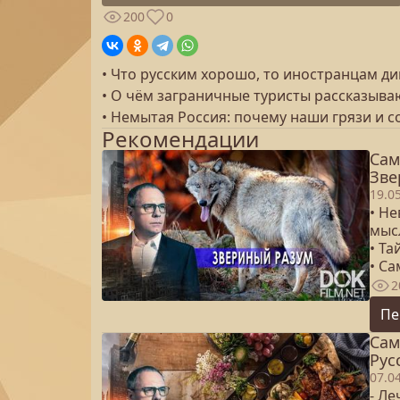
200
0
• Что русским хорошо, то иностранцам дик
• О чём заграничные туристы рассказыва
• Немытая Россия: почему наши грязи и 
Рекомендации
Сам
Зве
19.0
• Н
мыс
• Та
• С
2
Пе
Сам
Рус
07.0
- Л