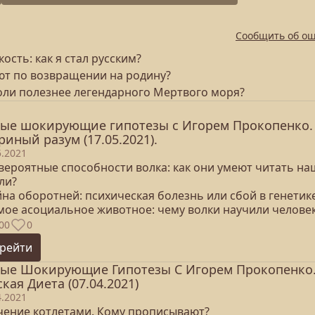
Сообщить об о
ость: как я стал русским?
ют по возвращении на родину?
соли полезнее легендарного Мертвого моря?
ые шокирующие гипотезы с Игорем Прокопенко.
риный разум (17.05.2021).
5.2021
евероятные способности волка: как они умеют читать на
ли?
йна оборотней: психическая болезнь или сбой в генетик
амое асоциальное животное: чему волки научили челове
00
0
рейти
ые Шокирующие Гипотезы С Игорем Прокопенко
ская Диета (07.04.2021)
4.2021
ечение котлетами. Кому прописывают?