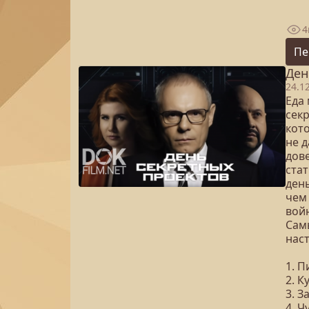
4
Пе
Ден
24.1
Еда
сек
кот
не 
дов
ста
день
чем
вой
Сам
наст
1. 
2. К
3. З
4. 