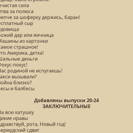
ечистая сила
итва за полюса
репче за шоферку держись, баран!
Бесплатный сыр
Чудовища
 Божий дар или яичница
 Машины из картонки
 Самое страшное!
Это Америка, детка!
 Шальные деньги
Фокус-покус!
Нас родиной не испугаешь!
Такси вызывали?
Война близко?
Бесы и балбесы
Добавлены выпуски 20-24
ЗАКЛЮЧИТЕЛЬНЫЕ
На всю катушку
 Дикие нравы
Здравствуй, рота, Новый год!
Бермудский сдвиг