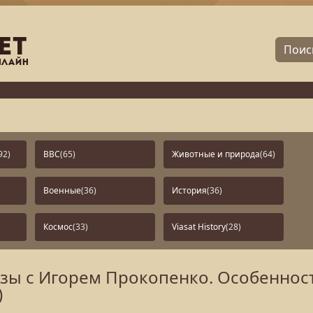
92)
BBC
(65)
Животные и природа
(64)
Военные
(36)
История
(36)
Космос
(33)
Viasat History
(28)
ы с Игорем Прокопенко. Особеннос
)