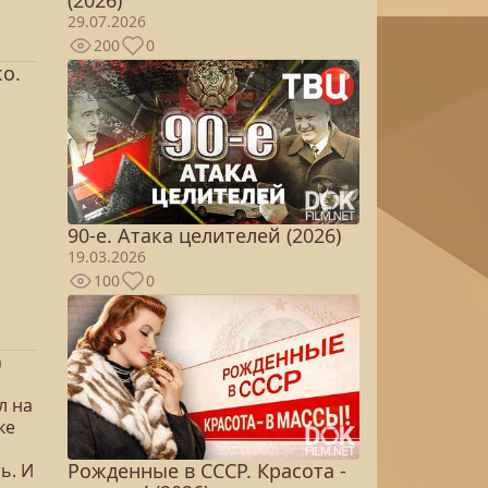
(2026)
29.07.2026
200
0
о.
90-е. Атака целителей (2026)
19.03.2026
100
0
)
л на
ке
Рожденные в СССР. Красота -
ь. И