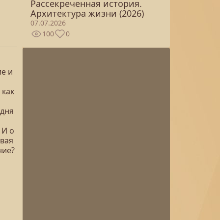
Рассекреченная история.
Архитектура жизни (2026)
07.07.2026
100
0
е и
 как
одня
 И о
овая
ние?