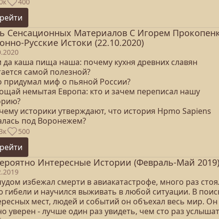
0к
400
рейти
ь Сенсационных Материалов С Игорем Прокопенк
онно-Русские Истоки (22.10.2020)
0.2020
и да каша пища наша: почему кухня древних славян
тается самой полезной?
то придумал миф о пьяной России?
рощай немытая Европа: кто и зачем переписал нашу
орию?
очему историки утверждают, что история Hpmo Sapiens
алась под Воронежем?
3к
500
рейти
ероятно Интересные Истории (Февраль-Май 2019
2.2019
чудом избежал смерти в авиакатастрофе, много раз стоя
ю гибели и научился выживать в любой ситуации. В поис
ересных мест, людей и событий он объехал весь мир. Он
о уверен - лучше один раз увидеть, чем сто раз услышат