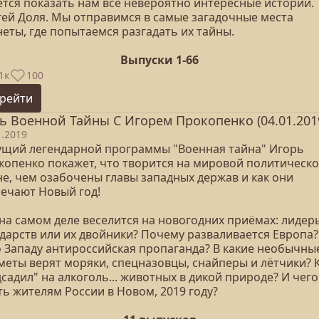
ётся показать нам все невероятно интересные истории.
гей Доля. Мы отправимся в самые загадочные места
еты, где попытаемся разгадать их тайны.
Выпуски 1-66
1к
100
рейти
ь Военной Тайны С Игорем Прокопенко (04.01.201
1.2019
ущий легендарной программы "Военная тайна" Игорь
копенко покажет, что творится на мировой политическ
не, чем озабочены главы западных держав и как они
речают Новый год!
 на самом деле веселится на новогодних приёмах: лидер
ударств или их двойники? Почему разваливается Европа?
о Западу антироссийская пропаганда? В какие необычны
меты верят моряки, спецназовцы, снайперы и лётчики? 
садил" на алкоголь... животных в дикой природе? И чего
ь жителям России в Новом, 2019 году?