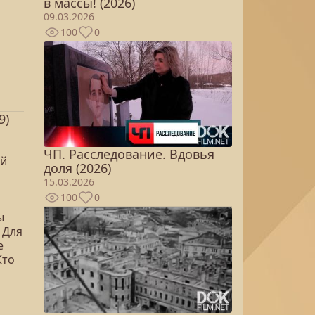
в массы! (2026)
09.03.2026
100
0
9)
ЧП. Расследование. Вдовья
ой
доля (2026)
15.03.2026
100
0
ы
 Для
е
Кто