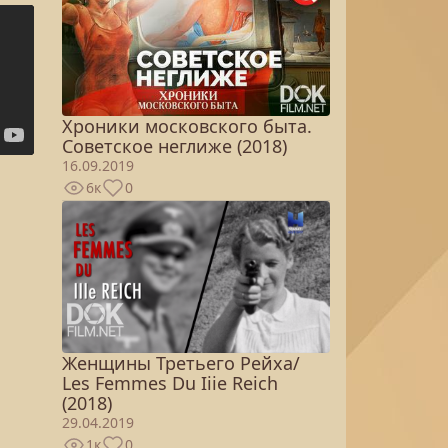
Хроники московского быта.
Советское неглиже (2018)
16.09.2019
6к
0
Женщины Третьего Рейха/
Les Femmes Du Iiie Reich
(2018)
29.04.2019
1к
0