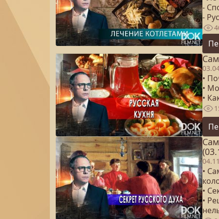
- Сп
- Ру
4
Пе
Сам
03.0
• По
• М
• К
1
Пе
Сам
(03.
04.1
• С
кол
• Се
• Р
нел