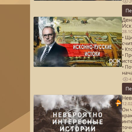
2
Пе
Ден
Иск
28.1
• Щ
счи
• К
• П
ист
• П
нач
4
Пе
Нев
12.0
Он 
кра
инт
точн