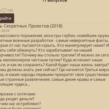
11 выпусков
к
100
рейти
ь Секретных Проектов (2018)
2.2018
 массового поражения, монстры глубин, новейшее оружи
ретные военные разработки - самые невероятные факты,
орые от нас пытаются скрыть. Кто манипулирует нами? И
дать себя обмануть? Кто зарабатывает на нашей
ерчивости? Почему мы столько тратим? И можно ли сег
ть миллионером честным путем? Куда исчезают наши
ги, и как их сохранить? Какой будет наша жизнь завтра?
 мы должны знать уже сейчас? Где начнется Третья мир
на, и какие народы первыми прекратят свое существова
ые странные развлечения, самые дикие нравы и самые
оящие чудеса...
Пирожки с котятами
уда уходят деньги?
ачем нас истребляют?
Чудище было огромно!