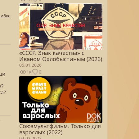
шибке
«СССР. Знак качества» с
Иваном Охлобыстиным (2026)
05.01.2026
1к
0
ши
е?
ка?
.
Союзмультфильм. Только для
взрослых (2022)
04.03.2022