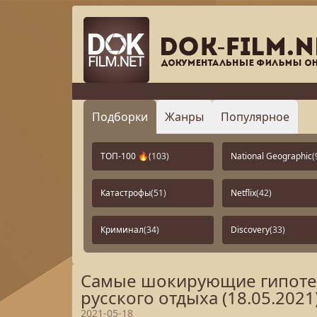
Подборки
Жанры
Популярное
ТОП-100 🔥
(103)
National Geographic
(
Катастрофы
(51)
Netflix
(42)
Криминал
(34)
Discovery
(33)
Самые шокирующие гипотез
русского отдыха (18.05.2021
2021-05-18