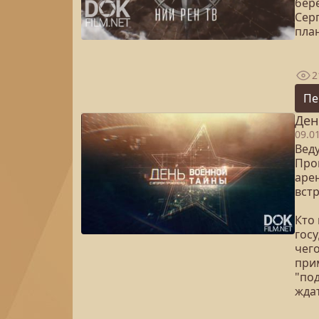
бер
Сер
план
2
Пе
Ден
09.0
Вед
Про
аре
вст
Кто
гос
чег
при
"под
ждат