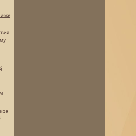
шибке
твия
ему
й
ом
акое
в