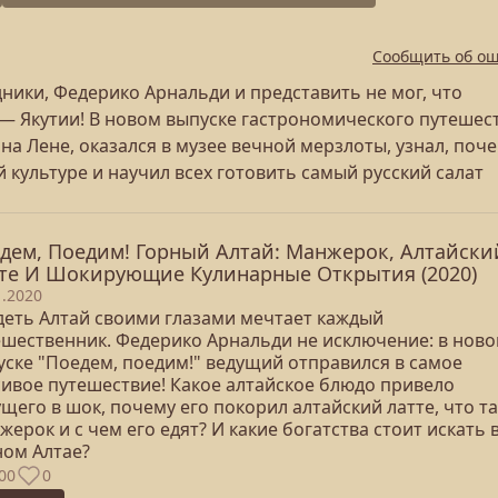
Сообщить об о
ники, Федерико Арнальди и представить не мог, что
 — Якутии! В новом выпуске гастрономического путешес
а Лене, оказался в музее вечной мерзлоты, узнал, поч
й культуре и научил всех готовить самый русский салат
дем, Поедим! Горный Алтай: Манжерок, Алтайски
те И Шокирующие Кулинарные Открытия (2020)
1.2020
деть Алтай своими глазами мечтает каждый
ешественник. Федерико Арнальди не исключение: в нов
уске "Поедем, поедим!" ведущий отправился в самое
сивое путешествие! Какое алтайское блюдо привело
щего в шок, почему его покорил алтайский латте, что т
ерок и с чем его едят? И какие богатства стоит искать 
ном Алтае?
00
0