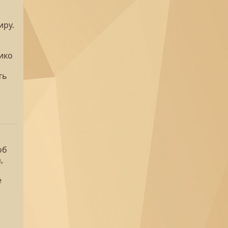
иру.
ико
ть
об
,
е