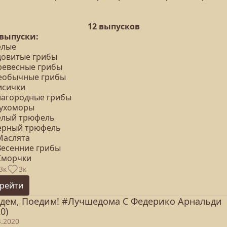
12 выпусков
 выпуски:
елые
Ядовитые грибы
Древесные грибы
Необычные грибы
исички
Благородные грибы
Мухоморы
Белый трюфель
Черный трюфель
Маслята
 Весенние грибы
 Сморчки
3к
3к
рейти
дем, Поедим! #Лучшедома С Федерико Арнальди
0)
4.2020