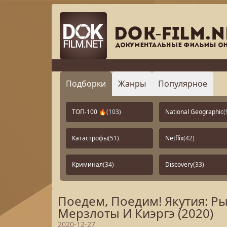
Подборки
Жанры
Популярное
ТОП-100 🔥
(103)
National Geographic
(
Катастрофы
(51)
Netflix
(42)
Криминал
(34)
Discovery
(33)
Поедем, Поедим! Якутия: Р
Мерзлоты И Киэргэ (2020)
2020-12-27