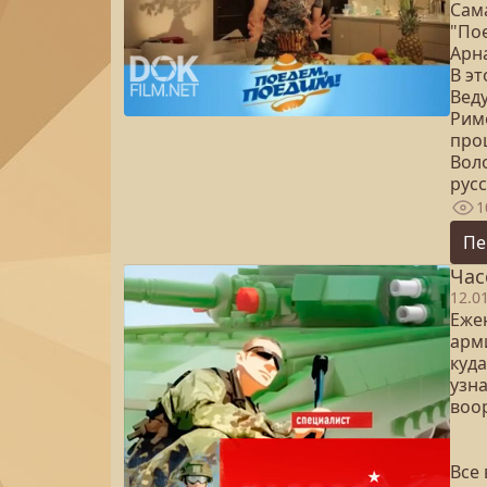
Сам
"По
Арн
В э
Вед
Рим
про
Воло
рус
1
Пе
Час
12.0
Еже
арм
куда
узн
воо
Все 