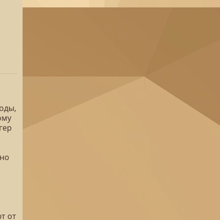
оды,
ому
гер
жно
т от