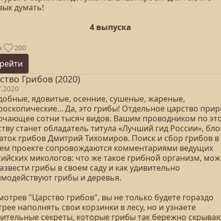
вык думать!
4 выпуска
к
200
рейти
ство Грибов (2020)
7.2020
добные, ядовитые, осенние, сушеные, жареные,
оскопические... Да, это грибы! Отдельное царство прир
ючающее сотни тысяч видов. Вашим проводником по эт
тву станет обладатель титула «Лучший гид России», бло
наток грибов Дмитрий Тихомиров. Поиск и сбор грибов в
ем проекте сопровождаются комментариями ведущих
сийских микологов: что же такое грибной организм, мо
азвести грибы в своем саду и как удивительно
имодействуют грибы и деревья.
отрев "Царство грибов", вы не только будете гораздо
рее наполнять свои корзинки в лесу, но и узнаете
вительные секреты, которые грибы так бережно скрываю