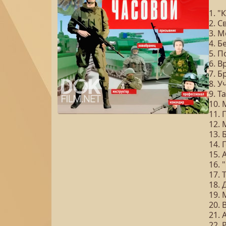
1. "
2. 
3. М
4. 
5. 
6. 
7. 
8. 
9. Т
10.
11.
12.
13. 
14. 
15.
16. 
17. 
18.
19.
20.
21. 
22. 