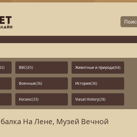
92)
BBC
(65)
Животные и природа
(64)
Военные
(36)
История
(36)
Космос
(33)
Viasat History
(28)
ыбалка На Лене, Музей Вечной