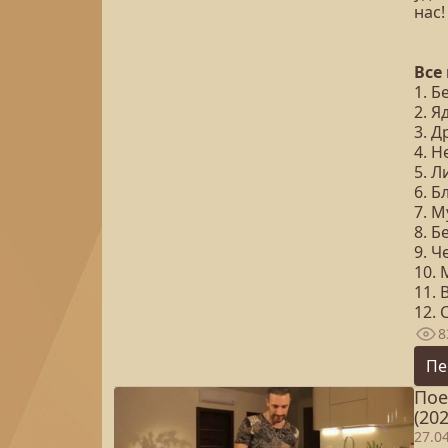
нас!
Все
1. Б
2. 
3. 
4. 
5. Л
6. 
7. 
8. 
9. 
10. 
11.
12.
8
Пе
Пое
(202
27.0