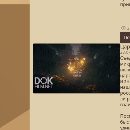
при
2
Пе
Цар
28.0
Съе
микр
вкл
царс
и з
наш
рос
ли р
вза
Посм
быст
уди