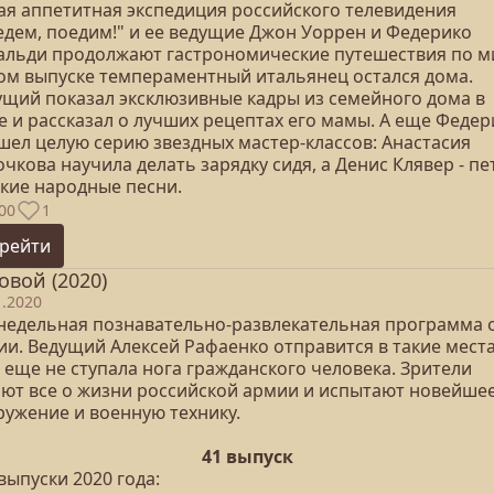
ая аппетитная экспедиция российского телевидения
едем, поедим!" и ее ведущие Джон Уоррен и Федерико
альди продолжают гастрономические путешествия по м
том выпуске темпераментный итальянец остался дома.
ущий показал эксклюзивные кадры из семейного дома в
е и рассказал о лучших рецептах его мамы. А еще Федер
шел целую серию звездных мастер-классов: Анастасия
чкова научила делать зарядку сидя, а Денис Клявер - пе
ские народные песни.
00
1
рейти
овой (2020)
1.2020
недельная познавательно-развлекательная программа 
ии. Ведущий Алексей Рафаенко отправится в такие места
 еще не ступала нога гражданского человека. Зрители
ают все о жизни российской армии и испытают новейше
ружение и военную технику.
41 выпуск
выпуски 2020 года: