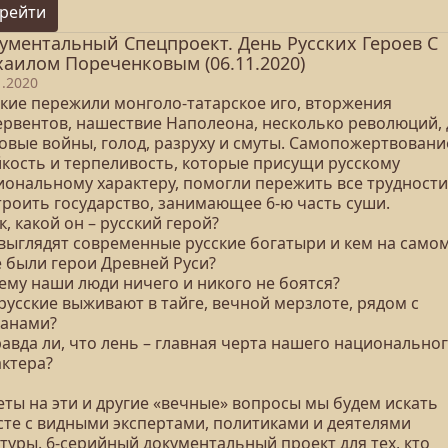
рейти
ументальный Спецпроект. День Русских Героев С
аилом Пореченковым (06.11.2020)
1.2020
ские пережили монголо-татарское иго, вторжения
ервентов, нашествие Наполеона, несколько революций, 
овые войны, голод, разруху и смуты. Самопожертвовани
йкость и терпеливость, которые присущи русскому
иональному характеру, помогли пережить все трудности
троить государство, занимающее 6-ю часть суши.
к, какой он – русский герой?
 выглядят современные русские богатыри и кем на само
е были герои Древней Руси?
ему наши люди ничего и никого не боятся?
русские выживают в тайге, вечной мерзлоте, рядом с
канами?
авда ли, что лень – главная черта нашего национально
актера?
еты на эти и другие «вечные» вопросы мы будем искать
сте с видными экспертами, политиками и деятелями
туры. 6-серийный документальный проект для тех, кто