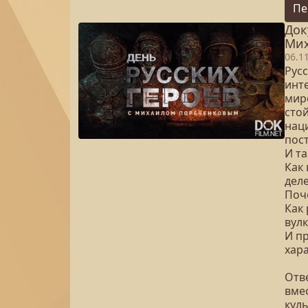
Пе
Док
Мих
06.1
Рус
инт
мир
сто
нац
пос
И та
Как
дел
Поч
Как 
вул
И пр
хар
Отв
вме
куль