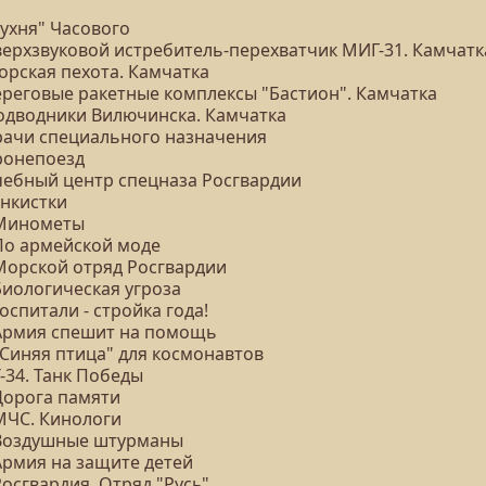
Кухня" Часового
Сверхзвуковой истребитель-перехватчик МИГ-31. Камчатк
орская пехота. Камчатка
Береговые ракетные комплексы "Бастион". Камчатка
Подводники Вилючинска. Камчатка
Врачи специального назначения
Бронепоезд
Учебный центр спецназа Росгвардии
анкистки
 Минометы
 По армейской моде
 Морской отряд Росгвардии
Биологическая угроза
Госпитали - стройка года!
 Армия спешит на помощь
"Синяя птица" для космонавтов
Т-34. Танк Победы
 Дорога памяти
 МЧС. Кинологи
 Воздушные штурманы
Армия на защите детей
Росгвардия. Отряд "Русь"