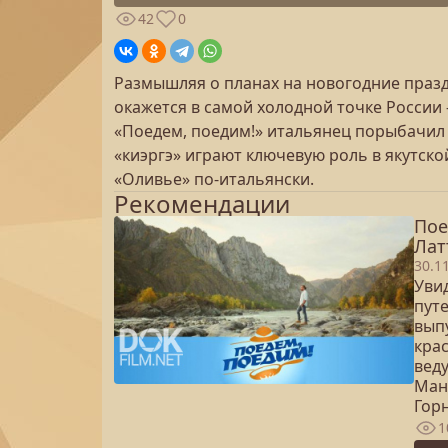
42
0
Размышляя о планах на новогодние празд
окажется в самой холодной точке России
«Поедем, поедим!» итальянец порыбачил н
«киэргэ» играют ключевую роль в якутско
«Оливье» по-итальянски.
Рекомендации
Пое
Лат
30.1
Уви
пут
вып
кра
веду
Манж
Гор
1