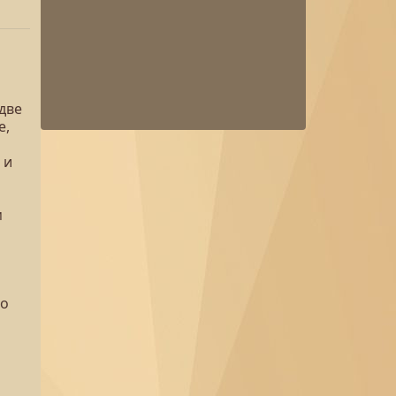
две
е,
 и
м
го