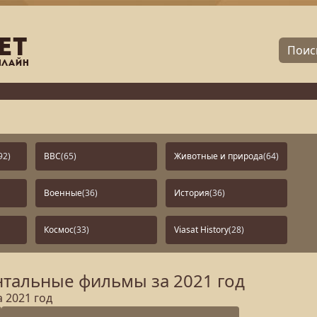
92)
BBC
(65)
Животные и природа
(64)
Военные
(36)
История
(36)
Космос
(33)
Viasat History
(28)
тальные фильмы за 2021 год
 2021 год