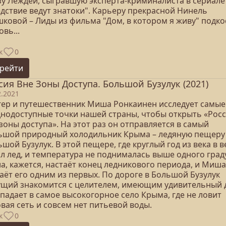
зу Леждей, сыгравшую эксперта-криминалиста в сериале
едствие ведут знатоки". Карьеру прекрасной Нинель
ковой – Лиды из фильма "Дом, в котором я живу" подко
вь...
к
0
рейти
сия Вне Зоны Доступа. Большой Бузулук (2021)
2.2021
гер и путешественник Миша Ронкаинен исследует самые
днодоступные точки нашей страны, чтобы открыть «Рос
зоны доступа». На этот раз он отправляется в самый
ьшой природный холодильник Крыма – ледяную пещеру
шой Бузулук. В этой пещере, где круглый год из века в в
ял лед, и температура не поднималась выше одного град
а, кажется, настаёт конец ледникового периода, и Миша
аёт его одним из первых. По дороге в Большой Бузулук
ущий знакомится с целителем, имеющим удивительный 
падает в самое высокогорное село Крыма, где не ловит
вая сеть и совсем нет питьевой воды.
к
0