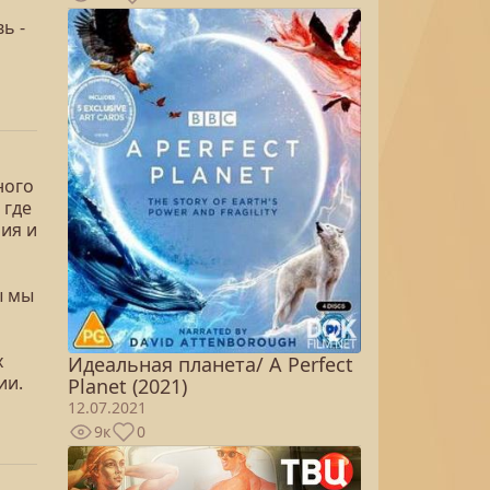
ь -
ного
 где
ия и
ы мы
х
Идеальная планета/ A Perfect
ии.
Planet (2021)
12.07.2021
9к
0