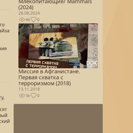
Млекопитающие/ Mammals
(2024)
28.08.2024
4к
0
го
айза
ния
Миссия в Афганистане.
Первая схватка с
терроризмом (2018)
13.11.2018
3к
0
у,
сят
ный
ский