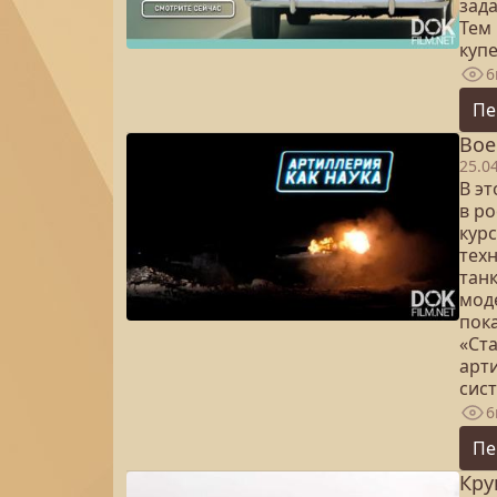
зада
Тем
купе
6
Пе
Вое
25.0
В э
в р
кур
техн
тан
мод
пока
«Ст
арт
сис
6
Пе
Кру