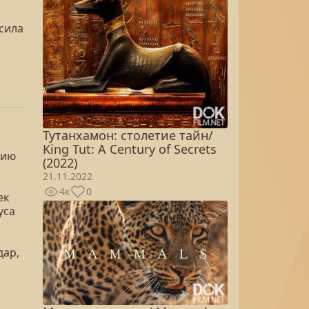
сила
Тутанхамон: столетие тайн/
King Tut: A Century of Secrets
сию
(2022)
21.11.2022
4к
0
ек
уса
дар,