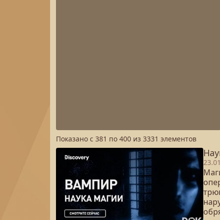
Показано с
381
по
400
из
3331
элементов
Нау
23.0
Маги
опе
трюк
нар
обря