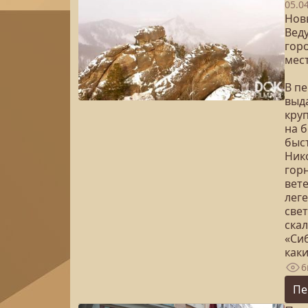
05.0
Нов
Вед
гор
мест
В п
выд
кру
на 
быс
Ник
гор
вет
лег
свет
ска
«Сиб
каки
6
Пе