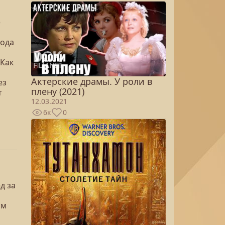
е
года
 Как
Актерские драмы. У роли в
ез
плену (2021)
т
12.03.2021
6к
0
д за
им