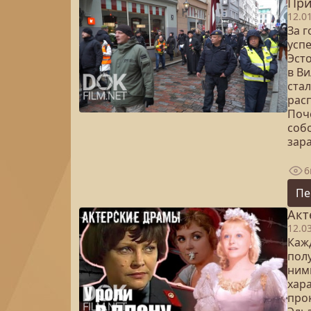
При
12.0
За 
усп
Эсто
в Ви
ста
рас
Поч
соб
зар
6
Пе
Акт
12.0
Кажд
полу
ними
хар
про