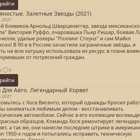
рейти
яностые. Залетные Звезды (2021)
1.2021
ой боевиков Арнольд Шварценеггер, звезда мексиканско
ла" Виктория Руффо, очаровашка Пьер Ришар, боевая Л
нелли, удалые рокеры "Роллинг Стоунз" и сам Майкл
сон! В 90-е в Россию зачастили заграничные звёзды, и
ть на всю катушку использовала их ресурс в плане влия
очумевших от потрясений граждан.
к
0
рейти
 Для Авто. Легендарный Корвет
3.2021
комьтесь с Хосе Висенто, который однажды бросил работ
бы заниматься любимым делом - восстанавливать
ссические автомобили. Сейчас в его коллекции восемьде
красных образцов. Команда Хосе ремонтирует легендар
ет, а так же, они нанесли последние штрихи в американ
ап 1950-х годов и попытались исправить техническую