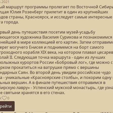
4.2021
ый маршрут программы пролегает по Восточной Сибири
ущая Юлия Розенберг прилетит в один из крупнейших
одов страны, Красноярск, и исследует самые интересные
а города.
ервый день путешествия посетим музей-усадьбу
ающегося художника Василия Сурикова и познакомимся
пнейшей в мире коллекцией его картин. Затем отправим
берег могучего Енисея и поднимемся на борт самого
троходного корабля XIX века, на котором плавал цесаре
олай II. Следующая точка маршрута - один из лучших
нолыжных курортов России «Бобровый лог», где можно с
ерком прокатиться на ватрушке прямо с вершины
ендарных Саян. Во второй день увидим российское чудо
а - уникальные «Красноярские столбы», и покорим одну 
льных вершин. А в финале путешествия отправимся в
ирскую лавру» - Успенский мужской монастырь, где узн
е святыни хранятся в его стенах.
к
0
рейти