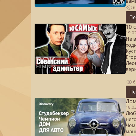
вам
6
Пе
10 
19.0
Не в
ход
Кус
Его
Лео
вер
6
Пе
Дом
18.0
Люб
нег
Чемп
маш