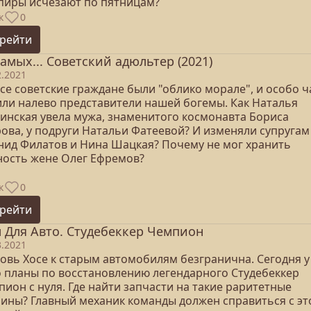
пиры исчезают по пятницам?
к
0
рейти
самых... Советский адюльтер (2021)
2.2021
се советские граждане были "облико морале", и особо ч
или налево представители нашей богемы. Как Наталья
тинская увела мужа, знаменитого космонавта Бориса
рова, у подруги Натальи Фатеевой? И изменяли супругам
нид Филатов и Нина Шацкая? Почему не мог хранить
ность жене Олег Ефремов?
к
0
рейти
 Для Авто. Студебеккер Чемпион
3.2021
овь Хосе к старым автомобилям безгранична. Сегодня у
о планы по восстановлению легендарного Студебеккер
ион с нуля. Где найти запчасти на такие раритетные
ины? Главный механик команды должен справиться с эт