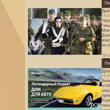
Пе
Дев
14.0
Гер
"мы
Мин
Джек
влас
на 
6
Пе
Дом
16.0
Зна
что
кла
пре
Корв
пик