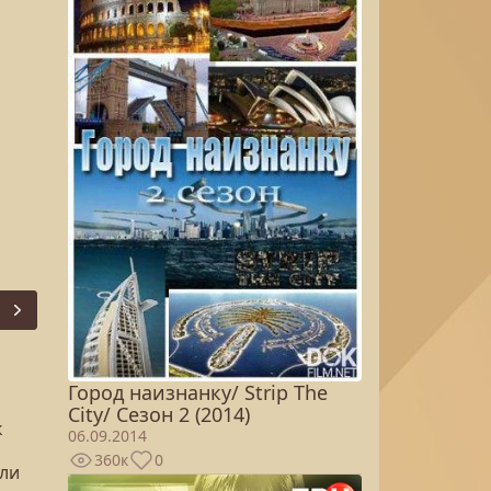
Next
Город наизнанку/ Strip The
City/ Сезон 2 (2014)
к
06.09.2014
360к
0
 ли