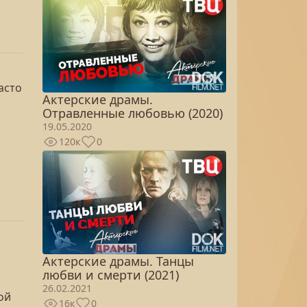
асто
Актерские драмы.
Отравленные любовью (2020)
19.05.2020
120к
0
Актерские драмы. Танцы
любви и смерти (2021)
26.02.2021
ой
16к
0