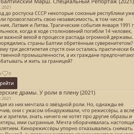
балтийский Марш. Специальный Репортаж (2021)
1.2021
год до роспуска СССР некоторые союзные республики уж
ели провозгласить свою независимость, в том числе
ния, Латвия и Литва. Трагические события января 1991 
льнюсе, когда в ходе столкновений погибли 14 человек,
ли важной вехой в процессе распада огромной державы.
порядились страны Балтии обретённым суверенитетом?
ему три десятилетия спустя они остались практически б
ственной промышленности, а их граждане предпочитаю
абатывать и жить за границей?
к
0
рейти
ерские драмы. У роли в плену (2021)
3.2021
ая из них мечтала о звёздной роли. Но, однажды её
чив, они с ужасом обнаруживали, что режиссёры, а всле
 и зрители, знать ничего не хотят про другие образы и
актеры, ими сыгранные. Мечта оборачивалась настоящ
клятием. Кинорежиссёры упорно отказывались снимать