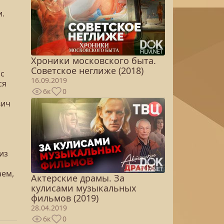
.
Хроники московского быта.
Советское неглиже (2018)
 с
16.09.2019
ся
6к
0
вич
из
аем,
Актерские драмы. За
кулисами музыкальных
фильмов (2019)
28.04.2019
6к
0