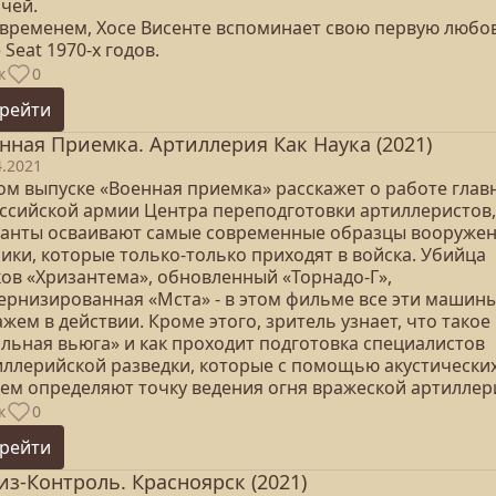
чей.
 временем, Хосе Висенте вспоминает свою первую любов
 Seat 1970-х годов.
к
0
рейти
нная Приемка. Артиллерия Как Наука (2021)
4.2021
том выпуске «Военная приемка» расскажет о работе глав
оссийской армии Центра переподготовки артиллеристов,
санты осваивают самые современные образцы вооружен
ики, которые только-только приходят в войска. Убийца
ков «Хризантема», обновленный «Торнадо-Г»,
ернизированная «Мста» - в этом фильме все эти машин
жем в действии. Кроме этого, зритель узнает, что такое
альная вьюга» и как проходит подготовка специалистов
иллерийской разведки, которые с помощью акустически
тем определяют точку ведения огня вражеской артиллер
к
0
рейти
из-Контроль. Красноярск (2021)