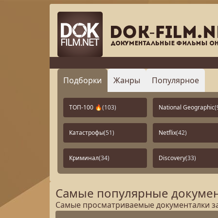
Подборки
Жанры
Популярное
ТОП-100 🔥
(103)
National Geographic
(
Катастрофы
(51)
Netflix
(42)
Криминал
(34)
Discovery
(33)
Самые популярные докумен
Самые просматриваемые документалки за