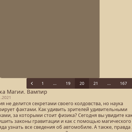
1
...
19
20
21
...
167
Previous
ка Магии. Вампир
1.2021
я не делится секретами своего колдовства, но наука
рирует фактами. Как удивить зрителей удивительными
ами, за которыми стоит физика? Сегодня вы увидите ка
ушить законы гравитации и как с помощью магического
да узнать все сведения об автомобиле. А также, правда