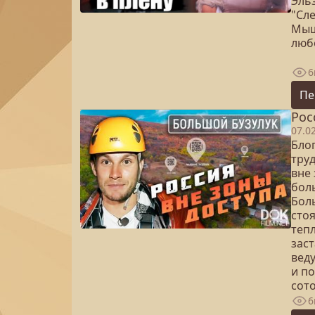
Эль
"Сл
Мыш
любо
6
Пе
Рос
07.0
Бло
тру
вне 
бол
Боль
сто
тепл
заст
вед
и по
сото
6