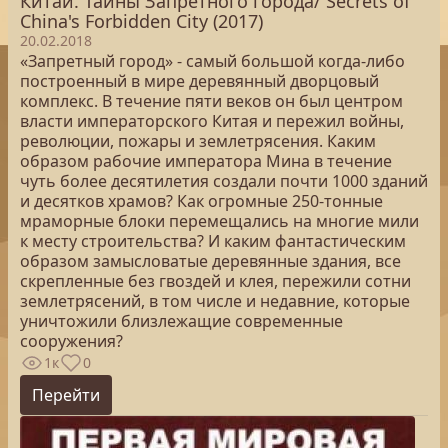
Китай. Тайны Запретного города/ Secrets of
China's Forbidden City (2017)
20.02.2018
«Запретный город» - самый большой когда-либо
построенный в мире деревянный дворцовый
комплекс. В течение пяти веков он был центром
власти императорского Китая и пережил войны,
революции, пожары и землетрясения. Каким
образом рабочие императора Мина в течение
чуть более десятилетия создали почти 1000 зданий
и десятков храмов? Как огромные 250-тонные
мраморные блоки перемещались на многие мили
к месту строительства? И каким фантастическим
образом замысловатые деревянные здания, все
скрепленные без гвоздей и клея, пережили сотни
землетрясений, в том числе и недавние, которые
уничтожили близлежащие современные
сооружения?
1к
0
Перейти