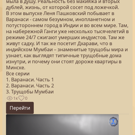
мыла в душу. Реальность без макияжа и вторых
дублей, жизнь, от которой сосет под ложечкой.
В этом выпуске Леня Пашковский побывает в
Варанаси - самом безумном, инопланетном и
потустороннем город в Индии и во всем мире. Там,
на набережной Ганги уже несколько тысячелетий в
режиме 24/7 сжигают умерших индуистов. Там же
живут садху. И так же посетит Дхарави, что в
индийском Мумбаи – знаменитые трущобы мира и
узнает, как выглядят типичные трущобные дома
изнутри, и почему они стоят дороже квартиры в
Минске.
Все серии
1. Варанаси. Часть 1
2. Варанаси. Часть 2
3. Трущобы Мумбаи
1к
0
Перейти