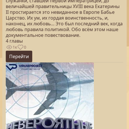
служанки, ставшей первой императрицей, до
величайшей правительницы XVIII века Екатерины
II простирается это невиданное в Европе Бабье
Царство. Их ум, их гордая воинственность, и,
наконец, их любовь... Это был последний век, когда
любовь правила политикой. Обо всём этом наше
документальное повествование.
4 главы
1к
0
Перейти