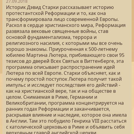
27.09.2018
Историк Дэвид Старки рассказывает историю
протестантской Реформации и то, как она
трансформировала лицо современной Европы.
Раскол в сердце христианского мира, Реформация
развязала вековые священные войны, став
основой фундаментализма, террора и
религиозного насилия, с которыми мы все очень
хорошо знакомы. Приуроченная к 500-летнему
юбилею Мартина Лютера, прибивающего свои 95
тезисов до дверей Всех Святых в Виттенберге, эта
программа описывает распространение идей
Лютера по всей Европе. Старки объясняет, как и
почему простой поступок Лютера получит такой
импульс и исследует последствия его действий -
как на христианской вере, так и на обществе в
целом. Снимаемая в Риме, Германии и
Великобритании, программа концентрируется на
ранних годах Реформации и заканчивается,
раскрывая влияние и наследие, которое она имела
в Англии. Там это побудило Генриха VIII расстаться
с католической церковью в Риме и объявить себя
верховным главой английской церкви.