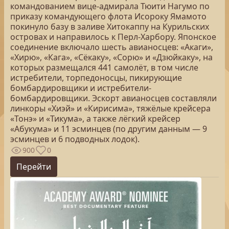
командованием вице-адмирала Тюити Нагумо по
приказу командующего флота Исороку Ямамото
покинуло базу в заливе Хитокаппу на Курильских
островах и направилось к Перл-Харбору. Японское
соединение включало шесть авианосцев: «Акаги»,
«Хирю», «Кага», «Сёкаку», «Сорю» и «Дзюйкаку», на
которых размещался 441 самолёт, в том числе
истребители, торпедоносцы, пикирующие
бомбардировщики и истребители-
бомбардировщики. Эскорт авианосцев составляли
линкоры «Хиэй» и «Кирисима», тяжёлые крейсера
«Тонэ» и «Тикума», а также лёгкий крейсер
«Абукума» и 11 эсминцев (по другим данным — 9
эсминцев и 6 подводных лодок).
900
0
Перейти