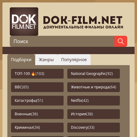
Подборки
Жанры
Популярное
ТОП-100 🔥
(103)
National Geographic
(92)
BBC
(65)
Животные и природа
(64)
Катастрофы
(51)
Netflix
(42)
Военные
(36)
История
(36)
Криминал
(34)
Discovery
(33)