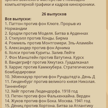
компьютерной графики и кадров кинохроники.
26 выпусков
Все выпуски:
1. Паттон против фон Клюге. Прорыв из
Нормандии
2. Брэдли против Моделя. Битва в Арденнах
3. Стилуэлл против Хонды. Бирма
4. Роммель против Монтгомери. Эль-Аламейн
5. Александер против фон Арнима
6. Холси против Куриты. Залив Лейте
7. Фон Манштейн против Ватутина. Курск
8. Вандегрифт против Хякутакэ. Гуадалканал
9. Харрис против Каммхубера. Стратегические
бомбардировки
10. Эйзенхауэр против фон Рундштедта. День Д
11. Гинденбург против великого князя Николая.
Танненберг
12. Хейг против Людендорфа. 1918 год
13. Петен против фон Фалькенхайна. Верден
14. Жуков против фон Бока. Москва. 1941 год
15. Дёниц против Хортона. Битва за Атлантику