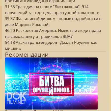
против антиковидных ограничений
31:55 Трагедия на шахте "Листвяжная". 914
нарушений за год - цена преступной халатности
39:37 Фальшивый диплом - новые подробности в
деле Марины Раковой
46:20 Расколотая Америка. Имеют ли люди право
на самозащиту от радикалов BLM?
54:18 Атака трансгендеров - Джоан Роулинг как
мишень
Рекомендации