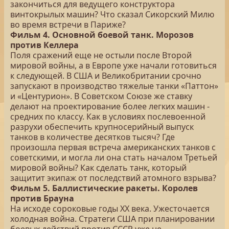
закончиться для ведущего конструктора
винтокрылых машин? Что сказал Сикорский Милю
во время встречи в Париже?
Фильм 4. Основной боевой танк. Морозов
против Келлера
Поля сражений еще не остыли после Второй
мировой войны, а в Европе уже начали готовиться
к следующей. В США и Великобритании срочно
запускают в производство тяжелые танки «Паттон»
и «Центурион». В Советском Союзе же ставку
делают на проектирование более легких машин -
средних по классу. Как в условиях послевоенной
разрухи обеспечить крупносерийный выпуск
танков в количестве десятков тысяч? Где
произошла первая встреча американских танков с
советскими, и могла ли она стать началом Третьей
мировой войны? Как сделать танк, который
защитит экипаж от последствий атомного взрыва?
Фильм 5. Баллистические ракеты. Королев
против Брауна
На исходе сороковые годы ХХ века. Ужесточается
холодная война. Стратеги США при планировании