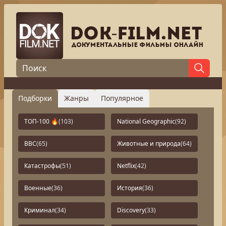
Подборки
Жанры
Популярное
ТОП-100 🔥
(103)
National Geographic
(92)
BBC
(65)
Животные и природа
(64)
Катастрофы
(51)
Netflix
(42)
Военные
(36)
История
(36)
Криминал
(34)
Discovery
(33)