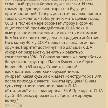
страшный груз на Хиросиму и Нагасаки. И тем
самым предопределяют характер будущих
противостояний. Теперь достаточно лишь одного
такого самолета, чтобы уничтожить целый город.
СССР в полной мере осознает угрозу и срочно
ищет способ противодействия. США пока в
выигрышном положении – у них есть и атомные
бомбы, и их носители дальнего радиуса действия.
Но к концу 40-х у СССР появляется аналогичное
оружие. Паритет достигнут, что дальше? США
ускоряют разработку зенитных ракетных
комплексов (ЗРК). В Союзе за такие же разработки
берутся конструкторы Павел Куксенко и Серго
Берия. Но в 53-м году Сталин, главный
вдохновитель советских оружейников,
умирает. Какая судьба ожидает конструкторов ЗРК
после прихода к власти Никиты Хрущева? В чем
суть секретного военного плана США –
«Тоталити»? И как планировал 34-й Президент США
Дуайт Эйзенхауэр развязать Третью мировую
войну?
4к
0