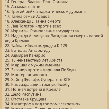
14. Генерал Власик. Тень Сталина
15. Арзамас в огне
16. Третий рейх в наркотическом дурмане
17. Тайна семьи Асадов
18. Александр I. Тайна смерти
19. Лев Толстой - против всех
20. Израиль. Становление государства
21. Надежда Аллилуева. Загадочная смерть первой
леди Кремля
22. Тайна гибели подлодки К-129
23. Битва за Антарктиду
24. Адмирал Канарис
25. 18 неизвестных лет Христа
26. Маршал с чужим именем
27. Заговор против маршала Победы
28. Мастер шпионажа
29. Хайнц Фельфе. Суперагент КГБ
30. Как создавали атомную бомбу
31. Ночная встреча в Кремле
32. Дело Распутина
33. Отставка Хрущева
34. Катастрофа под грифом «секретно»
35. Муссолини. Падение диктатора