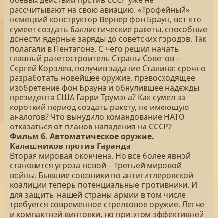
боевых действий против СССР уже не
рассчитывают на свою авиацию. «Трофейный»
немецкий конструктор Вернер фон Браун, вот кто
сумеет создать баллистические ракеты, способные
донести ядерные заряды до советских городов. Так
полагали в Пентагоне. С чего решил начать
главный ракетостроитель Страны Советов –
Сергей Королев, получив задание Сталина: срочно
разработать новейшее оружие, превосходящее
изобретение фон Брауна и обнулившее надежды
президента США Гарри Трумэна? Как сумел за
короткий период создать ракету, не имеющую
аналогов? Что вынудило командование НАТО
отказаться от планов нападения на СССР?
Фильм 6. Автоматическое оружие.
Калашников против Гаранда
Вторая мировая окончена. Но все более явной
становится угроза новой – Третьей мировой
войны. Бывшие союзники по антигитлеровской
коалиции теперь потенциальные противники. И
для защиты нашей страны армии в том числе
требуется современное стрелковое оружие. Легче
и компактней винтовки, но при этом эффективней