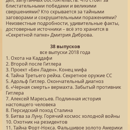
дел, запутанных обстоятельств. Что стоит за
блистательными победами и великими
свершениями? Кто скрывается за тайными
заговорами и сокрушительными поражениями?
Неизвестные подробности, удивительные факты,
достоверные источники – всё это хранится в
«Секретной папке» Дмитрия Диброва.
38 выпусков
все выпуски 2018 года
1. Охота на Каддафи
2. Второй после Гитлера
3. Проект «Бен Ладен». Конец мифа
4. Тайна Третьего рейха. Секретное оружие СС
5. Адольф Гитлер. Окончательный диагноз
6. «Черная смерть» вермахта. Забытый противник
Гитлера
7. Алексей Маресьев. Подлинная история
настоящего человека
8. Персидский поход Сталина
9. Битва за Луну. Горячий космос холодной войны
10. Охотник на резидентов
11. Тайна Форт-Нокса. Фальшивое золото Америки