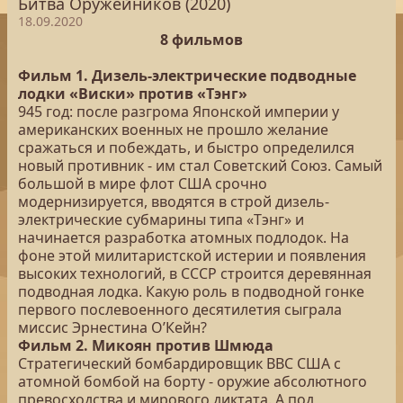
Битва Оружейников (2020)
18.09.2020
8 фильмов
Фильм 1. Дизель-электрические подводные
лодки «Виски» против «Тэнг»
945 год: после разгрома Японской империи у
американских военных не прошло желание
сражаться и побеждать, и быстро определился
новый противник - им стал Советский Союз. Самый
большой в мире флот США срочно
модернизируется, вводятся в строй дизель-
электрические субмарины типа «Тэнг» и
начинается разработка атомных подлодок. На
фоне этой милитаристской истерии и появления
высоких технологий, в СССР строится деревянная
подводная лодка. Какую роль в подводной гонке
первого послевоенного десятилетия сыграла
миссис Эрнестина О’Кейн?
Фильм 2. Микоян против Шмюда
Стратегический бомбардировщик ВВС США с
атомной бомбой на борту - оружие абсолютного
превосходства и мирового диктата. А под