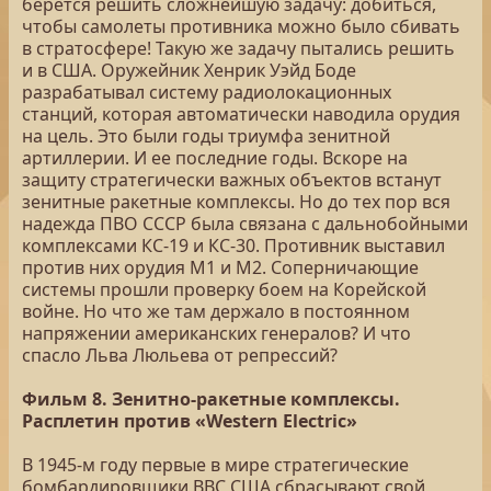
берется решить сложнейшую задачу: добиться,
чтобы самолеты противника можно было сбивать
в стратосфере! Такую же задачу пытались решить
и в США. Оружейник Хенрик Уэйд Боде
разрабатывал систему радиолокационных
станций, которая автоматически наводила орудия
на цель. Это были годы триумфа зенитной
артиллерии. И ее последние годы. Вскоре на
защиту стратегически важных объектов встанут
зенитные ракетные комплексы. Но до тех пор вся
надежда ПВО СССР была связана с дальнобойными
комплексами КС-19 и КС-30. Противник выставил
против них орудия М1 и М2. Соперничающие
системы прошли проверку боем на Корейской
войне. Но что же там держало в постоянном
напряжении американских генералов? И что
спасло Льва Люльева от репрессий?
Фильм 8. Зенитно-ракетные комплексы.
Расплетин против «Western Electric»
В 1945-м году первые в мире стратегические
бомбардировщики ВВС США сбрасывают свой