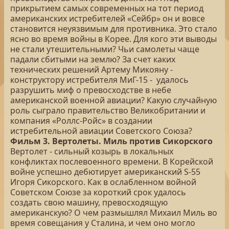
прикрытием самых современных на тот период
американских истребителей «Сейбр» он и вовсе
становится неуязвимым для противника. Это стало
ясно во время войны в Корее. Для кого эти выводы
не стали утешительными? Чьи самолеты чаще
падали сбитыми на землю? За счет каких
технических решений Артему Микояну -
конструктору истребителя МиГ-15 - удалось
разрушить миф о превосходстве в небе
американской военной авиации? Какую случайную
роль сыграло правительство Великобритании и
компания «Роллс-Ройс» в создании
истребительной авиации Советского Союза?
Фильм 3. Вертолеты. Миль против Сикорского
Вертолет - сильный козырь в локальных
конфликтах послевоенного времени. В Корейской
войне успешно дебютирует американский S-55
Игоря Сикорского. Как в ослабленном войной
Советском Союзе за короткий срок удалось
создать свою машину, превосходящую
американскую? О чем размышлял Михаил Миль во
время совещания у Сталина, и чем оно могло