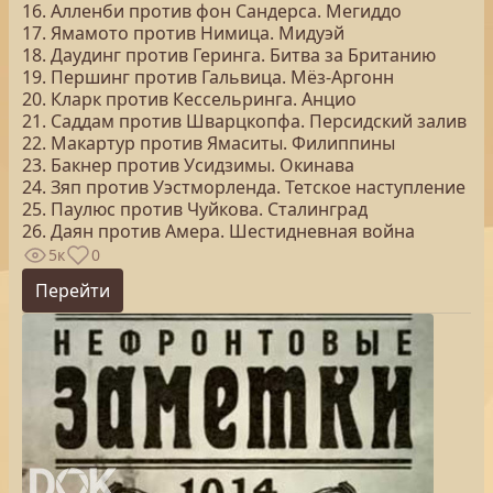
16. Алленби против фон Сандерса. Мегиддо
17. Ямамото против Нимица. Мидуэй
18. Даудинг против Геринга. Битва за Британию
19. Першинг против Гальвица. Мёз-Аргонн
20. Кларк против Кессельринга. Анцио
21. Саддам против Шварцкопфа. Персидский залив
22. Макартур против Ямаситы. Филиппины
23. Бакнер против Усидзимы. Окинава
24. Зяп против Уэстморленда. Тетское наступление
25. Паулюс против Чуйкова. Сталинград
26. Даян против Амера. Шестидневная война
5к
0
Перейти