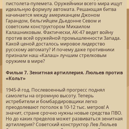
пистолета-пулемета. Оружейники всего мира ищут
идеальную формулу автомата. Решающая битва
начинается между американцем Джоном
Гарандом, бельгийцем Дьедонне Севом и
советским конструктором Михаилом
Калашниковым. Фактически, АК-47 ведет войну
против всей оружейной промышленности Запада.
Какой ценой досталось мировое лидерство
русскому автомату? И почему даже противники
признали наш «Калаш» лучшим стрелковым
оружием в мире?
Фильм 7. Зенитная артиллерия. Люльев против
«Кольт»
1945-й год. Послевоенный прогресс поднял
самолеты на огромную высоту. Теперь
истребители и бомбардировщики легко
преодолевают потолок в 10-12 тыс. метров! А
значит, стране срочно нужны новые средства ПВО.
Но до каких пределов может развиваться зенитная
артиллерия? Советский конструктор Лев Люльев