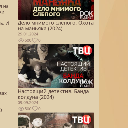
л на
ке
Дело мнимого слепого. Охота
ь. И
на маньяка (2024)
29.01.2024
600
0
Настоящий детектив. Банда
вах
колдуна (2024)
09.09.2024
500
0
О