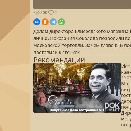
300
0
Делом директора Елисеевского магазина
лично. Показания Соколова позволили во
московской торговли. Зачем главе КГБ п
поставили к стенке?
Рекомендации
Ист
каз
29.0
Мос
вит
гос
деф
пол
Дир
мог
все 