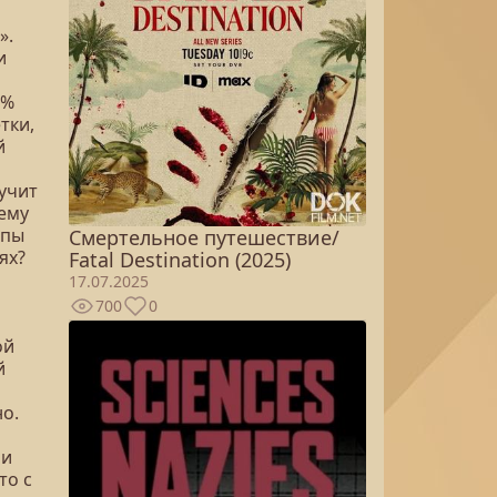
».
и
0%
тки,
й
 учит
чему
ппы
Смертельное путешествие/
ях?
Fatal Destination (2025)
17.07.2025
700
0
ой
й
о.
 и
то с