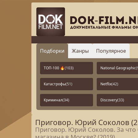
Подборки
Жанры
Популярное
ТОП-100 🔥
(103)
National Geographic
(
Катастрофы
(51)
Netflix
(42)
Криминал
(34)
Discovery
(33)
Приговор. Юрий Соколов (2
Приговор. Юрий Соколов. За что
магазина в Москве? (2019)