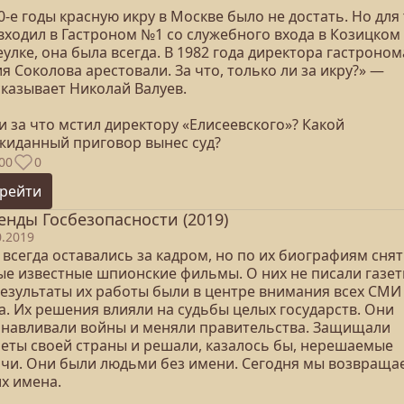
0-е годы красную икру в Москве было не достать. Но для 
 входил в Гастроном №1 со служебного входа в Козицком
улке, она была всегда. В 1982 года директора гастроном
 Соколова арестовали. За что, только ли за икру?» —
сказывает Николай Валуев.
и за что мстил директору «Елисеевского»? Какой
жиданный приговор вынес суд?
00
0
рейти
енды Госбезопасности (2019)
0.2019
всегда оставались за кадром, но по их биографиям сня
ые известные шпионские фильмы. О них не писали газет
результаты их работы были в центре внимания всех СМИ
а. Их решения влияли на судьбы целых государств. Они
анавливали войны и меняли правительства. Защищали
реты своей страны и решали, казалось бы, нерешаемые
ачи. Они были людьми без имени. Сегодня мы возвраща
х имена.