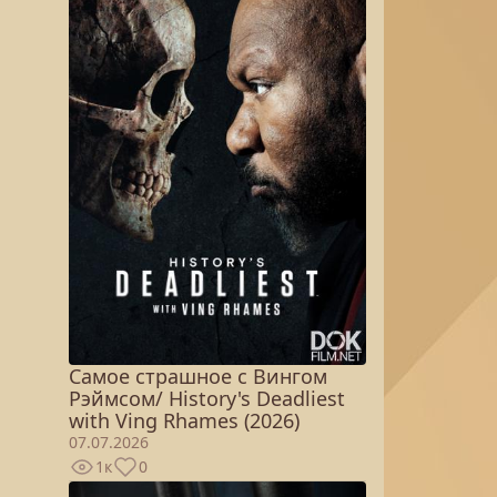
Самое страшное с Вингом
Рэймсом/ History's Deadliest
with Ving Rhames (2026)
07.07.2026
1к
0