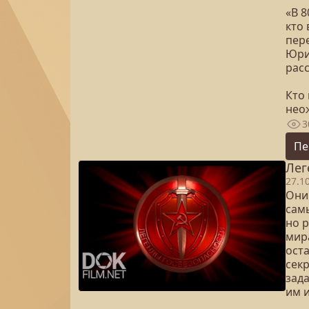
«В 8
кто
пере
Юрия
рас
Кто 
нео
3
Пе
Лег
27.1
Они 
сам
но 
мир
ост
сек
зад
им и