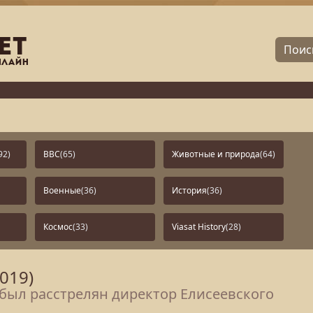
92)
BBC
(65)
Животные и природа
(64)
Военные
(36)
История
(36)
Космос
(33)
Viasat History
(28)
019)
 был расстрелян директор Елисеевского