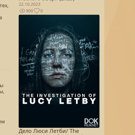
22.10.2023
тех,
900
0
а
ты
ы,
ем
Дело Люси Летби/ The