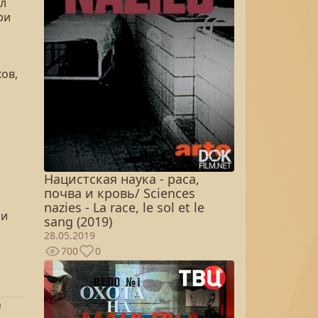
ил
ри
ов,
Нацистская наука - раса,
почва и кровь/ Sciences
nazies - La race, le sol et le
 и
sang (2019)
28.05.2019
700
0
)