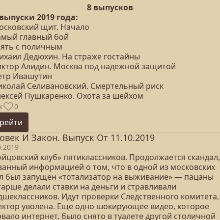
8 выпусков
 выпуски 2019 года:
Московский щит. Начало
Самый главный бой
зять с поличным
Михаил Дедюхин. На страже гостайны
Виктор Алидин. Москва под надежной защитой
Петр Ивашутин
Николай Селивановский. Смертельный риск
Алексей Пушкаренко. Охота за шейхом
к
0
рейти
овек И Закон. Выпуск От 11.10.2019
0.2019
ойцовский клуб» пятиклассников. Продолжается скандал,
ванный информацией о том, что в одной из московских
л был запущен «тотализатор на выживание» — пацаны
тарше делали ставки на деньги и стравливали
дшеклассников. Идут проверки Следственного комитета,
ектор уволена. Еще одно шокирующее видео, которое
вало интернет, было снято в туалете другой столичной