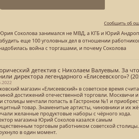
Сообщить об о
 Юрия Соколова занимался не МВД, а КГБ и Юрий Андро
збудить еще 100 уголовных дел в отношении работнико
онадобилась война с торгашами, и почему Соколова
орический детектив с Николаем Валуевым. За чт
нили директора легендарного «Елисеевского»? (20
5.2022
ковский магазин «Елисеевский» в советское время счит
риной достижений отечественной торговли. Москвичи и
ти столицы мечтали попасть в Гастроном №1 и приобрес
ицитный товар. Знаменитые артисты, чиновники и их ж
учали желанные продуктовые наборы с чёрного хода.
ектор магазина Юрий Соколов казался самым
ущественным торговым работником советской столицы.
рухнуло в один момент.