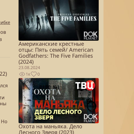
шибке
пов
в
Американские крестные
отцы: Пять семей/ American
Godfathers: The Five Families
(2024)
о
23.08.2024
22)
1к
0
ался
ти
ёны
 Но
Охота на маньяка. Дело
Лесного Зверя (2023)