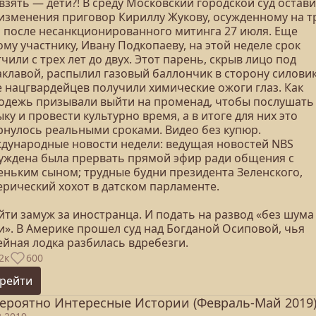
взять — дети?! В среду Московский городской суд остав
 изменения приговор Кириллу Жукову, осужденному на т
а после несанкционированного митинга 27 июля. Еще
му участнику, Ивану Подкопаеву, на этой неделе срок
чили с трех лет до двух. Этот парень, скрыв лицо под
аклавой, распылил газовый баллончик в сторону силовик
е нацгвардейцев получили химические ожоги глаз. Как
одежь призывали выйти на променад, чтобы послушать
ку и провести культурно время, а в итоге для них это
рнулось реальными сроками. Видео без купюр.
дународные новости недели: ведущая новостей NBS
уждена была прервать прямой эфир ради общения с
еньким сыном; трудные будни президента Зеленского,
ерический хохот в датском парламенте.
йти замуж за иностранца. И подать на развод «без шума
и». В Америке прошел суд над Богданой Осиповой, чья
ейная лодка разбилась вдребезги.
2к
600
рейти
ероятно Интересные Истории (Февраль-Май 2019