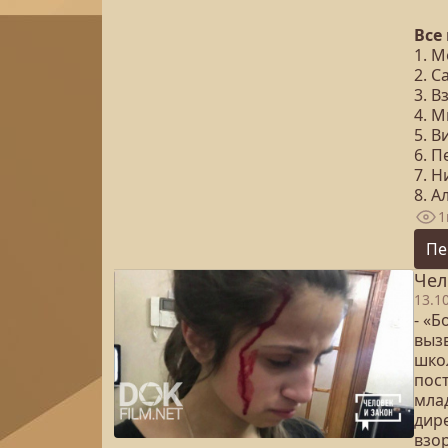
Все
1. 
2. 
3. В
4. 
5. 
6. 
7. 
8. 
1
Пе
Чел
13.1
- «Б
выз
шко
пос
мла
дир
взор