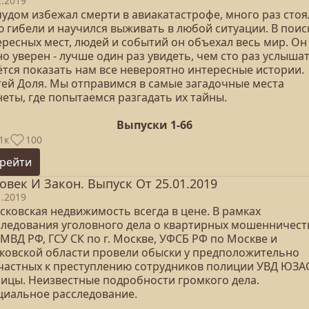
2.2019
чудом избежал смерти в авиакатастрофе, много раз стоя
ю гибели и научился выживать в любой ситуации. В поис
ересных мест, людей и событий он объехал весь мир. Он
о уверен - лучше один раз увидеть, чем сто раз услышат
ётся показать нам все невероятно интересные истории.
гей Доля. Мы отправимся в самые загадочные места
еты, где попытаемся разгадать их тайны.
Выпуски 1-66
1к
100
рейти
овек И Закон. Выпуск От 25.01.2019
1.2019
сковская недвижимость всегда в цене. В рамках
следования уголовного дела о квартирных мошенничест
МВД РФ, ГСУ СК по г. Москве, УФСБ РФ по Москве и
ковской области провели обыски у предположительно
частных к преступлению сотрудников полиции УВД ЮЗА
лицы. Неизвестные подробности громкого дела.
циальное расследование.