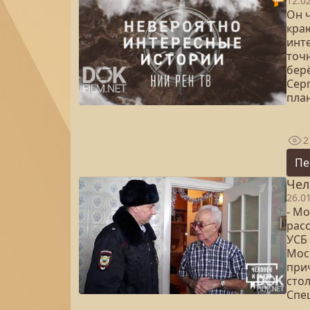
12.0
Он 
кра
инт
точн
бер
Сер
план
2
Пе
Чел
26.0
- Мо
рас
УСБ 
Мос
при
сто
Спе