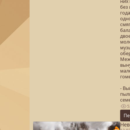
них 
без
год
одно
смяг
бал
дво
мол
музы
обе
Меж
вын
мал
гом
- Вы
пыл
сем
5
Пе
Нев