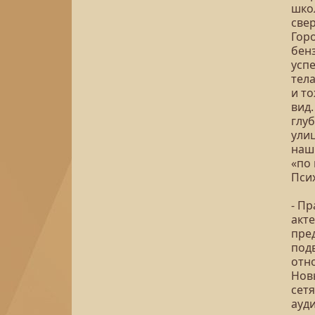
шко
свер
Гор
бен
усп
тел
и т
вид.
глуб
улиц
наш
«по
Пси
- П
акт
пре
под
отн
Нов
сетя
ауди