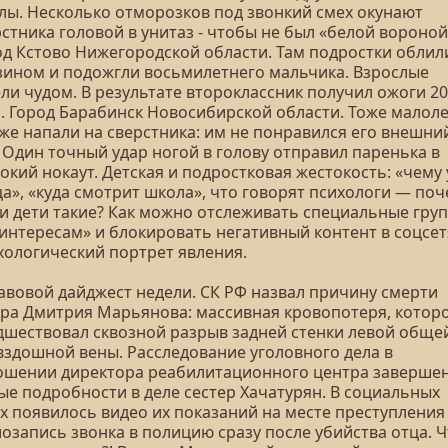
лы. Несколько отморозков под звонкий смех окунают
стника головой в унитаз - чтобы не был «белой вороной
од Кстово Нижегородской области. Там подростки облил
зином и подожгли восьмилетнего мальчика. Взрослые
ели чудом. В результате второклассник получил ожоги 2
а. Город Барабинск Новосибирской области. Тоже малоле
оже напали на сверстника: им не понравился его внешни
 Один точный удар ногой в голову отправил паренька в
окий нокаут. Детская и подростковая жестокость: «чему
а», «куда смотрит школа», что говорят психологи — по
и дети такие? Как можно отслеживать специальные гру
 интересам» и блокировать негативный контент в соцсет
хологический портрет явления.
равовой дайджест недели. СК РФ назвал причину смерти
ера Дмитрия Марьянова: массивная кровопотеря, котор
дшествовал сквозной разрыв задней стенки левой обще
вздошной вены. Расследование уголовного дела в
ошении директора реабилитационного центра завершен
ые подробности в деле сестер Хачатурян. В социальных
х появилось видео их показаний на месте преступления
озапись звонка в полицию сразу после убийства отца. Ч