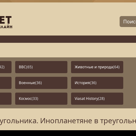
92)
BBC
(65)
Животные и природа
(64)
Военные
(36)
История
(36)
Космос
(33)
Viasat History
(28)
угольника. Инопланетяне в треуголь