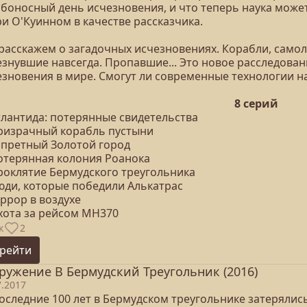
боносный день исчезновения, и что теперь наука может 
и О'Куинном в качестве рассказчика.
расскажем о загадочных исчезновениях. Корабли, самол
знувшие навсегда. Пропавшие... Это новое расследован
езновения в мире. Смогут ли современные технологии н
8 серий
тлантида: потерянные свидетельства
Призрачный корабль пустыни
Запретный Золотой город
Потерянная колония Роанока
Проклятие Бермудского треугольника
Люди, которые победили Алькатрас
еррор в воздухе
Охота за рейсом MH370
к
2
рейти
ружение В Бермудский Треугольник (2016)
7.2017
последние 100 лет в Бермудском треугольнике затерялис