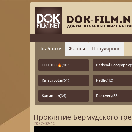
Подборки
Жанры
Популярное
ТОП-100 🔥
(103)
National Geographic
(
Катастрофы
(51)
Netflix
(42)
Криминал
(34)
Discovery
(33)
Проклятие Бермудского тре
2022-02-15