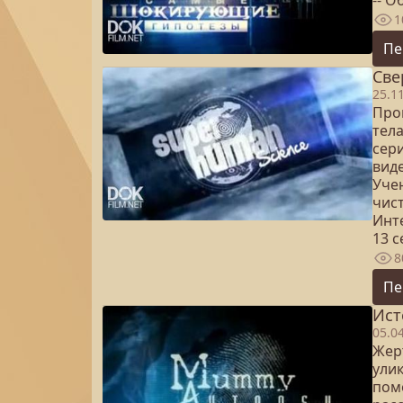
-- О
1
Пе
Све
25.1
Про
тел
сер
вид
Уче
чис
Инт
13 
8
Пе
Ист
05.0
Жерт
улик
пом