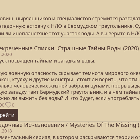
овищ, ныряльщиков и специалистов стремится разгадат
агадочную встречу с НЛО в Бермудском треугольнике. 
ли ли инопланетяне этот участок воды. А вы верите в Н
екреченные Списки. Страшные Тайны Воды (2020)
1.2020
уск посвящен тайнам и загадкам воды.
акую военную опасность скрывает темнота мирового оке
акен, ктулху и другие монстры - стоит ли верить, что э
колько человеческих жизней забрали цунами, прорывы д
кую загадку таит Бермудский треугольник, и в чём тайн
жно ли выжить без воды? И что будет, если употреблять
00
0
рейти
адочные Исчезновения / Mysteries Of The Missing (
1.2018
ументальный сериал, в котором раскрываются теории о 