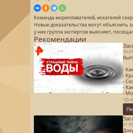
Команда мореплавателей, искателей сокр
Новые доказательства могут объяснить з
у них группа экспертов выясняет, посеща
Рекомендации
Зас
20.0
Вып
- К
- Кр
- С
- Ка
- Мо
4
Пе
Заг
21.0
Док