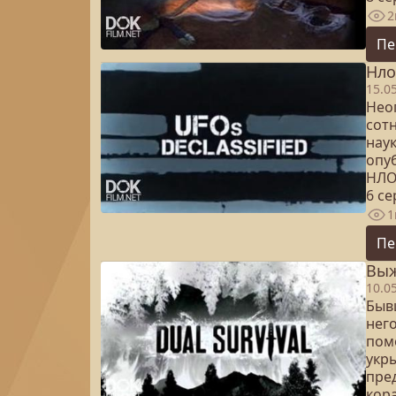
2
Пе
Нло
15.0
Нео
сот
нау
опу
НЛО
6 с
1
Пе
Выж
10.0
Быв
нег
пом
укры
пред
кор