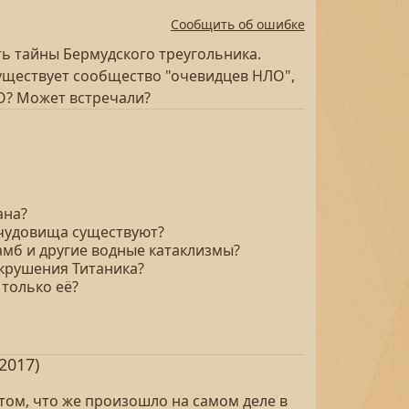
Сообщить об ошибке
ь тайны Бермудского треугольника.
Существует сообщество "очевидцев НЛО",
ЛО? Может встречали?
ана?
ти чудовища существуют?
амб и другие водные катаклизмы?
а крушения Титаника?
 только её?
2017)
том, что же произошло на самом деле в