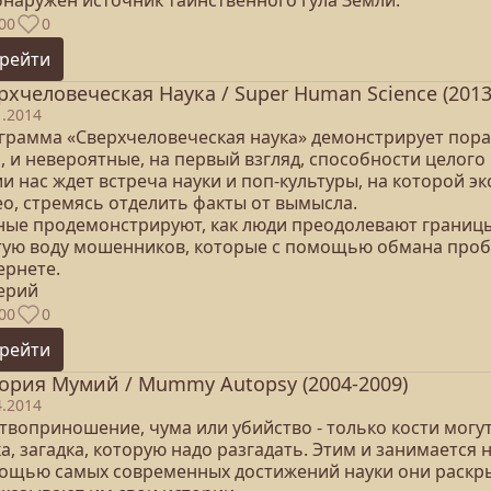
бнаружен источник таинственного гула Земли.
00
0
рейти
рхчеловеческая Наука / Super Human Science (2013
1.2014
грамма «Сверхчеловеческая наука» демонстрирует пор
а, и невероятные, на первый взгляд, способности целог
ии нас ждет встреча науки и поп-культуры, на которой 
ео, стремясь отделить факты от вымысла.
ные продемонстрируют, как люди преодолевают границы 
тую воду мошенников, которые с помощью обмана пробо
ернете.
серий
00
0
рейти
ория Мумий / Mummy Autopsy (2004-2009)
4.2014
воприношение, чума или убийство - только кости могут
а, загадка, которую надо разгадать. Этим и занимается
ощью самых современных достижений науки они раскры