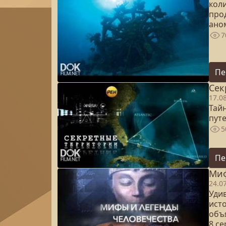
кол
про
ано
7
Пе
Сек
17.0
Тай
пут
5
Пе
Миф
24.0
Уди
ист
объ
8 с