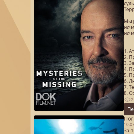
судь
Терр
Мы 
исче
исч
1. А
2. 
3. 
4. 
5. 
6. 
7. Т
8. 
2
Пе
Пог
10.0
За 