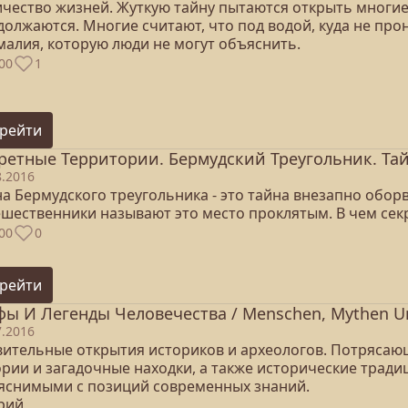
ичество жизней. Жуткую тайну пытаются открыть многие
должаются. Многие считают, что под водой, куда не про
малия, которую люди не могут объяснить.
00
1
рейти
ретные Территории. Бермудский Треугольник. Та
8.2016
на Бермудского треугольника - это тайна внезапно обо
ешественники называют это место проклятым. В чем сек
00
0
рейти
ы И Легенды Человечества / Menschen, Mythen Un
7.2016
вительные открытия историков и археологов. Потрясаю
ории и загадочные находки, а также исторические тради
яснимыми с позиций современных знаний.
ерий