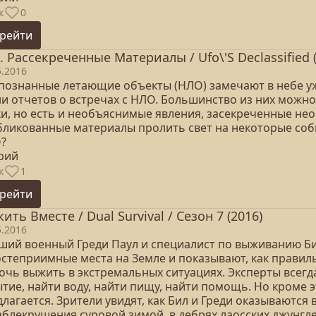
к
0
рейти
. Рассекреченные Материалы / Ufo\'S Declassified 
5.2016
познанные летающие объекты (НЛО) замечают в небе уж
ни отчетов о встречах с НЛО. Большинство из них можно
ки, но есть и необъяснимые явления, засекреченные не
бликованные материалы пролить свет на некоторые событ
?
ерий
к
1
рейти
ить Вместе / Dual Survival / Сезон 7 (2016)
5.2016
ший военный Греди Паул и специалист по выживанию Б
остеприимные места на Земле и показывают, как правил
очь выжить в экстремальных ситуациях. Эксперты всегд
тие, найти воду, найти пищу, найти помощь. Но кроме э
лагается. Зрители увидят, как Бил и Греди оказываются
аблекрушения суровой зимой, в дебрях лаосских джунгле