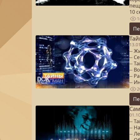
пещ
10 
1
Пе
Тай
13.0
-- Ж
-- С
-- Т
-- 
-- Р
-- 
2
Пе
Сам
01.1
-- Т
-- Н
-- Л