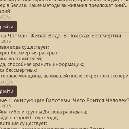
ер в Белизе. Какие методы выживания предложат они?..
серий
к
0
рейти
ны Чапман. Живая Вода. В Поисках Бессмертия
1.2016
ивая вода существует;
екрет бессмертия раскрыт;
айна долгожителей;
Вода, способная хранить информацию;
аса бессмертных;
Интервью женщины, выжившей после секретного экспери
00
0
рейти
ые Шокирующие Гипотезы. Чего Боится Человек? 
0.2015
айна гибели группы Дятлова разгадана;
айден второй Стоунхендж;
евитация существует;