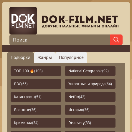
Подборки
Жанры
Популярное
ТОП-100 🔥
(103)
National Geographic
(92)
BBC
(65)
Животные и природа
(64)
Катастрофы
(51)
Netflix
(42)
Военные
(36)
История
(36)
Криминал
(34)
Discovery
(33)