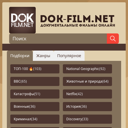
Подборки
Жанры
Популярное
ТОП-100 🔥
(103)
National Geographic
(92)
BBC
(65)
Животные и природа
(64)
Катастрофы
(51)
Netflix
(42)
Военные
(36)
История
(36)
Криминал
(34)
Discovery
(33)