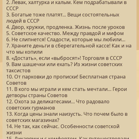
2. Левак, халтурка и калым. Кем подрабатывали в
СССР
3. Богатые тоже платят... Вещи состоятельных
людей в СССР
4. Двор, кружки, продленка. Жизнь после уроков
5. Советское качество. Между правдой и мифом
6. Не слипнется! Сладости, которые мы любили...
7. Храните деньги в сберегательной кассе! Как и на
что мы копили
8. «Достать», если «выбросят»! Торговля в СССР
9. Вам шашечки или ехать? Из жизни советских
таксистов
10. От парковки до прописки! Бесплатная страна
Советов
11. В кого мы играли и кем стать мечтали... Герои
детворы страны Советов
12. Охота за деликатесами... Что радовало
советских гурманов
13. Когда цены знали наизусть. Что почем было в
советских магазинах?
14. Не так, как сейчас. Особенности советской
жизни
15. Дикарями и с комфортом. Как путешествовали