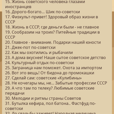
15. Жизнь советского человека глазами
иностранцев
16. Дорого-богато… Шик по-советски
17. Физкульт-привет! Здоровый образ жизни в
СССР
18. Жизнь в СССР, где деньги были - не главное
19. Сообразим на троих? Питейные традиции в
СССР
20. Главное - внимание. Подарки нашей юности
21. Джек-пот по-советски
22. Как мы охотились и рыбачили
23. А дома вкуснее! Наше сытое советское детство
24. Культурный отдых по-советски
25. Заграница нам поможет. Охота за импортом
26. Вот это вещь! От бидона до промокашки
27. Сделай сам: советские «Кулибины»
28. Не кочегары мы, не... Забытые профессии СССР
29. А что там по телеку? Любимые советские
передачи
30. Мелодии и ритмы страны Советов
31. Бутылка кефира, пол батона.. Фастфуд по-
советски
32. До свадьбы заживет! Народная медицина