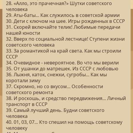
28. «Алло, это прачечная?» Шутки советского
человека
29. Аты-баты... Как служилось в советской армии
30. Дети с ключом на шее. Игры рожденных в СССР
31. Скорей включайте телик! Любимые передачи
нашей юности
32. Вверх по социальной лестнице! Ступени жизни
советского человека
33. За романтикой на край света. Как мы строили
СССР
34. Очевидное - невероятное. Во что мы верили
35. От ушанки до матрешек. Из СССР с любовью
36. Лыжня, каток, снежки, сугробы... Как мы
коротали зиму
37. Скромно, но со вкусом... Особенности
советского ремонта
38. И роскошь, и средство передвижения... Личный
транспорт в СССР
39. Самый лучший день. Будни советского
человека
40. 01, 03, 07... Кто спешил на помощь советскому
человеку