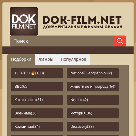
Подборки
Жанры
Популярное
ТОП-100 🔥
(103)
National Geographic
(92)
BBC
(65)
Животные и природа
(64)
Катастрофы
(51)
Netflix
(42)
Военные
(36)
История
(36)
Криминал
(34)
Discovery
(33)