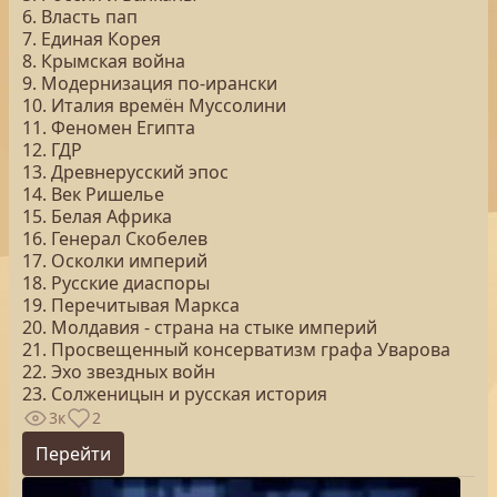
6. Власть пап
7. Единая Корея
8. Крымская война
9. Модернизация по-ирански
10. Италия времён Муссолини
11. Феномен Египта
12. ГДР
13. Древнерусский эпос
14. Век Ришелье
15. Белая Африка
16. Генерал Скобелев
17. Осколки империй
18. Русские диаспоры
19. Перечитывая Маркса
20. Молдавия - страна на стыке империй
21. Просвещенный консерватизм графа Уварова
22. Эхо звездных войн
23. Солженицын и русская история
3к
2
Перейти