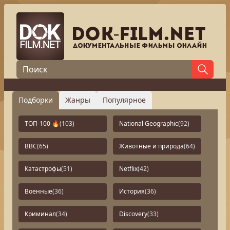
Подборки
Жанры
Популярное
ТОП-100 🔥
(103)
National Geographic
(92)
BBC
(65)
Животные и природа
(64)
Катастрофы
(51)
Netflix
(42)
Военные
(36)
История
(36)
Криминал
(34)
Discovery
(33)