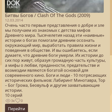
Битвы Богов / Clash Of The Gods (2009)
12.03.2014
Очень часто первые представления о добре и зле
мы получаем из знакомых с детства мифов
Древнего мира. Тысячелетия назад эти «наивные»
истории о богах помогали древним осознать
окружающий мир, выработать правила жизни и
поведения в обществе. И вы ошибаетесь, если
думаете, что древние боги умерли. Их истории до
сих пор живут, образуя громадную часть культуры,
а мифы о любви, преданности, предательстве и
возмездии являются богатой основой для
современного кино. Боги и люди - 10 потрясающих
исторических фильмов: Лабиринт Минотавра, Тор
– Бог Грома, Беовульф и другие захватывающие
истории.
10 серий
3к
0
Перейти