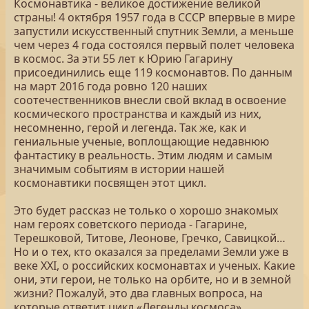
Космонавтика - великое достижение великой
страны! 4 октября 1957 года в СССР впервые в мире
запустили искусственный спутник Земли, а меньше
чем через 4 года состоялся первый полет человека
в космос. За эти 55 лет к Юрию Гагарину
присоединились еще 119 космонавтов. По данным
на март 2016 года ровно 120 наших
соотечественников внесли свой вклад в освоение
космического пространства и каждый из них,
несомненно, герой и легенда. Так же, как и
гениальные ученые, воплощающие недавнюю
фантастику в реальность. Этим людям и самым
значимым событиям в истории нашей
космонавтики посвящен этот цикл.
Это будет рассказ не только о хорошо знакомых
нам героях советского периода - Гагарине,
Терешковой, Титове, Леонове, Гречко, Савицкой…
Но и о тех, кто оказался за пределами Земли уже в
веке XXI, о российских космонавтах и ученых. Какие
они, эти герои, не только на орбите, но и в земной
жизни? Пожалуй, это два главных вопроса, на
которые ответит цикл «Легенды космоса».