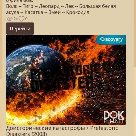
8 фильмов:
Волк -- Тигр -- Леопард -- Лев -- Большая белая
акула -- Касатка -- Змеи -- Крокодил
2к
0
Перейти
Доисторические катастрофы / Prehistoric
Disasters (2008)