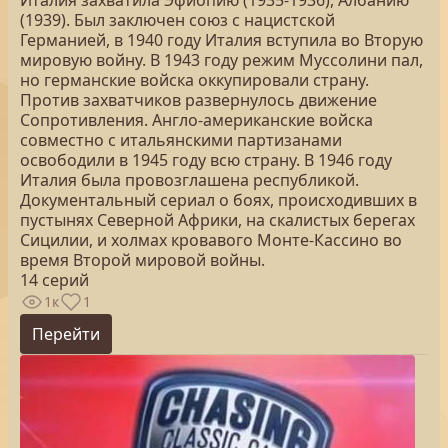
Италия захватила Эфиопию (1935-1936), Албанию
(1939). Был заключен союз с нацистской
Германией, в 1940 году Италия вступила во Вторую
мировую войну. В 1943 году режим Муссолини пал,
но германские войска оккупировали страну.
Против захватчиков развернулось движение
Сопротивления. Англо-американские войска
совместно с итальянскими партизанами
освободили в 1945 году всю страну. В 1946 году
Италия была провозглашена республикой.
Документальный сериал о боях, происходивших в
пустынях Северной Африки, на скалистых берегах
Сицилии, и холмах кровавого Монте-Кассино во
время Второй мировой войны.
14 серий
1к
1
Перейти