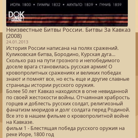
Неизвестные Битвы России. Битвы За Кавказ
(2008)
24.01.2013
История России написана на полях сражений.
Куликовская битва, Бородино, Курская дуга…
Сколько раз на пути грозного и непобедимого
доселе врага становилась русская армия! О
кровопролитных сражениях и великих победах
знают и помнят все, но есть еще и другие славные
страницы истории русского оружия.
Более 50 лет Кавказ находился в огне невиданной
по своей жестокости войны. Отчаянная храбрость
горцев и доблесть русских солдат, религиозный
фанатизм мюридов и долг солдата перед Родиной.
Все это в нашем фильме о кровопролитной войне
на Кавказе.
фильм 1 - Блестящая победа русского оружия на
реке Иоре, 1800 год