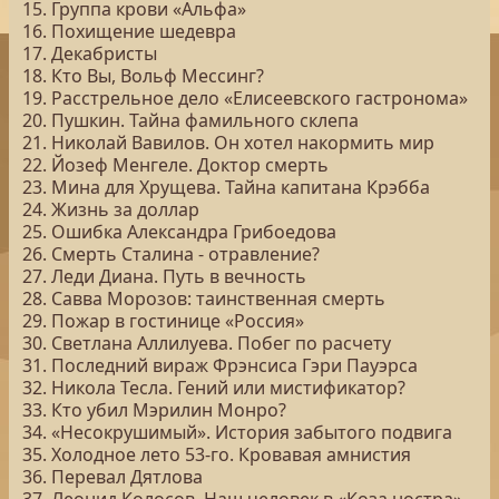
15. Группа крови «Альфа»
16. Похищение шедевра
17. Декабристы
18. Кто Вы, Вольф Мессинг?
19. Расстрельное дело «Елисеевского гастронома»
20. Пушкин. Тайна фамильного склепа
21. Николай Вавилов. Он хотел накормить мир
22. Йозеф Менгеле. Доктор смерть
23. Мина для Хрущева. Тайна капитана Крэбба
24. Жизнь за доллар
25. Ошибка Александра Грибоедова
26. Смерть Сталина - отравление?
27. Леди Диана. Путь в вечность
28. Савва Морозов: таинственная смерть
29. Пожар в гостинице «Россия»
30. Светлана Аллилуева. Побег по расчету
31. Последний вираж Фрэнсиса Гэри Пауэрса
32. Никола Тесла. Гений или мистификатор?
33. Кто убил Мэрилин Монро?
34. «Несокрушимый». История забытого подвига
35. Холодное лето 53-го. Кровавая амнистия
36. Перевал Дятлова