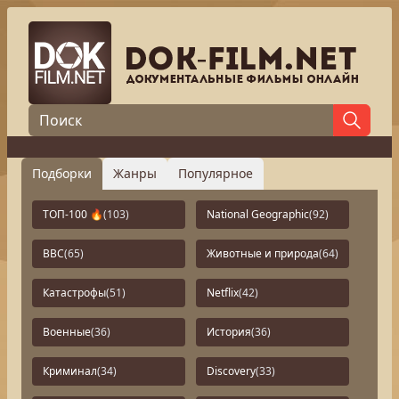
Подборки
Жанры
Популярное
ТОП-100 🔥
(103)
National Geographic
(92)
BBC
(65)
Животные и природа
(64)
Катастрофы
(51)
Netflix
(42)
Военные
(36)
История
(36)
Криминал
(34)
Discovery
(33)