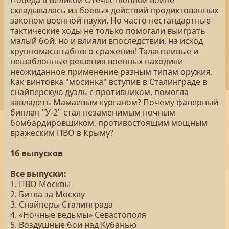
Победа в Великой Отечественной войне
складывалась из боевых действий продиктованных
законом военной науки. Но часто нестандартные
тактические ходы не только помогали выиграть
малый бой, но и влияли впоследствии, на исход
крупномасштабного сражения! Талантливые и
нешаблонные решения военных находили
неожиданное применение разным типам оружия.
Как винтовка "мосинка" вступив в Сталинграде в
снайперскую дуэль с противником, помогла
завладеть Мамаевым курганом? Почему фанерный
биплан "У-2" стал незаменимым ночным
бомбардировщиком, противостоящим мощным
вражеским ПВО в Крыму?
16 выпусков
Все выпуски:
1. ПВО Москвы
2. Битва за Москву
3. Снайперы Сталинграда
4. «Ночные ведьмы» Севастополя
5. Воздушные бои над Кубанью