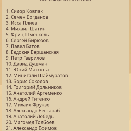
1. Сидор Ковпак
2. Семен Богданов
3. Исса Плиев
4. Михаил Шатин
5. Фриц Шменкель
6. Сергей Бирюзов
7. Павел Батов
8. Евдокия Бершанская
9. Петр Гаврилов
10. Давид Душман
11. Юрий Максюта
12. Минигали Шаймуратов
13. Борис Соколов
14. Григорий Дольников
15. Анатолий Артеменко
16. Андрей Титенко
17. Михаил Фрунзе
18. Александр Бессараб
19. Анатолий Лебедь
20. Магомед Толбоев
21. Александр Ефимов