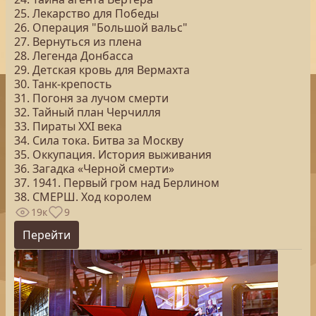
25. Лекарство для Победы
26. Операция "Большой вальс"
27. Вернуться из плена
28. Легенда Донбасса
29. Детская кровь для Вермахта
30. Танк-крепость
31. Погоня за лучом смерти
32. Тайный план Черчилля
33. Пираты ХХI века
34. Сила тока. Битва за Москву
35. Оккупация. История выживания
36. Загадка «Черной смерти»
37. 1941. Первый гром над Берлином
38. СМЕРШ. Ход королем
19к
9
Перейти