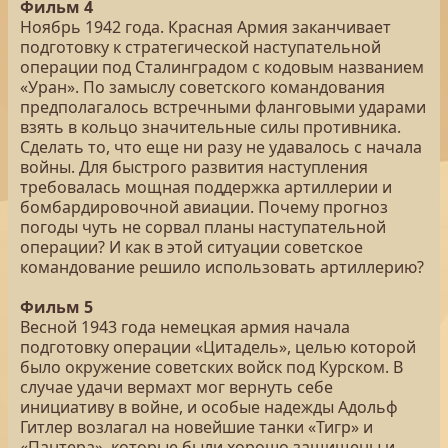
Фильм 4
Ноябрь 1942 года. Красная Армия заканчивает
подготовку к стратегической наступательной
операции под Сталинградом с кодовым названием
«Уран». По замыслу советского командования
предполагалось встречными фланговыми ударами
взять в кольцо значительные силы противника.
Сделать то, что еще ни разу не удавалось с начала
войны. Для быстрого развития наступления
требовалась мощная поддержка артиллерии и
бомбардировочной авиации. Почему прогноз
погоды чуть не сорвал планы наступательной
операции? И как в этой ситуации советское
командование решило использовать артиллерию?
Фильм 5
Весной 1943 года немецкая армия начала
подготовку операции «Цитадель», целью которой
было окружение советских войск под Курском. В
случае удачи вермахт мог вернуть себе
инициативу в войне, и особые надежды Адольф
Гитлер возлагал на новейшие танки «Тигр» и
«Пантера», которые были хорошо защищены и