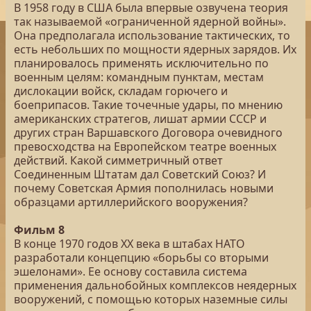
В 1958 году в США была впервые озвучена теория
так называемой «ограниченной ядерной войны».
Она предполагала использование тактических, то
есть небольших по мощности ядерных зарядов. Их
планировалось применять исключительно по
военным целям: командным пунктам, местам
дислокации войск, складам горючего и
боеприпасов. Такие точечные удары, по мнению
американских стратегов, лишат армии СССР и
других стран Варшавского Договора очевидного
превосходства на Европейском театре военных
действий. Какой симметричный ответ
Соединенным Штатам дал Советский Союз? И
почему Советская Армия пополнилась новыми
образцами артиллерийского вооружения?
Фильм 8
В конце 1970 годов XX века в штабах НАТО
разработали концепцию «борьбы со вторыми
эшелонами». Ее основу составила система
применения дальнобойных комплексов неядерных
вооружений, с помощью которых наземные силы