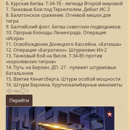
6. Курская битва. Т-34-76 - легенда Второй мировой
7. Танковые бои под Тернополем. Дебют ИС-2
8. Балатонское сражение. Огневой мешок для
тигра
9. Балтийский флот. Битва советских подводников
10. Прорыв блокады Ленинграда. Операция
«Искра»
11. Освобождение Донецкого бассейна. «Катюша»
12. Операция «Багратион». Штурмовик Ил-2
13. Танковый бой на Висле. Т-34-85 против
«королевских тигров»
14. Путь на Берлин. ДП- 27 - пулемет штурмовых
батальонов
15. Взятие Кенигсберга. Штурм особой мощности
16. Штурм Берлина. Крупнокалиберные минометы
16к
7
Перейти