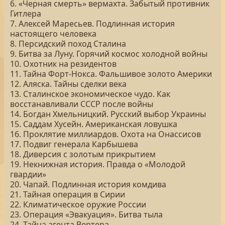
6. «Черная смерть» вермахта. Забытый противник
Гитлера
7. Алексей Маресьев. Подлинная история
настоящего человека
8. Персидский поход Сталина
9. Битва за Луну. Горячий космос холодной войны
10. Охотник на резидентов
11. Тайна Форт-Нокса. Фальшивое золото Америки
12. Аляска. Тайны сделки века
13. Сталинское экономическое чудо. Как
восстанавливали СССР после войны
14. Богдан Хмельницкий. Русский выбор Украины
15. Саддам Хусейн. Американская ловушка
16. Проклятие миллиардов. Охота на Онассисов
17. Подвиг генерала Карбышева
18. Диверсия с золотым прикрытием
19. Некнижная история. Правда о «Молодой
гвардии»
20. Чапай. Подлинная история комдива
21. Тайная операция в Сирии
22. Климатическое оружие России
23. Операция «Эвакуация». Битва тыла
24. Тайна агента Вертера