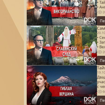
• Т
• А
2
Пе
Сам
20.1
• С
• За
• Ве
2
Пе
Тай
19.1
Два
уча
с ч
6
Пе