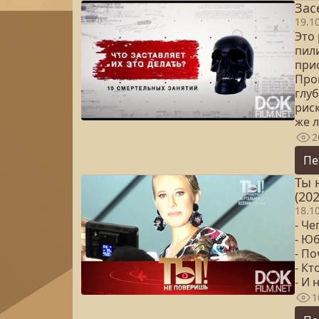
Зас
19.1
Это
пили
при
Пров
глу
рис
же л
2
Пе
Ты 
(202
18.1
- Ч
- Ю
- П
- К
- И
1