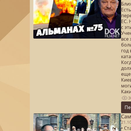
Бли
Ест
пере
ЕС. 
с эт
Уче
все 
бол
год
кат
Ког
дол
еще
Кие
моги
Как
3
Пе
Сам
21.1
• С