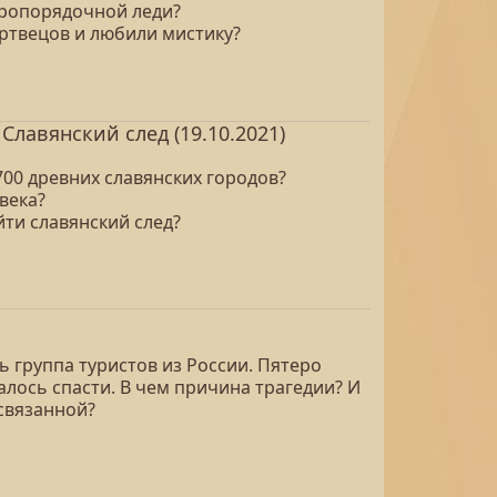
бропорядочной леди?
ртвецов и любили мистику?
лавянский след (19.10.2021)
700 древних славянских городов?
века?
йти славянский след?
 группа туристов из России. Пятеро
лось спасти. В чем причина трагедии? И
связанной?