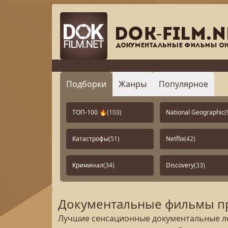
Подборки
Жанры
Популярное
ТОП-100 🔥
(103)
National Geographic
(
Катастрофы
(51)
Netflix
(42)
Криминал
(34)
Discovery
(33)
Документальные фильмы пр
Лучшие сенсационные документальные ле