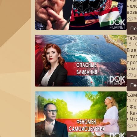
чел
воз
3
Пе
Тай
15.1
В а
– те
про
сам
2
Пе
Сам
15.1
• Ф
• Ка
• Чт
5
Пе