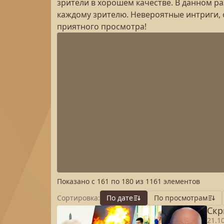
зрители в хорошем качестве. В данном р
каждому зрителю. Невероятные интриги, 
приятного просмотра!
Показано с
161
по
180
из
1161
элементов
Сортировка:
По дате
По просмотрам
Скр
21.1