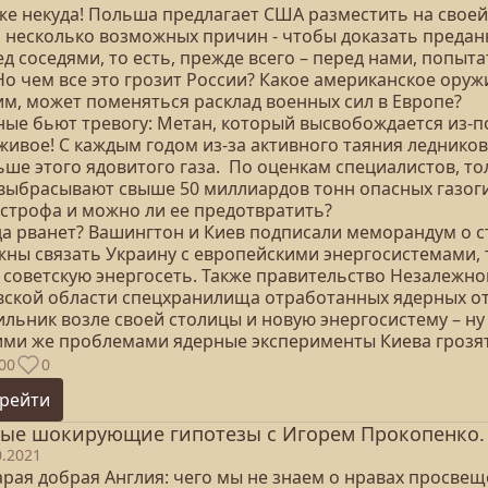
же некуда! Польша предлагает США разместить на своей
ь несколько возможных причин - чтобы доказать предан
д соседями, то есть, прежде всего – перед нами, попыт
Но чем все это грозит России? Какое американское оруж
им, может поменяться расклад военных сил в Европе?
ные бьют тревогу: Метан, который высвобождается из-
живое! С каждым годом из-за активного таяния леднико
ьше этого ядовитого газа. По оценкам специалистов, т
 выбрасывают свыше 50 миллиардов тонн опасных газог
астрофа и можно ли ее предотвратить?
да рванет? Вашингтон и Киев подписали меморандум о с
жны связать Украину с европейскими энергосистемами, 
 советскую энергосеть. Также правительство Незалежно
вской области спецхранилища отработанных ядерных отх
льник возле своей столицы и новую энергосистему – ну и
ими же проблемами ядерные эксперименты Киева грозят
00
0
рейти
ые шокирующие гипотезы с Игорем Прокопенко. В
0.2021
тарая добрая Англия: чего мы не знаем о нравах просве