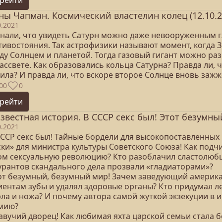
ны Чапман. Космический властелин колец (12.10.2
0.2021
знали, что увидеть Сатурн можно даже невооруженным 
тивостояния. Так астрофизики называют момент, когда 
у Солнцем и планетой. Тогда газовый гигант можно разг
ассвете. Как образовались кольца Сатурна? Правда ли, 
ила? И правда ли, что вскоре второе Солнце вновь зажж
00
0
рейти
звестная история. В СССР секс был! Этот безумны
0.2021
 СССР секс был! Тайные бордели для высокопоставленных
ски» для министра культуры Советского Союза! Как подч
ом сексуальную революцию? Кто разоблачил сластолюбц
урантов скандального дела прозвали «гладиаторами»?
тот безумный, безумный мир! Зачем заведующий амери
иентам зубы и удалял здоровые органы? Кто придумал 
рла и ножа? И почему автора самой жуткой экзекуции в
мию?
лавучий дворец! Как любимая яхта царской семьи стала 