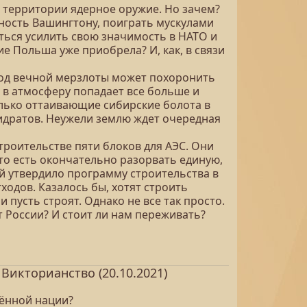
 территории ядерное оружие. Но зачем?
ность Вашингтону, поиграть мускулами
аться усилить свою значимость в НАТО и
ие Польша уже приобрела? И, как, в связи
под вечной мерзлоты может похоронить
в в атмосферу попадает все больше и
олько оттаивающие сибирские болота в
идратов. Неужели землю ждет очередная
троительстве пяти блоков для АЭС. Они
то есть окончательно разорвать единую,
й утвердило программу строительства в
одов. Казалось бы, хотят строить
 пусть строят. Однако не все так просто.
 России? И стоит ли нам переживать?
икторианство (20.10.2021)
щённой нации?