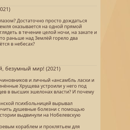
021)
глазом? Достаточно просто дождаться
Земля оказывается на одной прямой
лядеть в течение целой ночи, на закате и
что раньше над Землёй горело два
ётся в небесах?
й, безумный мир! (2021)
 чиновников и личный «ансамбль ласки и
инённые Хрущева устроили у него под
ев в высших эшелонах власти? И почему
канской психбольницей вырывал
лечить душевные болезни с помощью
 истории выдвинули на Нобелевскую
боевым кораблем и проклятьем для