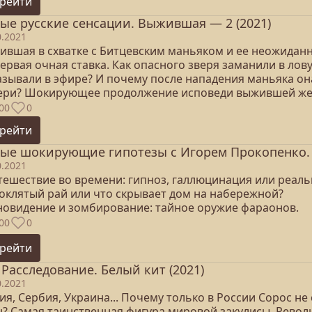
рейти
ые русские сенсации. Выжившая — 2 (2021)
0.2021
ившая в схватке с Битцевским маньяком и ее неожиданн
ервая очная ставка. Как опасного зверя заманили в лов
азывали в эфире? И почему после нападения маньяка он
ери? Шокирующее продолжение исповеди выжившей же
00
0
рейти
ые шокирующие гипотезы с Игорем Прокопенко. П
0.2021
утешествие во времени: гипноз, галлюцинация или реаль
роклятый рай или что скрывает дом на набережной?
сновидение и зомбирование: тайное оружие фараонов.
00
0
рейти
 Расследование. Белый кит (2021)
0.2021
ия, Сербия, Украина... Почему только в России Сорос 
н? Самая таинственная фигура мировой закулисы. Револ