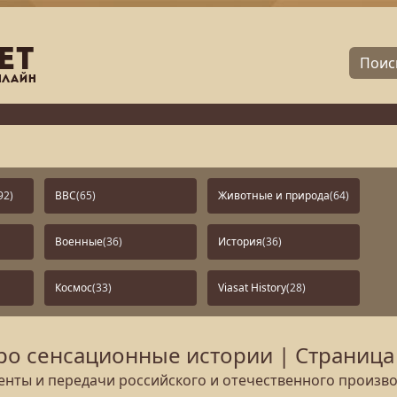
92)
BBC
(65)
Животные и природа
(64)
Военные
(36)
История
(36)
Космос
(33)
Viasat History
(28)
о сенсационные истории | Страница
нты и передачи российского и отечественного произво