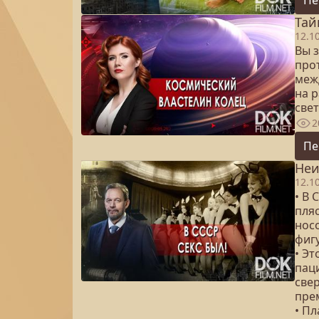
Тай
12.1
Вы 
про
межд
на р
свет
2
Пе
Неи
12.1
• В
пля
нос
фиг
• Э
пац
све
пре
• П