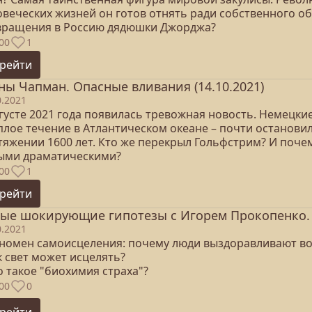
овеческих жизней он готов отнять ради собственного об
вращения в Россию дядюшки Джорджа?
00
1
рейти
ны Чапман. Опасные вливания (14.10.2021)
0.2021
вгусте 2021 года появилась тревожная новость. Немецки
плое течение в Атлантическом океане – почти остановил
тяжении 1600 лет. Кто же перекрыл Гольфстрим? И почем
ыми драматическими?
00
1
рейти
ые шокирующие гипотезы с Игорем Прокопенко. Ф
0.2021
еномен самоисцеления: почему люди выздоравливают в
к свет может исцелять?
о такое "биохимия страха"?
00
0
рейти