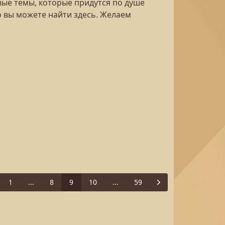
вые темы, которые придутся по душе
о вы можете найти здесь. Желаем
1
...
8
9
10
...
59
evious
Next