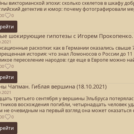
айны викторианской эпохи: сколько скелетов в шкафу до
нглийский детектив и юмор: почему фотографировали ме
00
0
рейти
ые шокирующие гипотезы с Игорем Прокопенко. С
0.2021
енсационные раскопки: как в Германии оказались свыше 
прещенная история: что знал Ломоносов о России до 11 
ликое переселение народов: где еще в Европе можно на
00
0
рейти
ны Чапман. Гиблая вершина (18.10.2021)
0.2021
дцать третьего сентября у вершины Эльбруса потерялась
стников восхождения погибли, четырнадцать человек уда
ем не очевидным на первый взгляд она может оказаться 
00
0
рейти