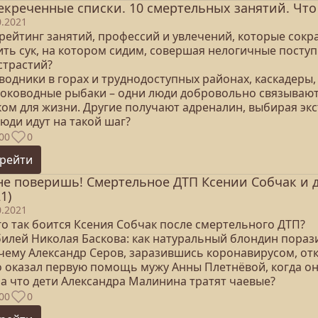
екреченные списки. 10 смертельных занятий. Что з
0.2021
 рейтинг занятий, профессий и увлечений, которые сок
ть сук, на котором сидим, совершая нелогичные поступ
страстий?
одники в горах и труднодоступных районах, каскадеры,
боководные рыбаки – одни люди добровольно связывают
ком для жизни. Другие получают адреналин, выбирая эк
юди идут на такой шаг?
00
0
рейти
не поверишь! Смертельное ДТП Ксении Собчак и 
1)
0.2021
его так боится Ксения Собчак после смертельного ДТП?
билей Николая Баскова: как натуральный блондин порази
очему Александр Серов, заразившись коронавирусом, от
то оказал первую помощь мужу Анны Плетнёвой, когда о
 на что дети Александра Малинина тратят чаевые?
00
0