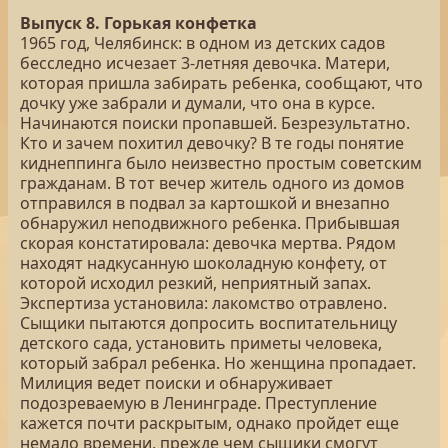
Выпуск 8. Горькая конфетка
1965 год, Челябинск: в одном из детских садов
бесследно исчезает 3-летняя девочка. Матери,
которая пришла забирать ребенка, сообщают, что
дочку уже забрали и думали, что она в курсе.
Начинаются поиски пропавшей. Безрезультатно.
Кто и зачем похитил девочку? В те годы понятие
киднеппинга было неизвестно простым советским
гражданам. В тот вечер житель одного из домов
отправился в подвал за картошкой и внезапно
обнаружил неподвижного ребенка. Прибывшая
скорая констатировала: девочка мертва. Рядом
находят надкусанную шоколадную конфету, от
которой исходил резкий, неприятный запах.
Экспертиза установила: лакомство отравлено.
Сыщики пытаются допросить воспитательницу
детского сада, установить приметы человека,
который забрал ребенка. Но женщина пропадает.
Милиция ведет поиски и обнаруживает
подозреваемую в Ленинграде. Преступление
кажется почти раскрытым, однако пройдет еще
немало времени, прежде чем сыщики смогут