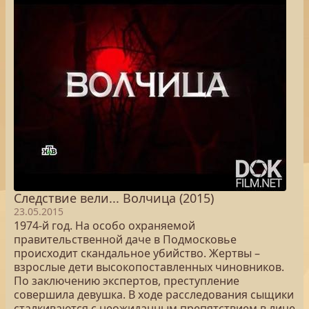
Следствие вели... Волчица (2015)
23.05.2015
1974-й год. На особо охраняемой
правительственной даче в Подмосковье
происходит скандальное убийство. Жертвы –
взрослые дети высокопоставленных чиновников.
По заключению экспертов, преступление
совершила девушка. В ходе расследования сыщики
сталкиваются с неожиданным препятствием в лице