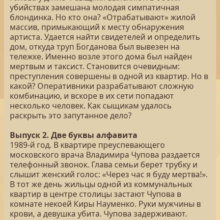
убийствах замешана молодая симпатичная
блондинка. Но кто она? «Отрабатывают» жилой
массив, примыкающий к месту обнаружения
артиста. Удается найти свидетелей и определить
дом, откуда труп Богданова был вывезен на
тележке. Именно возле этого дома был найден
мертвым и таксист. Становится очевидным:
преступления совершены в одной из квартир. Но в
какой? Оперативники разрабатывают сложную
комбинацию, и вскоре в их сети попадают
несколько человек. Как сыщикам удалось
раскрыть это запутанное дело?
Выпуск 2. Две буквы алфавита
1989-й год. В квартире преуспевающего
московского врача Владимира Чупова раздается
телефонный звонок. Глава семьи берет трубку и
слышит женский голос: «Через час я буду мертва!».
В тот же день жильцы одной из коммунальных
квартир в центре столицы застают Чупова в
комнате некоей Киры Науменко. Руки мужчины в
крови, а девушка убита. Чупова задерживают.