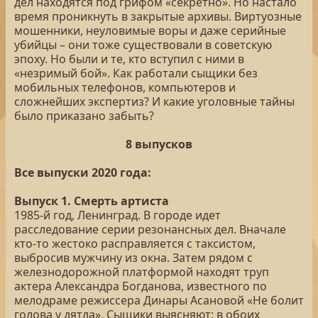
дел находятся под грифом «секретно». Но настало
время проникнуть в закрытые архивы. Виртуозные
мошенники, неуловимые воры и даже серийные
убийцы – они тоже существовали в советскую
эпоху. Но были и те, кто вступил с ними в
«незримый бой». Как работали сыщики без
мобильных телефонов, компьютеров и
сложнейших экспертиз? И какие уголовные тайны
было приказано забыть?
8 выпусков
Все выпуски 2020 года:
Выпуск 1. Смерть артиста
1985-й год, Ленинград. В городе идет
расследование серии резонансных дел. Вначале
кто-то жестоко расправляется с таксистом,
выбросив мужчину из окна. Затем рядом с
железнодорожной платформой находят труп
актера Александра Богданова, известного по
мелодраме режиссера Динары Асановой «Не болит
голова у дятла». Сыщики выясняют: в обоих