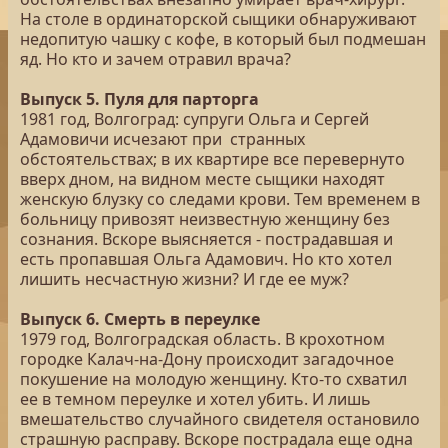
На столе в ординаторской сыщики обнаруживают
недопитую чашку с кофе, в который был подмешан
яд. Но кто и зачем отравил врача?
Выпуск 5. Пуля для парторга
1981 год, Волгоград: супруги Ольга и Сергей
Адамовичи исчезают при странных
обстоятельствах; в их квартире все перевернуто
вверх дном, на видном месте сыщики находят
женскую блузку со следами крови. Тем временем в
больницу привозят неизвестную женщину без
сознания. Вскоре выясняется - пострадавшая и
есть пропавшая Ольга Адамович. Но кто хотел
лишить несчастную жизни? И где ее муж?
Выпуск 6. Смерть в переулке
1979 год, Волгоградская область. В крохотном
городке Калач-на-Дону происходит загадочное
покушение на молодую женщину. Кто-то схватил
ее в темном переулке и хотел убить. И лишь
вмешательство случайного свидетеля остановило
страшную расправу. Вскоре пострадала еще одна