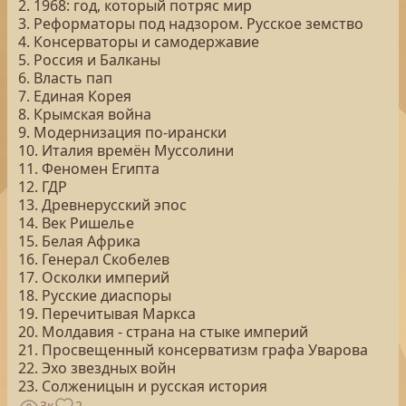
2. 1968: год, который потряс мир
3. Реформаторы под надзором. Русское земство
4. Консерваторы и самодержавие
5. Россия и Балканы
6. Власть пап
7. Единая Корея
8. Крымская война
9. Модернизация по-ирански
10. Италия времён Муссолини
11. Феномен Египта
12. ГДР
13. Древнерусский эпос
14. Век Ришелье
15. Белая Африка
16. Генерал Скобелев
17. Осколки империй
18. Русские диаспоры
19. Перечитывая Маркса
20. Молдавия - страна на стыке империй
21. Просвещенный консерватизм графа Уварова
22. Эхо звездных войн
23. Солженицын и русская история
3к
2