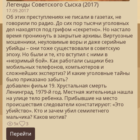
Легенды Советского Сыска (2017)
17.09.2017
Об этих преступлениях не писали в газетах, не
говорили по радио. До сих пор тысячи уголовных
дел находятся под грифом «секретно». Но настало
время проникнуть в закрытые архивы. Виртуозные
мошенники, неуловимые воры и даже серийные
убийцы – они тоже существовали в советскую
эпоху. Но были и те, кто вступил с ними в
«незримый бой». Как работали сыщики без
мобильных телефонов, компьютеров и
сложнейших экспертиз? И какие уголовные тайны
было приказано забыть?
добавлен фильм 19. Хрустальная смерть
Ленинград, 1979-й год. Местная жительница нашла
на улице тело ребенка. Прибывшие на место
происшествия следователи констатируют: «Это
убийство». Кто и зачем убил семилетнего
мальчика? Каков мотив?
5к
3
Перейти