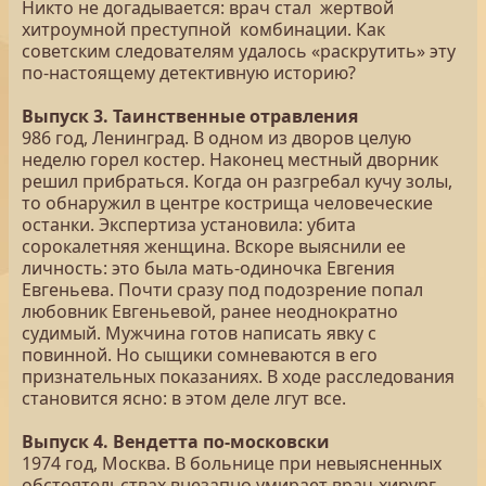
Никто не догадывается: врач стал жертвой
хитроумной преступной комбинации. Как
советским следователям удалось «раскрутить» эту
по-настоящему детективную историю?
Выпуск 3. Таинственные отравления
986 год, Ленинград. В одном из дворов целую
неделю горел костер. Наконец местный дворник
решил прибраться. Когда он разгребал кучу золы,
то обнаружил в центре кострища человеческие
останки. Экспертиза установила: убита
сорокалетняя женщина. Вскоре выяснили ее
личность: это была мать-одиночка Евгения
Евгеньева. Почти сразу под подозрение попал
любовник Евгеньевой, ранее неоднократно
судимый. Мужчина готов написать явку с
повинной. Но сыщики сомневаются в его
признательных показаниях. В ходе расследования
становится ясно: в этом деле лгут все.
Выпуск 4. Вендетта по-московски
1974 год, Москва. В больнице при невыясненных
обстоятельствах внезапно умирает врач-хирург.