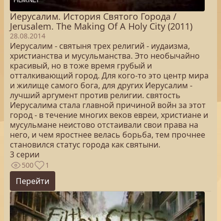
Иерусалим. История Святого Города /
Jerusalem. The Making Of A Holy City (2011)
28.08.2014
Иерусалим - святыня трех религий - иудаизма,
христианства и мусульманства. Это необычайно
красивый, но в тоже время грубый и
отталкивающий город. Для кого-то это центр мира
и жилище самого бога, для других Иерусалим -
лучший аргумент против религии. святость
Иерусалима стала главной причиной войн за этот
город - в течение многих веков евреи, христиане и
мусульмане неистово отстаивали свои права на
него, и чем яростнее велась борьба, тем прочнее
становился статус города как святыни.
3 серии
500
1
Перейти