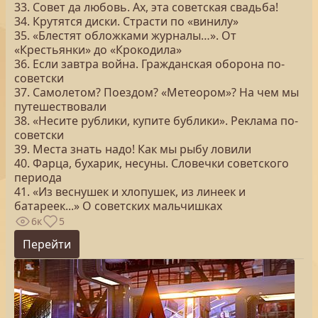
33. Совет да любовь. Ах, эта советская свадьба!
34. Крутятся диски. Страсти по «винилу»
35. «Блестят обложками журналы…». От
«Крестьянки» до «Крокодила»
36. Если завтра война. Гражданская оборона по-
советски
37. Самолетом? Поездом? «Метеором»? На чем мы
путешествовали
38. «Несите рублики, купите бублики». Реклама по-
советски
39. Места знать надо! Как мы рыбу ловили
40. Фарца, бухарик, несуны. Словечки советского
периода
41. «Из веснушек и хлопушек, из линеек и
батареек...» О советских мальчишках
6к
5
Перейти