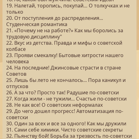
19. Налетай, торопись, покупай… О толкучках и не
только
20. От поступления до распределения...
Студенческая романтика
21. «Почему не на работе?» Как мы боролись за
трудовую дисциплину"
22. Вкус из детства. Правда и мифы о советской
колбасе
23. Прояви смекалку! Бытовые хитрости нашего
человека
24. На последние! Джинсовые страсти в стране
Советов
25. Лишь бы лето не кончалось... Пора каникул и
отпусков
26. А за что? Просто так! Радушие по-советски
27. Когда жили - не тужили... Счастье по-советски
28. Не как все! О советских неформалах
29. До чего дошел прогресс! Автоматизация по-
советски
30. Один за всех и все за одного! Как мы дружили
31. Сами себе химики. Чисто советские секреты
32. Пьянству бой! Борьба за трезвость по-советски