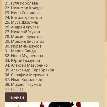
21. Гуля Королева
22. Никифор Коляда
23. Нина Соколова
24. Витольд Гинтовт
25. Муса Джалиль
26. Андрей Хрулев
27. Николай Жуков
28. Михаил Булатов
29. Мовлид Висаитов
30. Ибрагим Дзусов
31. Мария Байда
32. Инна Мудрецова
33. Юрий Глазунов
34. Алексей Мазуренко
35. Александр Серебряков
36. Серафим Меркулов
37. Иван Корольков
38. Михаил Наумов
8к
30
Перейти