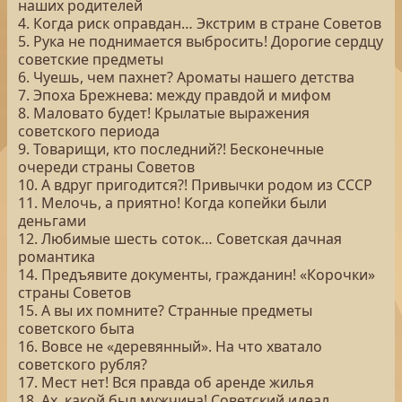
наших родителей
4. Когда риск оправдан… Экстрим в стране Советов
5. Рука не поднимается выбросить! Дорогие сердцу
советские предметы
6. Чуешь, чем пахнет? Ароматы нашего детства
7. Эпоха Брежнева: между правдой и мифом
8. Маловато будет! Крылатые выражения
советского периода
9. Товарищи, кто последний?! Бесконечные
очереди страны Советов
10. А вдруг пригодится?! Привычки родом из СССР
11. Мелочь, а приятно! Когда копейки были
деньгами
12. Любимые шесть соток… Советская дачная
романтика
14. Предъявите документы, гражданин! «Корочки»
страны Советов
15. А вы их помните? Странные предметы
советского быта
16. Вовсе не «деревянный». На что хватало
советского рубля?
17. Мест нет! Вся правда об аренде жилья
18. Ах, какой был мужчина! Советский идеал