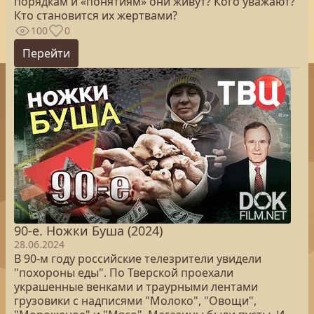
порядкам и «понятиям» они живут? Кого уважают?
Кто становится их жертвами?
100
0
Перейти
90-е. Ножки Буша (2024)
28.06.2024
В 90-м году российские телезрители увидели
"похороны еды". По Тверской проехали
украшенные венками и траурными лентами
грузовики с надписями "Молоко", "Овощи",