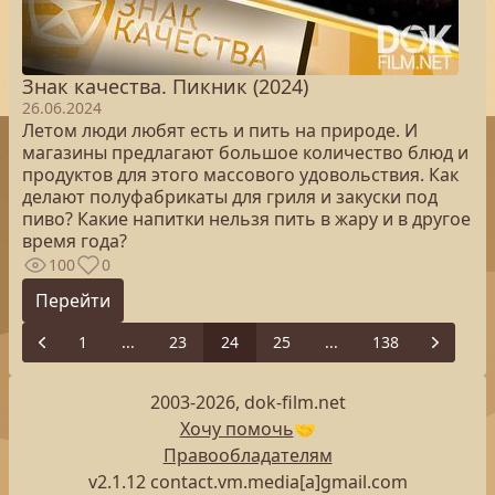
Знак качества. Пикник (2024)
26.06.2024
Летом люди любят есть и пить на природе. И
магазины предлагают большое количество блюд и
продуктов для этого массового удовольствия. Как
делают полуфабрикаты для гриля и закуски под
пиво? Какие напитки нельзя пить в жару и в другое
время года?
100
0
Перейти
1
...
23
24
25
...
138
Previous
Next
2003-2026, dok-film.net
Хочу помочь
🤝
Правообладателям
v2.1.12 contact.vm.media[a]gmail.com