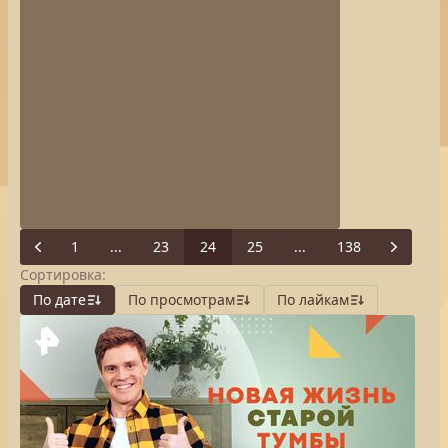
1
...
23
24
25
...
138
Previous
Next
Сортировка:
По дате
По просмотрам
По лайкам