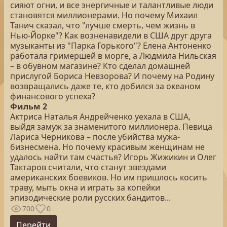
сияют огни, и все энергичные и талантливые люди
становятся миллионерами. Но почему Михаил
Танич сказал, что "лучше смерть, чем жизнь в
Нью-Йорке"? Как возненавидели в США друг друга
музыканты из "Парка Горького"? Елена Антоненко
работала гримершей в морге, а Людмила Нильская
– в обувном магазине? Кто сделал домашней
прислугой Бориса Невзорова? И почему на Родину
возвращались даже те, кто добился за океаном
финансового успеха?
Фильм 2
Актриса Наталья Андрейченко уехала в США,
выйдя замуж за знаменитого миллионера. Певица
Лариса Черникова – после убийства мужа-
бизнесмена. Но почему красивым женщинам не
удалось найти там счастья? Игорь Жижикин и Олег
Тактаров считали, что станут звездами
американских боевиков. Но им пришлось косить
траву, мыть окна и играть за копейки
эпизодические роли русских бандитов...
700
0
Перейти