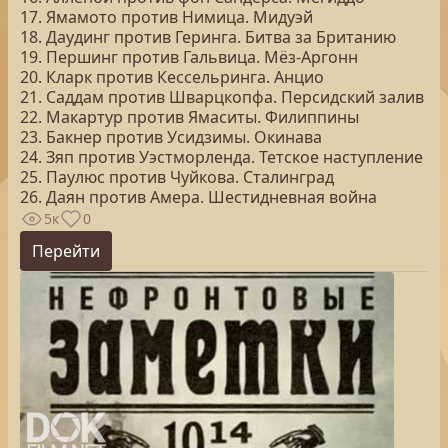
17. Ямамото против Нимица. Мидуэй
18. Даудинг против Геринга. Битва за Британию
19. Першинг против Гальвица. Мёз-Аргонн
20. Кларк против Кессельринга. Анцио
21. Саддам против Шварцкопфа. Персидский залив
22. Макартур против Ямаситы. Филиппины
23. Бакнер против Усидзимы. Окинава
24. Зяп против Уэстморленда. Тетское наступление
25. Паулюс против Чуйкова. Сталинград
26. Даян против Амера. Шестидневная война
5к
0
Перейти