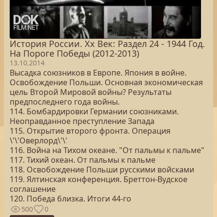
История России. Хх Век: Раздел 24 - 1944 Год.
На Пороге Победы (2012-2013)
13.10.2014
Высадка союзников в Европе. Япония в войне.
Освобождение Польши. Основная экономическая
цель Второй Мировой войны? Результаты
предпоследнего года войны.
114. Бомбардировки Германии союзниками.
Неоправданное преступление Запада
115. Открытие второго фронта. Операция
\'\'Оверлорд\'\'
116. Война на Тихом океане. "От пальмы к пальме"
117. Тихий океан. От пальмы к пальме
118. Освобождение Польши русскими войсками
119. Ялтинская конференция. Бреттон-Вудское
соглашение
120. Победа близка. Итоги 44-го
500
0