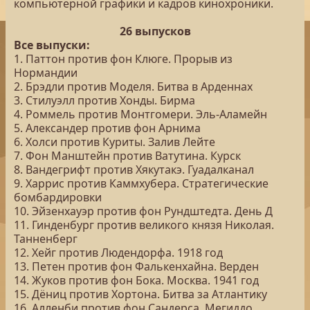
компьютерной графики и кадров кинохроники.
26 выпусков
Все выпуски:
1. Паттон против фон Клюге. Прорыв из
Нормандии
2. Брэдли против Моделя. Битва в Арденнах
3. Стилуэлл против Хонды. Бирма
4. Роммель против Монтгомери. Эль-Аламейн
5. Александер против фон Арнима
6. Холси против Куриты. Залив Лейте
7. Фон Манштейн против Ватутина. Курск
8. Вандегрифт против Хякутакэ. Гуадалканал
9. Харрис против Каммхубера. Стратегические
бомбардировки
10. Эйзенхауэр против фон Рундштедта. День Д
11. Гинденбург против великого князя Николая.
Танненберг
12. Хейг против Людендорфа. 1918 год
13. Петен против фон Фалькенхайна. Верден
14. Жуков против фон Бока. Москва. 1941 год
15. Дёниц против Хортона. Битва за Атлантику
16. Алленби против фон Сандерса. Мегиддо