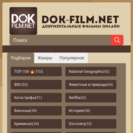
Подборки
Жанры
Популярное
ТОП-100 🔥
(103)
National Geographic
(92)
BBC
(65)
Животные и природа
(64)
Катастрофы
(51)
Netflix
(42)
Военные
(36)
История
(36)
Криминал
(34)
Discovery
(33)