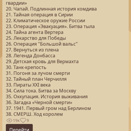
гвардии»
20. Чапай. Подлинная история комдива
21. Тайная операция в Сирии
22. Климатическое оружие России
23. Операция «Эвакуация». Битва тыла
24. Тайна агента Вертера
25. Лекарство для Победы
26. Операция "Большой вальс"
27. Вернуться из плена
28. Легенда Донбасса
29. Детская кровь для Вермахта
30. Танк-крепость
31. Погоня за лучом смерти
32. Тайный план Черчилля
33. Пираты ХХI века
34. Сила тока. Битва за Москву
35. Оккупация. История выживания
36. Загадка «Черной смерти»
37. 1941. Первый гром над Берлином
38. СМЕРШ. Ход королем
19к
9
Перейти