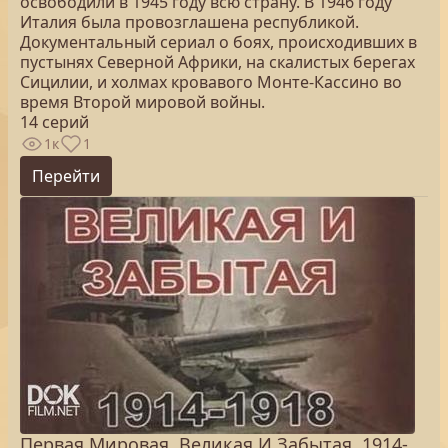
освободили в 1945 году всю страну. В 1946 году
Италия была провозглашена республикой.
Документальный сериал о боях, происходивших в
пустынях Северной Африки, на скалистых берегах
Сицилии, и холмах кровавого Монте-Кассино во
время Второй мировой войны.
14 серий
1к
1
Перейти
Первая Мировая. Великая И Забытая. 1914-