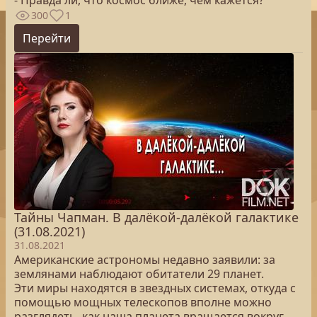
- Правда ли, что космос ближе, чем кажется?
300
1
Перейти
Тайны Чапман. В далёкой-далёкой галактике
(31.08.2021)
31.08.2021
Американские астрономы недавно заявили: за
землянами наблюдают обитатели 29 планет.
Эти миры находятся в звездных системах, откуда с
помощью мощных телескопов вполне можно
разглядеть, как наша планета вращается вокруг