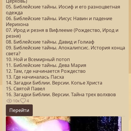
Церковь)
05. Библейские тайны. Иосиф и его разноцветная
одежда
06. Библейские тайны. Иисус Навин и падение
Иерихона
07. Ирод и резня в Вифлееме (Рождество, Ирод и
резня)
08. Библейские тайны. Давид и Голиаф
09. Библейские тайны. Апокалипсис. История конца
света?
10. Ной и Всемирный потоп
11. Библейские тайны. Дева Мария
12. Там, где начинается Рождество
13. Где начиналась Пасха
14. Загадки Библии. Версии. Копье Христа
15. Святой Павел
16. Загадки Библии. Версии. Тайна трех волхвов
10к
4
Перейти