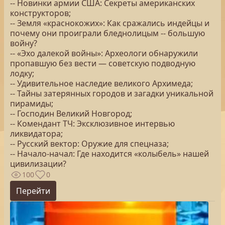
-- Новинки армии США: Секреты американских
конструкторов;
-- Земля «краснокожих»: Как сражались индейцы и
почему они проиграли бледнолицым -- большую
войну?
-- «Эхо далекой войны»: Археологи обнаружили
пропавшую без вести — советскую подводную
лодку;
-- Удивительное наследие великого Архимеда;
-- Тайны затерянных городов и загадки уникальной
пирамиды;
-- Господин Великий Новгород;
-- Комендант ТЧ: Эксклюзивное интервью
ликвидатора;
-- Русский вектор: Оружие для спецназа;
-- Начало-начал: Где находится «колыбель» нашей
цивилизации?
100
0
Перейти