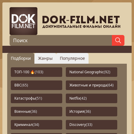
Подборки
Жанры
Популярное
ТОП-100 🔥
(103)
National Geographic
(92)
BBC
(65)
Животные и природа
(64)
Катастрофы
(51)
Netflix
(42)
Военные
(36)
История
(36)
Криминал
(34)
Discovery
(33)